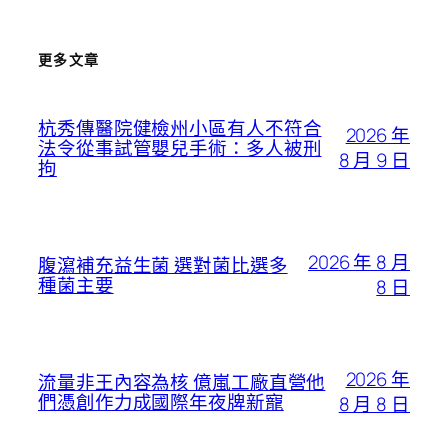
更多文章
杭秀傳醫院健檢州小區有人不符合
2026 年
法令從事試管嬰兒手術：多人被刑
8 月 9 日
拘
2026 年 8 月
腹瀉補充益生菌 選對菌比選多
種菌主要
8 日
2026 年
流量非王內容為核 億嵐工廠直營他
們憑創作力成國際年夜牌新寵
8 月 8 日