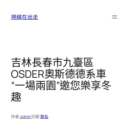
跳
至
視線在出走
主
要
內
容
吉林長春市九臺區
OSDER奧斯德德系車
“一場兩園”邀您樂享冬
趣
作者:
admin
分類:
歌名