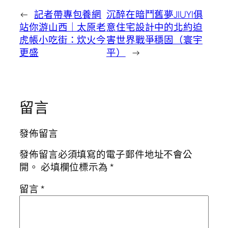
←
記者帶專包養網
沉醉在暗鬥舊夢JIUYI俱
站你游山西｜太原老
意住宅設計中的北約迫
虎帳小吃街：炊火今
害世界戰爭穩固（寰宇
更盛
平）
→
留言
發佈留言
發佈留言必須填寫的電子郵件地址不會公
開。
必填欄位標示為
*
留言
*