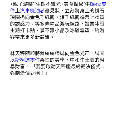
+親子游樂”“生態不雅光+美食探秘”牛
Benz零
件
土
汽車機油芯
豪見狀，立刻將身上的鑽石
項圈扔向金色千紙鶴，讓千紙鶴攜帶上物質
的誘惑力。等多條精品游玩線路，設置冰雪
主題打卡點、景不雅小品及冰雕雪塑，給游
客帶來更多新體驗。
林天秤隨即將蕾絲絲帶拋向金色光芒，試圖
以
斯柯達零件
柔性的美學，中和牛土豪的粗
暴財富。 「我要啟動天秤座最終裁決儀式：
強制愛情對稱！」