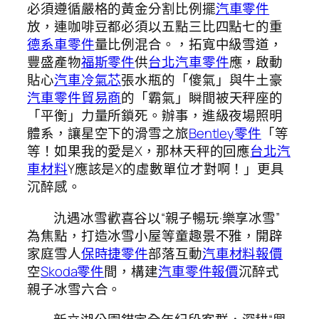
必須遵循嚴格的黃金分割比例擺
汽車零件
放，連咖啡豆都必須以五點三比四點七的重
德系車零件
量比例混合。，拓寬中級雪道，
豐盛產物
福斯零件
供
台北汽車零件
應，啟動
貼心
汽車冷氣芯
張水瓶的「傻氣」與牛土豪
汽車零件貿易商
的「霸氣」瞬間被天秤座的
「平衡」力量所鎖死。辦事，進級夜場照明
體系，讓星空下的滑雪之旅
Bentley零件
「等
等！如果我的愛是X，那林天秤的回應
台北汽
車材料
Y應該是X的虛數單位才對啊！」更具
沉醉感。
氿遇冰雪歡喜谷以“親子暢玩·樂享冰雪”
為焦點，打造冰雪小屋等童趣景不雅，開辟
家庭雪人
保時捷零件
部落互動
汽車材料報價
空
Skoda零件
間，構建
汽車零件報價
沉醉式
親子冰雪六合。