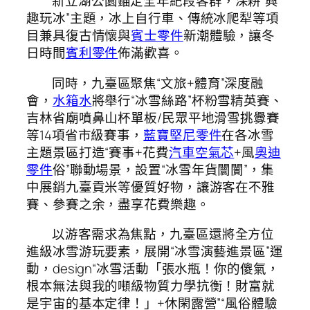
新立湖公園錨定全年紀段客群，深耕“興
趣玩冰”主題，冰上自行車、傳統冰爬犁等項
目兼具復古情懷與
賓士零件
新潮體驗，讓冬
日時間
賓利零件
佈滿歡喜。
同時，九臺區聚焦“文旅+體育”深度融
會，
水箱水
將舉行“冰雪絲路”杯粉雪精英賽、
吉林省廟噴鼻山杯單板/民眾平地滑雪挑釁賽
等14項省市級賽事，
藍寶堅尼零件
在各冰雪
主題景區打造“賽事+花費
汽車空氣芯
+風
奧迪
零件
俗”聯動場景，設置“冰雪年貨闤闠”，集
中展銷九臺貢米等優質好物，讓游客在不雅
賽、參賽之余，盡享花費樂趣。
以游客需求為焦點，九臺區還將全方位
進級冰雪游玩要素，展開“冰雪演藝進景區”運
動，design“冰雪活動「張水瓶！你的傻氣，
根本無法與我的噸級物質力學抗衡！財富就
是宇宙的基本定律！」+休閑露營”“風俗體驗