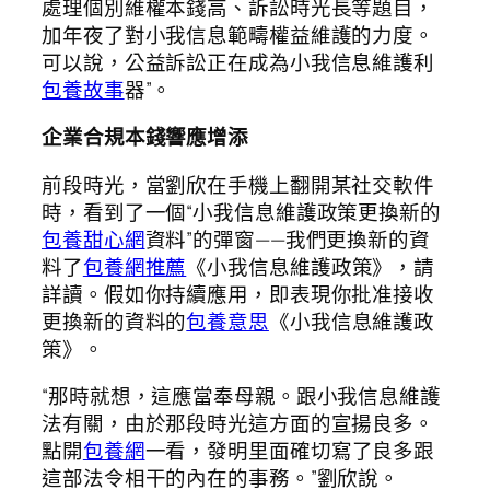
處理個別維權本錢高、訴訟時光長等題目，
加年夜了對小我信息範疇權益維護的力度。
可以說，公益訴訟正在成為小我信息維護利
包養故事
器”。
企業合規本錢響應增添
前段時光，當劉欣在手機上翻開某社交軟件
時，看到了一個“小我信息維護政策更換新的
包養甜心網
資料”的彈窗——我們更換新的資
料了
包養網推薦
《小我信息維護政策》，請
詳讀。假如你持續應用，即表現你批准接收
更換新的資料的
包養意思
《小我信息維護政
策》。
“那時就想，這應當奉母親。跟小我信息維護
法有關，由於那段時光這方面的宣揚良多。
點開
包養網
一看，發明里面確切寫了良多跟
這部法令相干的內在的事務。”劉欣說。