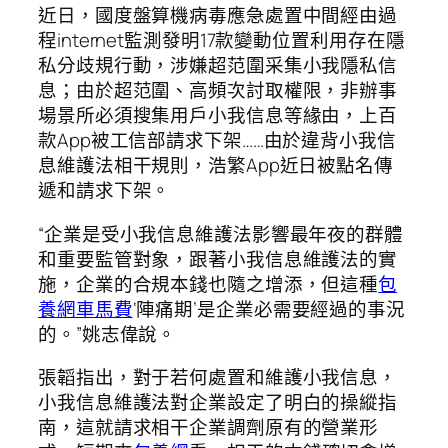
近日，國度盤算機病毒應急處置中間經由過
程internet監測發明17款變動位置利用存在隱
私分歧規行動，涉嫌超范圍采集小我隱私信
息；由於超范圍、高頻次討取權限，非辦事
場景所必須搜集用戶小我信息等緣由，上百
款App被工信部請求下架……由於違背小我信
息維護法相干規則，浩繁App近日被點名傳
遞和請求下架。
“企業是受小我信息維護法影響最年夜的群體
和重要監管對象，跟著小我信息維護法的實
施，企業的合規本錢也隨之增添，但這種
包
養網車馬費
‘陣痛期’是企業必需要經過的事況
的。”姚志偉說。
張韜指出，對于若何處置和維護小我信息，
小我信息維護法對企業設定了明白的操縱指
南，這就請求相干企業調劑原有的營業形