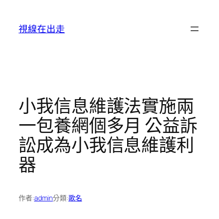
跳
至
視線在出走
主
要
內
容
小我信息維護法實施兩
一包養網個多月 公益訴
訟成為小我信息維護利
器
作者:
admin
分類:
歌名