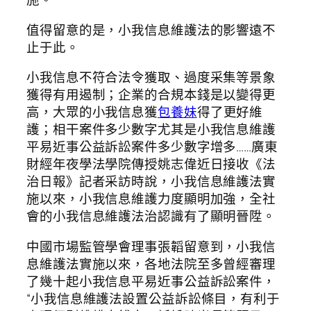
值得留意的是，小我信息維護法的影響遠不
止于此。
小我信息不符合法令獲取、過度采集等景象
獲得有用遏制；企業的合規本錢是以變得更
高，大眾的小我信息獲
包養妹
得了更好維
護；相干案件多少數字尤其是小我信息維護
平易近事公益訴訟案件多少數字增多……廣東
財經年夜學法學院傳授姚志偉近日接收《法
治日報》記者采訪時說，小我信息維護法實
施以來，小我信息維護力度顯明加強，全社
會的小我信息維護法治認識有了顯明晉陞。
中國市場監管學會理事張韜留意到，小我信
息維護法實施以來，各地法院至多曾經審理
了幾十起小我信息平易近事公益訴訟案件，
“小我信息維護法設置公益訴訟條目，有利于