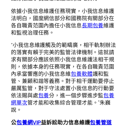
依據小我信息維護任務現實，小我信息維護
法明白，國度網信部分和國務院有關部分在
各自職責范圍內擔任小我信息
長期包養
維護
和監視治理任務。
“小我信息維護觸及的範疇廣，相干軌制辦法
的落實有賴于完美的監管法律機制。這就請
求有關部分應該依照小我信息維護法相干規
則，依據本身的任務現實，在各自職責范圍
內承當響應的小我信息維
包養軟體
護和監
管、兼顧和諧等義務。對于相干運動要停止
嚴厲監管，對于守法處置小我信息的行動要
依法賜與處
包養
分，進一個步驟進步監
包養
網單次
管才能和收集綜合管理才能。”朱巍
說。
公
包養網VIP
益訴訟助力信息維護
包養管道