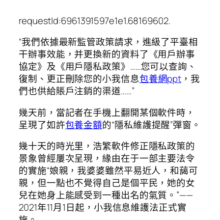
requestId:6961391597e1e1.68169602.
“我們依據最新監管政策請求，進級了平臺相
干辦事效能，并更換新的資料了《用戶辦事
協定》及《用戶隱私政策》……您可以查詢、
復制、更正刪除您的小我信息
包養網ppt
，我
們也供給賬戶注銷的渠道……”
幾天前，當記者在手機上翻開某個軟件時，
呈現了如許
包養金額
的“隱私維護提醒”彈窗。
幾十天的時光里，浩繁軟件修正隱私政策的
景象曾經屢次呈現，緣由在于一部主要法令
的實施“娘親，我婆婆雖然平易近人，和藹可
親，但一點也不覺得自己是個平民，她的女
兒在她身上能感受到一種出名的氣質。”——
2021年11月1日起，小我信息維護法正式實
施。