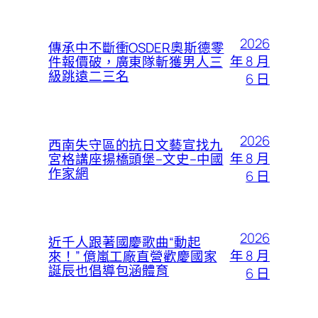
2026
傳承中不斷衝OSDER奧斯德零
年 8 月
件報價破，廣東隊斬獲男人三
級跳遠二三名
6 日
2026
西南失守區的抗日文藝宣找九
年 8 月
宮格講座揚橋頭堡–文史–中國
作家網
6 日
2026
近千人跟著國慶歌曲“動起
年 8 月
來！” 億嵐工廠直營歡慶國家
誕辰也倡導包涵體育
6 日