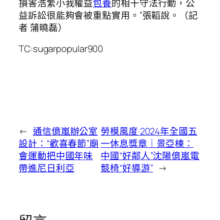
損害浩繁小我權益
包養
的相干守法行動，公
益訴訟很能夠會被重點實用。”張韜說。（記
者 蒲曉磊）
TC:sugarpopular900
←
通信億嵐辦公室
勞模風度·2024年全國五
設計：“歡喜春節”廟
一休息獎章｜景亞棟：
會運動把中國年味
中國“好鄰人”沈陽億嵐電
帶進尼日利亞
競椅“好導游”
→