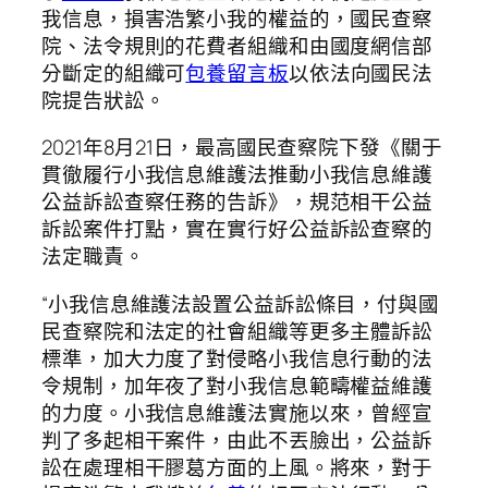
我信息，損害浩繁小我的權益的，國民查察
院、法令規則的花費者組織和由國度網信部
分斷定的組織可
包養留言板
以依法向國民法
院提告狀訟。
2021年8月21日，最高國民查察院下發《關于
貫徹履行小我信息維護法推動小我信息維護
公益訴訟查察任務的告訴》，規范相干公益
訴訟案件打點，實在實行好公益訴訟查察的
法定職責。
“小我信息維護法設置公益訴訟條目，付與國
民查察院和法定的社會組織等更多主體訴訟
標準，加大力度了對侵略小我信息行動的法
令規制，加年夜了對小我信息範疇權益維護
的力度。小我信息維護法實施以來，曾經宣
判了多起相干案件，由此不丟臉出，公益訴
訟在處理相干膠葛方面的上風。將來，對于