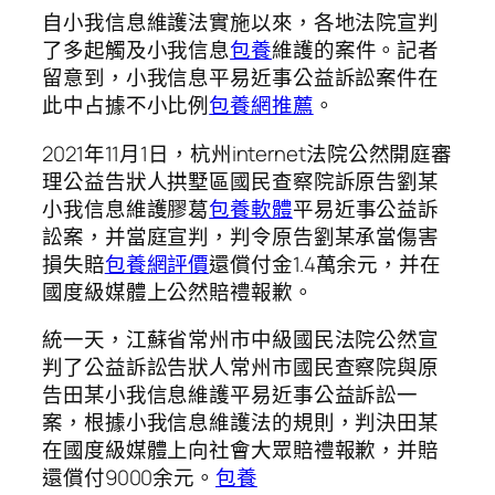
自小我信息維護法實施以來，各地法院宣判
了多起觸及小我信息
包養
維護的案件。記者
留意到，小我信息平易近事公益訴訟案件在
此中占據不小比例
包養網推薦
。
2021年11月1日，杭州internet法院公然開庭審
理公益告狀人拱墅區國民查察院訴原告劉某
小我信息維護膠葛
包養軟體
平易近事公益訴
訟案，并當庭宣判，判令原告劉某承當傷害
損失賠
包養網評價
還償付金1.4萬余元，并在
國度級媒體上公然賠禮報歉。
統一天，江蘇省常州市中級國民法院公然宣
判了公益訴訟告狀人常州市國民查察院與原
告田某小我信息維護平易近事公益訴訟一
案，根據小我信息維護法的規則，判決田某
在國度級媒體上向社會大眾賠禮報歉，并賠
還償付9000余元。
包養