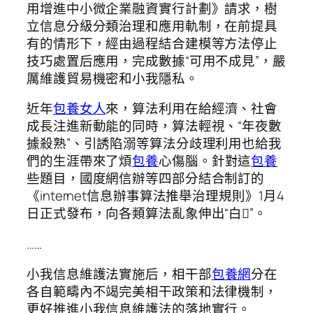
用增進中小微企業融資實行計劃》請求，樹
立信息分級分類治理和應用軌制，在前提具
有的情形下，經由過程結合建模等方法停止
技巧處置后應用，完成數據“可用不成見”，嚴
厲維護貿易機密和小我隱私。
近年
包養女人
來，算法利用在給經濟、社會
成長注進新動能的同時，算法輕視、“年夜數
據殺熟”、引誘陷溺等算法分歧理利用也給我
們的生涯帶來了煩
包養
心傷腦。針對這
包養
些題目，國度網信辦等四部分結合制訂的
《internet信息辦事算法推舉治理規則》1月4
日正式發布，向各類算法亂象伸出“白”。
……
小我信息維護法實施后，相干部
包養網
分在
各自範疇內不竭完美相干政策和法律機制，
更好推進小我信息維護法的落地實行。