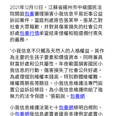
2021年12月10日，江蘇省揚州市中級國民法
院開庭
包養
審理損害小我信息平易近事公益
訴訟案件，當庭判處原告張某甲、張某乙對
社會大眾報歉，并對其傷害損失的社會公共
好處
包養行情
承當結束侵權和賠還償付喪失
的義務。
“小我信息不只觸及天然人的人格權益，其作
為主要的生孩子要素和價值資本，同時兼具
財富好處和公共屬性。年夜範圍損害國民小
我信息的行動，傷害損失了社會公共好處。
為處理個別維權本錢高、特別群體維權難、
維權周期長等題目，小我信息維護法專門設
置公益訴訟條目，為小我信息維護供給了強
無力的法令保證。”張韜說。
包養網
小我信息維護法第七十
包養網
條明白規則，
小
包養網
我信息處置者違背本律例定處置小