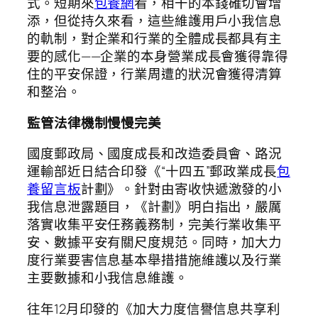
式。短期來
包養網
看，相干的本錢確切會增
添，但從持久來看，這些維護用戶小我信息
的軌制，對企業和行業的全體成長都具有主
要的感化——企業的本身營業成長會獲得靠得
住的平安保證，行業周遭的狀況會獲得清算
和整治。
監管法律機制慢慢完美
國度郵政局、國度成長和改造委員會、路況
運輸部近日結合印發《“十四五”郵政業成長
包
養留言板
計劃》。針對由寄收快遞激發的小
我信息泄露題目，《計劃》明白指出，嚴厲
落實收集平安任務義務制，完美行業收集平
安、數據平安有關尺度規范。同時，加大力
度行業要害信息基本舉措措施維護以及行業
主要數據和小我信息維護。
往年12月印發的《加大力度信譽信息共享利