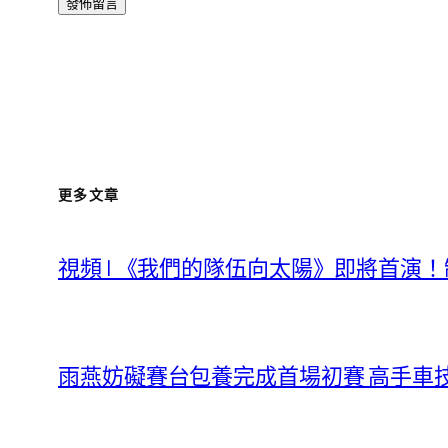
更多文章
視頻 | 《我們的隊伍向太陽》即將首演
雨燕妨礙賽台包養完成首場初賽 高手車