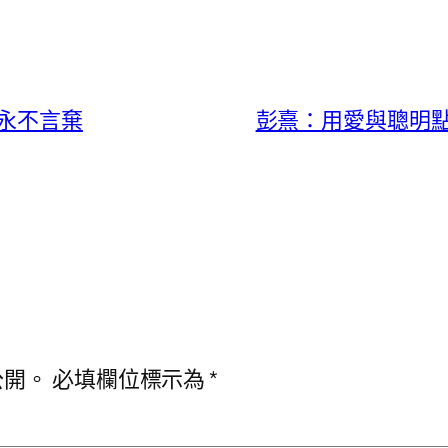
永不言棄
彭熹：用愛與聰明
公開。
必填欄位標示為
*