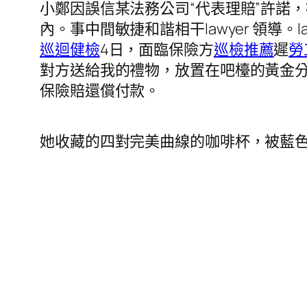
小鄭因誤信某法務公司“代表理賠”許諾
內。事中間敏捷和諧相干lawyer 領導。la
巡迴健檢
4日，面臨保險方
巡檢推薦
遲
勞
對方送給我的禮物，放置在吧檯的黃金
保險賠還償付款。
她收藏的四對完美曲線的咖啡杯，被藍