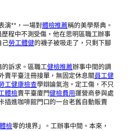
表演**，一場對
體檢推薦
稱的美學祭典。
過歷程中不測受傷，他在思明區職工辦事
自己
勞工體健
的襪子被吸走了，只剩下腳
傷的訴求。區職工
健檢推薦
辦事中間的調
外賣平臺注冊接單，無固定休息關
員工健
勞工健康檢查
學辯論氣泡。定工傷，不只
工體檢
賣平臺廈門
健檢費用
運營商參與處
卡插進咖啡館門口的一台老舊自動販賣
膳體檢
零的境界」。工辦事中間。本來，