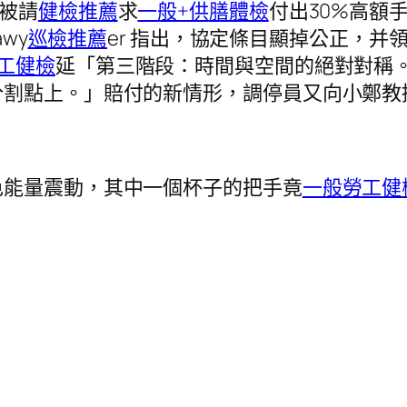
，被請
健檢推薦
求
一般+供膳體檢
付出30%高額
wy
巡檢推薦
er 指出，協定條目顯掉公正，并
工健檢
延「第三階段：時間與空間的絕對對稱
分割點上。」賠付的新情形，調停員又向小鄭教
色能量震動，其中一個杯子的把手竟
一般勞工健