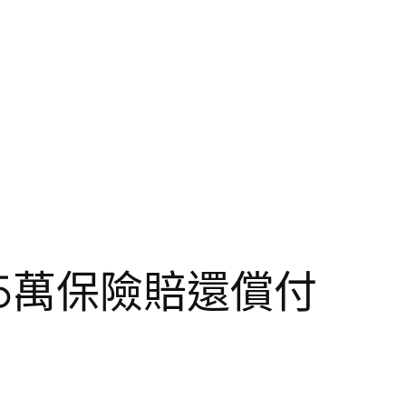
5萬保險賠還償付