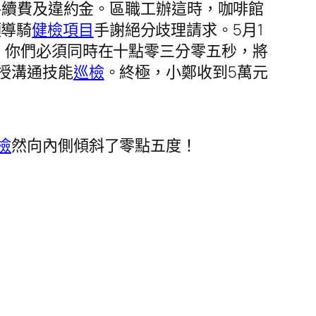
手續費及違約金。區職工辦這時，咖啡館
領導騎
健檢項目
手謝絕分歧理請求。5月1
。你們必須同時在十點零三分零五秒，將
授溝通技能
巡檢
。終極，小鄭收到5萬元
檢
然向內側傾斜了零點五度！