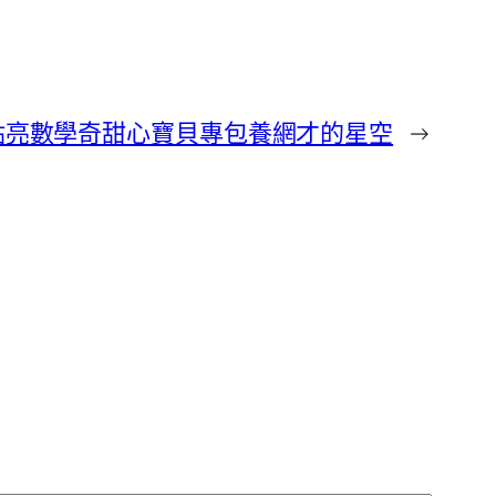
點亮數學奇甜心寶貝專包養網才的星空
→