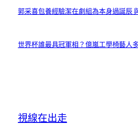
郭采喜包養經驗潔在劇組為本身過誕辰 
世界杯誰最具冠軍相？億嵐工學椅藝人
視線在出走