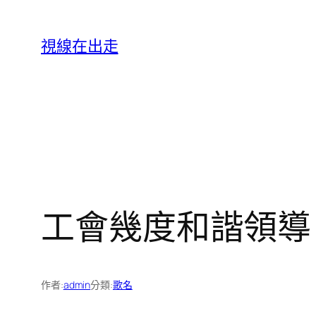
跳
至
視線在出走
主
要
內
容
工會幾度和諧領導
作者:
admin
分類:
歌名