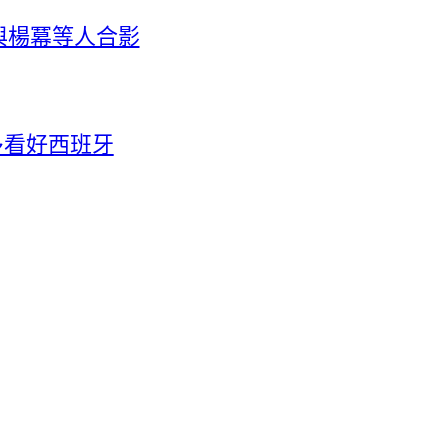
與楊冪等人合影
多看好西班牙