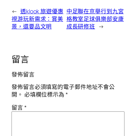
←
透klook 旅遊優惠
中足聯在京舉行到九宮
視游玩新需求：賞美
格教室足球俱樂部安康
景，還要品文明
成長研修班
→
留言
發佈留言
發佈留言必須填寫的電子郵件地址不會公
開。
必填欄位標示為
*
留言
*