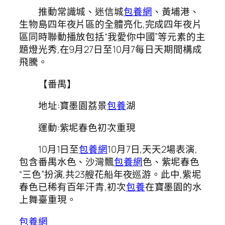
推動常識城、迷信城
包養網
、黃埔港、
生物島四年夜片區的全體亮化,完成四年夜片
區同時聯動播放包括“我愛你中國”等元素的主
題燈光秀,在9月27日至10月7每日天期間構成
飛騰。
【番禺】
地址:寶墨園荔景
包養
湖
運動:紫坭春色初次重現
10月1日至
包養網
10月7日,天天2場表演,
包含番禺水色、沙灣飄
包養網
色、紫坭春色
“三色”扮演,共23艘花船年夜巡游。此中,紫坭
春色已稀有百年汗青,初次
包養
在寶墨園的水
上舞臺重現。
包養網