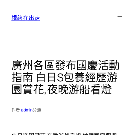
跳
至
視線在出走
主
要
內
容
廣州各區發布國慶活動
指南 白日S包養經歷游
園賞花,夜晚游船看燈
作者:
admin
分類: