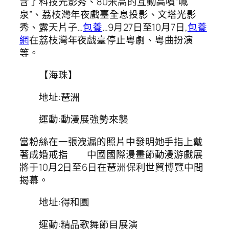
含了科技光影秀、80米高的互動高噴“喊
泉”、荔枝灣年夜戲臺全息投影、文塔光影
秀、露天片子…
包養
…9月27日至10月7日,
包養
網
在荔枝灣年夜戲臺停止粵劇、粵曲扮演
等。
【海珠】
地址:琶洲
運動:動漫展強勢來襲
當粉絲在一張洩漏的照片中發明她手指上戴
著成婚戒指 中國國際漫畫節動漫游戲展
將于10月2日至6日在琶洲保利世貿博覽中間
揭幕。
地址:得和園
運動:精品歌舞節目展演