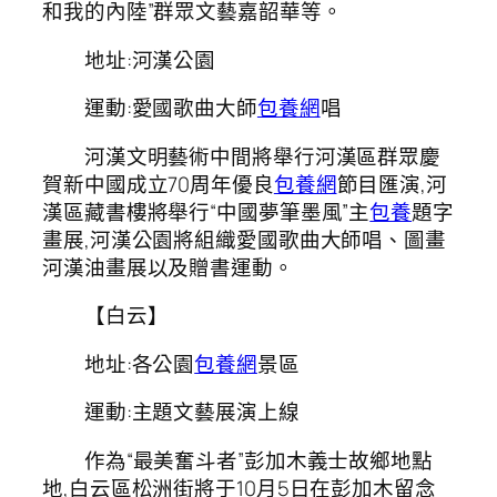
和我的內陸”群眾文藝嘉韶華等。
地址:河漢公園
運動:愛國歌曲大師
包養網
唱
河漢文明藝術中間將舉行河漢區群眾慶
賀新中國成立70周年優良
包養網
節目匯演,河
漢區藏書樓將舉行“中國夢筆墨風”主
包養
題字
畫展,河漢公園將組織愛國歌曲大師唱、圖畫
河漢油畫展以及贈書運動。
【白云】
地址:各公園
包養網
景區
運動:主題文藝展演上線
作為“最美奮斗者”彭加木義士故鄉地點
地,白云區松洲街將于10月5日在彭加木留念