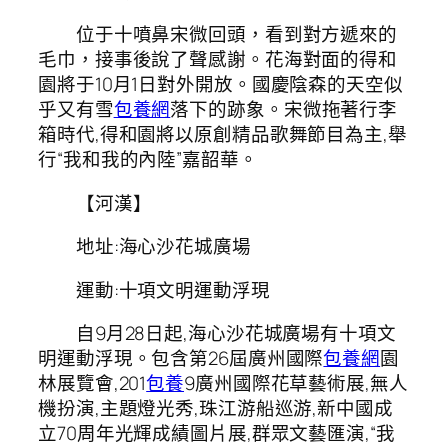
位于十噴鼻宋微回頭，看到對方遞來的
毛巾，接事後說了聲感謝。花海對面的得和
園將于10月1日對外開放。國慶陰森的天空似
乎又有雪
包養網
落下的跡象。宋微拖著行李
箱時代,得和園將以原創精品歌舞節目為主,舉
行“我和我的內陸”嘉韶華。
【河漢】
地址:海心沙花城廣場
運動:十項文明運動浮現
自9月28日起,海心沙花城廣場有十項文
明運動浮現。包含第26屆廣州國際
包養網
園
林展覽會,201
包養
9廣州國際花草藝術展,無人
機扮演,主題燈光秀,珠江游船巡游,新中國成
立70周年光輝成績圖片展,群眾文藝匯演,“我