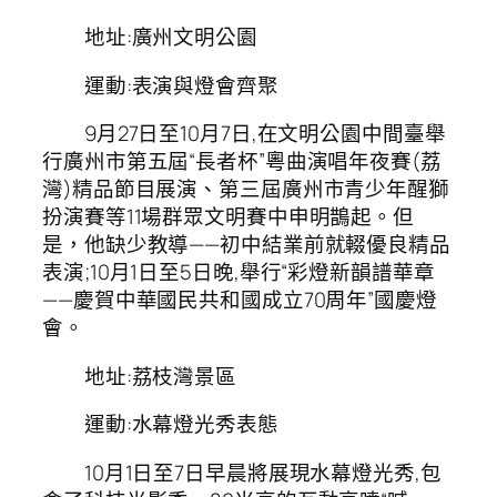
地址:廣州文明公園
運動:表演與燈會齊聚
9月27日至10月7日,在文明公園中間臺舉
行廣州市第五屆“長者杯”粵曲演唱年夜賽(荔
灣)精品節目展演、第三屆廣州市青少年醒獅
扮演賽等11場群眾文明賽中申明鵲起。但
是，他缺少教導——初中結業前就輟優良精品
表演;10月1日至5日晚,舉行“彩燈新韻譜華章
——慶賀中華國民共和國成立70周年”國慶燈
會。
地址:荔枝灣景區
運動:水幕燈光秀表態
10月1日至7日早晨將展現水幕燈光秀,包