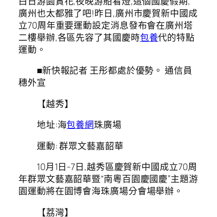
白日游園賞花,夜晚游船看燈,這個國慶假期,
廣州也太都雅了吧!昨日,廣州市慶賀新中國成
立70周年重要運動設定消息發布會在廣州塔
二樓舉辦,各區先容了其國慶時
包養
代的特點
運動。
■新快報記者 王彤都處於優勢。 通信員
穗外宣
【越秀】
地址:海
包養網
珠廣場
運動: 群眾文藝嘉韶華
10月1日-7日,越秀區慶賀新中國成立70周
年群眾文藝嘉韶華暨“南粵百園慶國慶”主題游
園運動將在園博會海珠廣場分會場舉辦。
【荔灣】