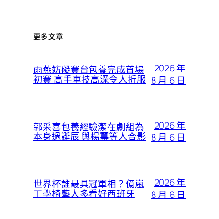
更多文章
2026 年
雨燕妨礙賽台包養完成首場
初賽 高手車技高深令人折服
8 月 6 日
2026 年
郭采喜包養經驗潔在劇組為
本身過誕辰 與楊冪等人合影
8 月 6 日
2026 年
世界杯誰最具冠軍相？億嵐
工學椅藝人多看好西班牙
8 月 6 日