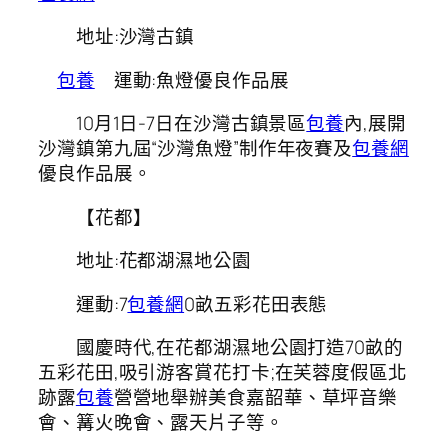
地址:沙灣古鎮
包養
運動:魚燈優良作品展
10月1日-7日在沙灣古鎮景區
包養
內,展開
沙灣鎮第九屆“沙灣魚燈”制作年夜賽及
包養網
優良作品展。
【花都】
地址:花都湖濕地公園
運動:7
包養網
0畝五彩花田表態
國慶時代,在花都湖濕地公園打造70畝的
五彩花田,吸引游客賞花打卡;在芙蓉度假區北
跡露
包養
營營地舉辦美食嘉韶華、草坪音樂
會、篝火晚會、露天片子等。