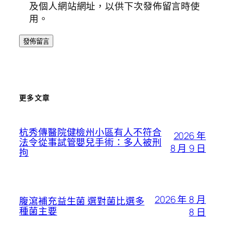
及個人網站網址，以供下次發佈留言時使
用。
更多文章
杭秀傳醫院健檢州小區有人不符合
2026 年
法令從事試管嬰兒手術：多人被刑
8 月 9 日
拘
2026 年 8 月
腹瀉補充益生菌 選對菌比選多
種菌主要
8 日