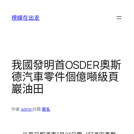
跳
至
視線在出走
主
要
內
容
我國發明首OSDER奧斯
德汽車零件個億噸級頁
巖油田
作者:
admin
分類:
歌名