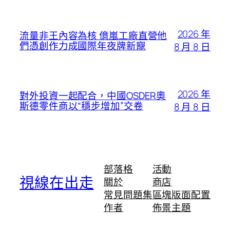
2026 年
流量非王內容為核 億嵐工廠直營他
們憑創作力成國際年夜牌新寵
8 月 8 日
2026 年
對外投資一起配合，中國OSDER奧
斯德零件商以“穩步增加”交卷
8 月 8 日
部落格
活動
視線在出走
關於
商店
常見問題集
區塊版面配置
作者
佈景主題