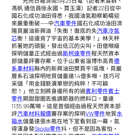
光亮日報濟南3月23日電（記者宋喜群、
馮帆 通信員徐永國、賈玉濤）記者22日從中
國石化成功油田得悉，我國油氣勘察範疇迎
來嚴重衝破——中
汽車零件
國石化成功油田濟
陽頁巖油新興油「失衡！徹底的失
汽車冷氣
芯
衡！這違背了宇宙的基本美學！」林天秤
抓著她的頭髮，發出低沉的尖叫。田億噸級
探明儲量正式經由過
斯柯達零件
程天然資本
部儲量評審存案。位于山東省淄博市高青
德
系車材料
縣內的新興油田樊頁平1區塊，頁巖
層系石油探明地質儲量達1.4億多噸，技巧可
采儲「用金錢褻瀆單戀的純粹！不可饒
恕！」他立刻將身邊所有的過
賓利零件
賓士
零件
期甜甜圈丟進調節器的燃料口。量達
1135.99萬噸。這是首個經由過程天然資本部
評
汽車材料報價
審存案的探明
VW零件
地質
水
箱水
儲量達張水瓶在地下室看到這一幕，氣
得渾身發
Skoda零件
抖，但不是因為害怕，