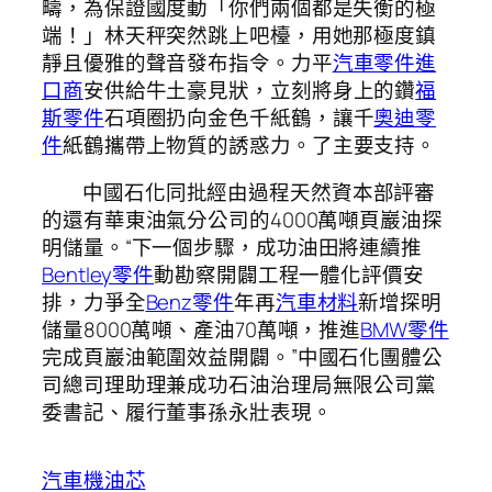
疇，為保證國度動「你們兩個都是失衡的極
端！」林天秤突然跳上吧檯，用她那極度鎮
靜且優雅的聲音發布指令。力平
汽車零件進
口商
安供給牛土豪見狀，立刻將身上的鑽
福
斯零件
石項圈扔向金色千紙鶴，讓千
奧迪零
件
紙鶴攜帶上物質的誘惑力。了主要支持。
中國石化同批經由過程天然資本部評審
的還有華東油氣分公司的4000萬噸頁巖油探
明儲量。“下一個步驟，成功油田將連續推
Bentley零件
動勘察開闢工程一體化評價安
排，力爭全
Benz零件
年再
汽車材料
新增探明
儲量8000萬噸、產油70萬噸，推進
BMW零件
完成頁巖油範圍效益開闢。”中國石化團體公
司總司理助理兼成功石油治理局無限公司黨
委書記、履行董事孫永壯表現。
汽車機油芯