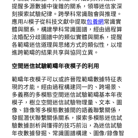
提醒多源數據中復雜的關系，領導迷信家深
刻摸索試驗紀律。跨學科常識融會與推理。
應用AI模子從科技文獻中提取
包養網
常識實
體與關系，構建學科常識圖譜，經由過程算
法婚配分歧圖譜中的類似實體與關系，提醒
各範疇迷信道理與思緒方式的類似性，以增
進跨範疇的結果共享與協同立異。
空間迷信試驗範疇年夜模子的利用
範疇年夜模子可以或許晉陞範疇數據特征表
現的才能。經由過程構建同一的、跨場景、
多義務的多模態空間迷信試驗範疇基本年夜
模子，樹立空間迷信試驗物理量、文本、圖
像、錄像等多模態數據間的語義聯繫關係，
發掘潛伏聯繫關係關系，摸索多模態迷信試
驗數據剖析與懂得的技巧前沿，為迷信試驗
年夜數據發掘、常識圖譜構建、圖像/錄像智