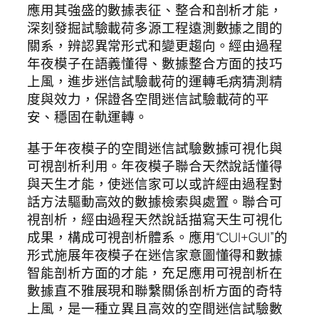
應用其強盛的數據表征、整合和剖析才能，
深刻發掘試驗載荷多源工程遠測數據之間的
關系，辨認異常形式和變更趨向。經由過程
年夜模子在語義懂得、數據整合方面的技巧
上風，進步迷信試驗載荷的運轉毛病猜測精
度與效力，保證各空間迷信試驗載荷的平
安、穩固在軌運轉。
基于年夜模子的空間迷信試驗數據可視化與
可視剖析利用。年夜模子聯合天然說話懂得
與天生才能，使迷信家可以或許經由過程對
話方法驅動高效的數據檢索與處置。聯合可
視剖析，經由過程天然說話描寫天生可視化
成果，構成可視剖析體系。應用“CUI+GUI”的
形式施展年夜模子在迷信家意圖懂得和數據
智能剖析方面的才能，充足應用可視剖析在
數據直不雅展現和聯繫關係剖析方面的奇特
上風，是一種立異且高效的空間迷信試驗數