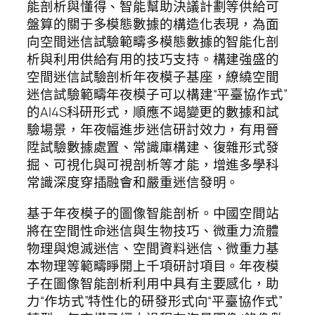
能剖析與懂得、智能幫助決議計劃等供給可
盤算的關于多模態數據的構造化表現，為面
向空間迷信試驗範疇多模態數據的智能化剖
析與利用供給有用的技巧支持。構建強盛的
空間迷信試驗剖析年夜模子基座，繚繞空間
迷信試驗範疇年夜模子可以構建“平臺協作式”
的AI4S科研形式，順應不竭變更的數據和試
驗場景，年夜幅進步迷信研討效力，有用晉
陞試驗數據處置、常識庫構建、復雜形式發
掘、可視化與可視剖析等才能，增進多學科
常識深度穿插融會和嚴重迷信發明。
基于年夜模子的圖像智能剖析。中國空間站
將在空間性命迷信與生物技巧、微重力流體
物理與熄滅迷信、空間資料迷信、微重力基
本物理等範疇睜開上千項研討項目。年夜模
子在圖像智能剖析利用中具有主要感化，助
力“作坊式”特性化的研發形式向“平臺協作式”