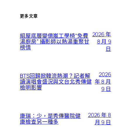
更多文章
2026 年
組屋底層變億嵐工學椅“免費
8 月 9
湯廚房” 攝影師以熱湯重聚甘
榜情
日
2026
BTS回歸掀韓流熱潮？記者解
年 8 月
讀演唱會盛況與文台北秀傳健
檢明影響
9 日
2026 年 8
康瑞：少，是秀傳醫院健
康檢查另一種多
月 9 日