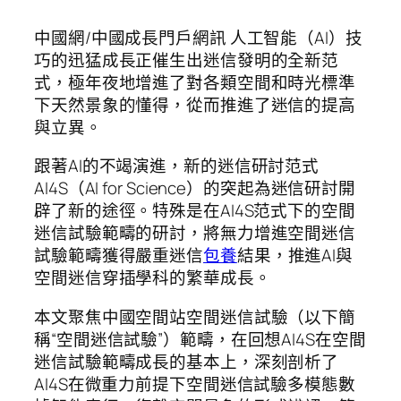
中國網/中國成長門戶網訊 人工智能（AI）技
巧的迅猛成長正催生出迷信發明的全新范
式，極年夜地增進了對各類空間和時光標準
下天然景象的懂得，從而推進了迷信的提高
與立異。
跟著AI的不竭演進，新的迷信研討范式
AI4S（AI for Science）的突起為迷信研討開
辟了新的途徑。特殊是在AI4S范式下的空間
迷信試驗範疇的研討，將無力增進空間迷信
試驗範疇獲得嚴重迷信
包養
結果，推進AI與
空間迷信穿插學科的繁華成長。
本文聚焦中國空間站空間迷信試驗（以下簡
稱“空間迷信試驗”）範疇，在回想AI4S在空間
迷信試驗範疇成長的基本上，深刻剖析了
AI4S在微重力前提下空間迷信試驗多模態數