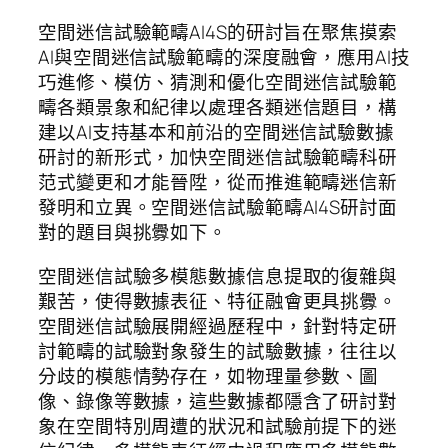
空間迷信試驗範疇AI4S的研討旨在聚焦摸索
AI與空間迷信試驗範疇的深度融會，應用AI技
巧進修、模仿、猜測和優化空間迷信試驗範
疇各類景象和紀律以處理各類迷信題目，構
建以AI支持基本和前沿的空間迷信試驗數據
研討的新形式，加快空間迷信試驗範疇科研
范式變更和才能晉陞，從而推進範疇迷信新
發明和立異。空間迷信試驗範疇AI4S研討面
對的題目與挑釁如下。
空間迷信試驗多模態數據信息提取的復雜與
艱苦，使得數據表征、特征融會更具挑釁。
空間迷信試驗展開經過歷程中，針對特定研
討範疇的試驗對象發生的試驗數據，往往以
分歧的模態情勢存在，如物理量參數、圖
像、錄像等數據，這些數據都隱含了研討對
象在空間特別周遭的狀況和試驗前提下的迷