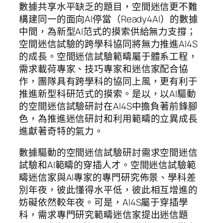
數據共享水平缺乏的題目，空間迷信更不難
構建同一的面向AI停當（Ready4AI）的數據
中間，為新型AI范式的摸索供給無力支撐；
空間迷信試驗的跨學科協同將無力推進AI4S
的成長。空間迷信試驗範疇屬于體系工程，
需求載荷專家、技巧專家和迷信家配合協
作，團隊具有跨學科的協同上風，更有利于
推進新型科研范式的摸索。是以，以AI驅動
的空間迷信試驗研討在AI4S中擔負著前鋒腳
色，為推進迷信研討和利用範疇的立異成長
進獻著奇特的氣力。
數據驅動的空間迷信試驗研討需求空間迷信
試驗和AI範疇的穿插人才。空間迷信試驗範
疇迷信家與AI專家的專門研究佈景、學科差
別年夜，彼此懂得水平低，彼此相互增進的
妨礙依然較年夜。可是，AI4S屬于穿插學
科，需求專門研究範疇迷信家提出迷信題