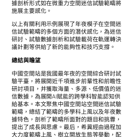
據剖析形式如在微重力空間迷信試驗範疇將
施展主要感化。
以上有關利用示例展現了年夜模子在空間迷
信試驗範疇的多個方面的潛伏感化，為迷信
研討、試驗數據剖析和試驗載荷在軌運轉決
議計劃等供給了新的能夠性和技巧支撐。
總結與瞻望
中國空間站是我國最年夜的空間綜合研討試
驗平臺，將展開近千項進步前輩性和前瞻性
研討項目，并獲取海量、多源、低價值的迷
信數據，為展開AI賦能的跨學科智能認知供
給基本。本文聚焦中國空間站空間迷信試驗
範疇，總結了範疇的多學科上風以及年夜數
據特色，剖析了範疇所面對的題目和挑釁，
提出了成長與思慮。最后，希冀經由過程加
大力度範疇上風、樹立開放生態等舉動，配