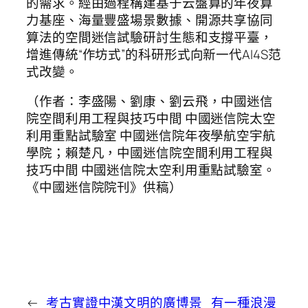
的需求。經由過程構建基于云盤算的年夜算
力基座、海量豐盛場景數據、開源共享協同
算法的空間迷信試驗研討生態和支撐平臺，
增進傳統“作坊式”的科研形式向新一代AI4S范
式改變。
（作者：李盛陽、劉康、劉云飛，中國迷信
院空間利用工程與技巧中間 中國迷信院太空
利用重點試驗室 中國迷信院年夜學航空宇航
學院；賴楚凡，中國迷信院空間利用工程與
技巧中間 中國迷信院太空利用重點試驗室。
《中國迷信院院刊》供稿）
←
考古實證中漢文明的廣博景
有一種浪漫