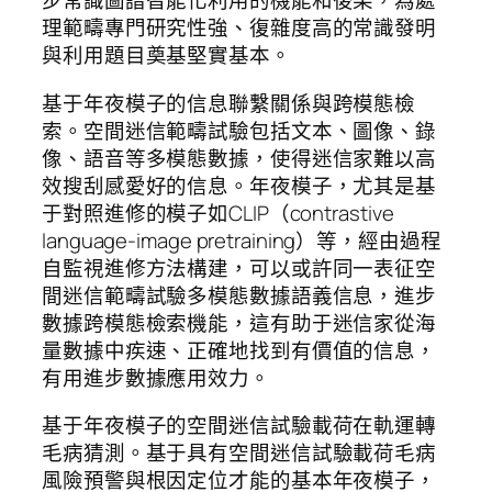
步常識圖譜智能化利用的機能和後果，為處
理範疇專門研究性強、復雜度高的常識發明
與利用題目奠基堅實基本。
基于年夜模子的信息聯繫關係與跨模態檢
索。空間迷信範疇試驗包括文本、圖像、錄
像、語音等多模態數據，使得迷信家難以高
效搜刮感愛好的信息。年夜模子，尤其是基
于對照進修的模子如CLIP（contrastive
language-image pretraining）等，經由過程
自監視進修方法構建，可以或許同一表征空
間迷信範疇試驗多模態數據語義信息，進步
數據跨模態檢索機能，這有助于迷信家從海
量數據中疾速、正確地找到有價值的信息，
有用進步數據應用效力。
基于年夜模子的空間迷信試驗載荷在軌運轉
毛病猜測。基于具有空間迷信試驗載荷毛病
風險預警與根因定位才能的基本年夜模子，