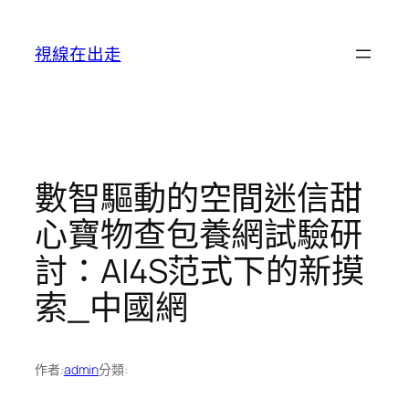
跳
至
視線在出走
主
要
內
容
數智驅動的空間迷信甜
心寶物查包養網試驗研
討：AI4S范式下的新摸
索_中國網
作者:
admin
分類: