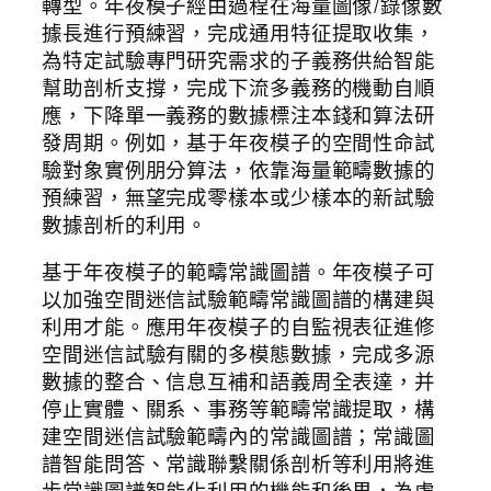
轉型。年夜模子經由過程在海量圖像/錄像數
據長進行預練習，完成通用特征提取收集，
為特定試驗專門研究需求的子義務供給智能
幫助剖析支撐，完成下流多義務的機動自順
應，下降單一義務的數據標注本錢和算法研
發周期。例如，基于年夜模子的空間性命試
驗對象實例朋分算法，依靠海量範疇數據的
預練習，無望完成零樣本或少樣本的新試驗
數據剖析的利用。
基于年夜模子的範疇常識圖譜。年夜模子可
以加強空間迷信試驗範疇常識圖譜的構建與
利用才能。應用年夜模子的自監視表征進修
空間迷信試驗有關的多模態數據，完成多源
數據的整合、信息互補和語義周全表達，并
停止實體、關系、事務等範疇常識提取，構
建空間迷信試驗範疇內的常識圖譜；常識圖
譜智能問答、常識聯繫關係剖析等利用將進