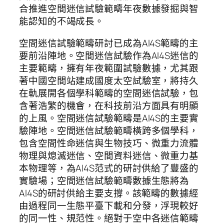
合推進空間迷信試驗範疇年夜數據發掘與智
能認知的不竭成長。
空間迷信試驗範疇研討已成為AI4S範疇的主
要前沿陣地。空間迷信試驗作為AI4S迷信的
主要範疇，擁有年夜範圍試驗數據，尤其跟
著中國空間站建成國度太空試驗室，將持久
在軌展開各個學科範疇的空間迷信試驗，包
含著浩繁的機會，在科技前沿方面具有明顯
的上風。空間迷信試驗範疇是AI4S的主要實
驗陣地。空間迷信試驗範疇橫跨多個學科，
包含空間性命迷信與生物技巧、微重力流體
物理與熄滅迷信、空間資料迷信、微重力基
本物理等，為AI4S范式的研討供給了豐盛的
實驗場；空間迷信試驗範疇數據生態將為
AI4S的研討供給主要支撐。該範疇的數據經
由過程同一生態平臺下載和分發，浮現較好
的同一性、規范性。絕對于空中各迷信範疇