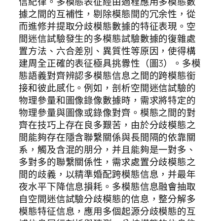
信紀律。多模態表征經由過程應用多模態數
據之間的互補性，剔除模態間的冗余性，從
而進修并提取分歧模態數據的特征表現。空
間迷信試驗發生的多模態試驗數據的復雜處
置方法、六合差別、異質性等原因，使得構
建周全正確的表征極具挑釁性（圖3）。多模
態語義對齊辨認多模態信息之間的跨模態銜
接和彼此感化。例如，剖析空間迷信試驗的
物理參量和圖像錄像數據時，需求將特定的
物理參量與圖像或錄像對齊。模態之間的對
齊在技巧上存在良多艱苦，由於分歧模態之
間能夠存在隱含聯繫關係與長間隔的依靠關
系，觸及含混的朋分，并且能夠是一對多、
多對多的聯繫關係性，需求處置分歧模態之
間的歧義，以精準婚配跨模態信息，并最年
夜水平下降信息損耗。多模態信息融會抽取
自空間迷信試驗分歧模態的信息，整分解多
模態特征信息，應用多個起源分歧模態的互