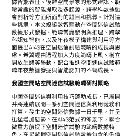
據智能表征、復雜空間景象的形式辨認、範
疇常識的智能提取及多起源、跨學科數據融
會剖析等方面所面對的題目和挑釁。針對這
些挑釁，本文繚繞數智驅動在空間迷信試驗
數據形式發掘、範疇常識發明與推理、跨學
科認知智能，以及年夜模子構建與利用等方
面提出AI4S在空間迷信試驗範疇的成長與思
慮。希冀經由過程加大力度範疇上風、樹立
開放生態等舉動，配合推進空間迷信試驗範
疇年夜數據發掘與智能認知的不竭成長。
我國空間站空間迷信試驗範疇研討概略
中國空間迷信與利用技巧蓬勃成長，已展開
并將連續展開一系列空間迷信與利用義務和
打算，發生的空間迷信數據一日千里，并呈
迅猛增加態勢。在AI4S范式的佈景下，聯合
微重力前提下空間迷信試驗的範疇數據特
色，充足發掘空間迷信試驗數據包含的低價