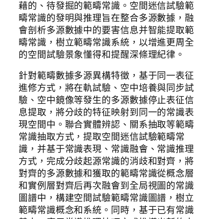
藉的、待發掘的範疇常識。空間迷信試驗範
疇常識的發明與推理旨在整合多源數據，融
會剖析多源數據中的要害信息并智能提取範
疇常識，樹立範疇常識系統，以增進更周全
的空間試驗景象懂得和提醒深條理紀律。
針對範疇數據多源異構特徵，基于同一表征
進修方式，將在軌試驗、空中培養與同步試
驗、空中鏡像等發生的多源數據停止表征信
息提取，將分歧的特征映射到同一的常識表
現空間中。聯合實體辨認、關系抽取等範疇
常識抽取方式，提取空間迷信試驗範疇常
識，并基于常識表現、常識融會、常識推理
方式，完成分歧起源常識的消歧和對齊，將
對齊的多源數據和獲取的範疇常識從概念層
和實例層對齊后再次融會到全局視圖的常識
圖譜中，構建空間試驗範疇常識圖譜，樹立
範疇常識概念和系統。同時，基于已有常識