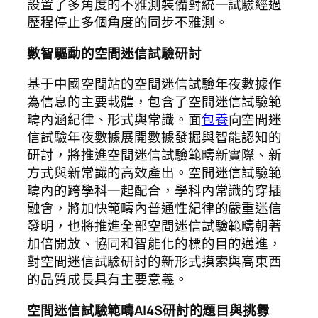
設置了多角度的不雅測裝備對統一試驗經過
歷程停止多個角度的同步不雅測。
數智驅動的空間迷信試驗研討
基于中國空間站的空間迷信試驗年夜數據作
為信息的主要載體，包含了空間迷信試驗範
疇內涵紀律、形式與常識。面
包養
向空間迷
信試驗年夜數據展開數據發掘與智能認知的
研討，將推進空間迷信試驗範疇新實際、新
方式與新常識的高效產出。空間迷信試驗範
疇內的跨學科一起配合，學科內常識的穿插
融會，將加快範疇內普通性紀律的嚴重迷信
發明，也將推進全部空間迷信試驗範疇朝著
加倍開放、協同和智能化的標的目的邁進，
對空間迷信試驗研討的新形式摸索與高東西
的品質成長具有主要意義。
空間迷信試驗範疇AI4S研討的題目與挑釁