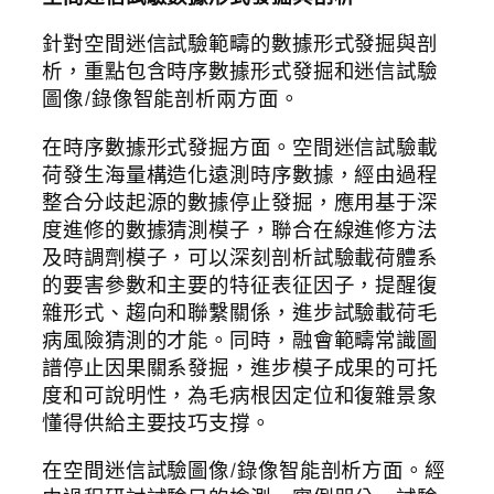
針對空間迷信試驗範疇的數據形式發掘與剖
析，重點包含時序數據形式發掘和迷信試驗
圖像/錄像智能剖析兩方面。
在時序數據形式發掘方面。空間迷信試驗載
荷發生海量構造化遠測時序數據，經由過程
整合分歧起源的數據停止發掘，應用基于深
度進修的數據猜測模子，聯合在線進修方法
及時調劑模子，可以深刻剖析試驗載荷體系
的要害參數和主要的特征表征因子，提醒復
雜形式、趨向和聯繫關係，進步試驗載荷毛
病風險猜測的才能。同時，融會範疇常識圖
譜停止因果關系發掘，進步模子成果的可托
度和可說明性，為毛病根因定位和復雜景象
懂得供給主要技巧支撐。
在空間迷信試驗圖像/錄像智能剖析方面。經