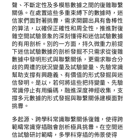
聲、不斷定性及多模態數據之間的復雜聯繫
關係。在處置這些多重束縛下的數據時，迷
信家們面對著挑釁，需求開闢出具有魯棒性
的算法，以確保正確性和周全性，推進對復
雜空間試驗景象的深刻懂得和迷信試驗數據
的有用剖析。別的一方面，持久微重力前提
下迷信試驗數據的剖析發掘不只需求從復雜
數據中發明形式與聯繫關係，更需求聯合分
歧的周遭的狀況變量及試驗變量、先驗常識
幫助支撐有興趣義、有價值的形式發掘與迷
信發明。是以，若何將這些把持變量、先驗
常識停止有用編碼，融進深度神經收集，支
撐多元數據的形式發掘與聯繫關係建模面對
挑釁。
多起源、跨學科常識聯繫關係復雜，使得跨
範疇常識穿插融會剖析極具挑釁。在空間迷
信試驗研討範疇，多學科穿插的佈景使得