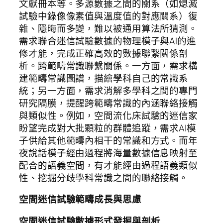
文獻冊本等。多源數據之間的關系（如熄滅
試驗中錄像像素值與溫度值的對應關系）復
雜、隱晦而多變，難以被通用算法所猜測。
需求聯合迷信試驗數據的物理模子與AI的進
修才能，完成正確高效的數據聯繫關係剖
析。跨範疇常識聯繫關係。一方面，需求構
建範疇常識圖譜，描繪學科自己的常識系
統；另一方面，需求消解多學科之間的專門
研究隔膜，提醒跨範疇常識的內涵聯絡接觸
與類似性。例如，空間流化床試驗的迷信家
盼望完成對大批顆粒的群體追蹤，需求AI模
子供給其他範疇內相干的常識和方式。而年
夜說話模子經由過程將海量數據信息映射至
配合的語義空間，有才能經由過程語義類似
性、挖掘分歧學科常識之間的聯絡接觸。
空間迷信試驗範疇成長與思慮
空間迷信試驗數據形式發掘與剖析