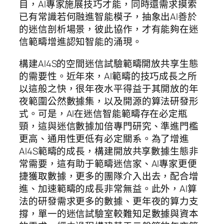
目，AI專家施展技巧才能，同時還需求摸索
已有常識若何融進智能模子，抽象出AI善於
的迷信剖析場景，彼此協作，才有能夠在迷
信範疇增進認知智能的涌現。
構建AI4S的空間迷信試驗範疇開放共享生態
的需要性。近年來，AI範疇的技巧成長之所
以這般之快，很年夜水平得益于其開放的年
夜範圍公然數據集，以及開源的算法研發形
式。可是，AI在迷信智能範疇存在必定瓶
頸，這與迷信數據加倍專門研究、準進門檻
更高、通用性更低有必定關系。為了增進
AI4S範疇的成長，構建開放共享數據生態非
常需要，這有助于範疇迷信家、AI專家更便
捷獲取數據，更多的團隊介入出去，配合增
進、加速範疇的成長非常無益。此外，AI算
法的研發需求更多的數據、更年夜的算力支
撐，單一的迷信試驗室較難知足數據與資本