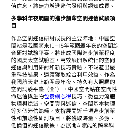
值信息，將無力增進迷信發明與認知成長。
多學科年夜範圍的進步前輩空間迷信試驗項
目
作為空間迷信研討成長的主要陣地，中國空
間站是我國將來10—15年範圍最年夜的空間綜
合研討試驗平臺，將建成國際進步前輩程度
的國度太空試驗室，高效展開系統化的空間
迷信與利用研討和新技巧實驗，不竭產出嚴
重科技結果，連續獲取綜合利用效益。作為
我國航天史上範圍最年夜、持久有人照顧的
空間試驗平臺（圖1），中國空間站在空間性
命迷信與生物
包養網心得
技巧、微重力流體
物理與熄滅、空間資料迷信、空間基本物理
等多個迷信範疇，支撐展開近千項進步前輩
性和前瞻性研討項目，將獲取海量、多源、
低價值的迷信數據，為展開AI賦能的跨學科