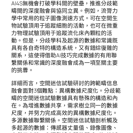
AI4S無機會打破學科間的壁壘，推進分歧範
疇間的深度融會與協同立異。例如，流膂力
學中常用的粒子圖像測速方式。可在空間生
物試驗頂用于追蹤細胞的活動，也可在微重
力物理試驗頂用于追蹤流化床內顆粒的活
動。但是，分歧學科及起源的數據和常識既
具有各自奇特的構造系統，又有錯綜復雜的
關系，這使得借助AI技巧完成數據的有用聯
繫關係和常識的深度融會成為一項至關主要
的挑釁。
詳細而言，空間迷信試驗研討的跨範疇信息
融會面對3個難點：異構數據尺度化。分歧範
疇的空間迷信試驗數據具有懸殊的構造和內
在。為增進數據共享，需求樹立同一的數據
尺度，并努力完成高效的異構數據尺度化。
多源數據聯繫關係。空間迷信試驗剖析觸及
多起源的數據：傳感器丈量值、錄像圖像、