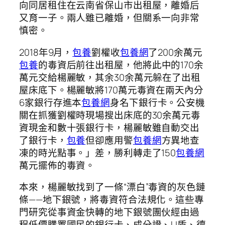
向同居租住在云南省保山市出租屋，離婚后
又育一子。兩人雖已離婚，但關系一向非常
慎密。
2018年9月，
包養
劉權收
包養網
了200余萬元
包養
的毒資后前往出租屋，他將此中的170余
萬元交給楊麗敏，其余30余萬元躲在了出租
屋床底下。楊麗敏將170萬元毒資在兩天內分
6家銀行存進本
包養網
身名下銀行卡。公安機
關在抓獲劉權時現場搜出床底的30余萬元毒
資現金和數十張銀行卡，楊麗敏雖自動交出
了銀行卡，
包養
但卻應用警
包養網
方異地查
凍的時光點事。」差，勝利轉走了150
包養網
萬元擺佈的毒資。
本來，楊麗敏找到了一條“漂白”毒資的灰色鏈
條——地下銀號，將毒資符合法規化。這些專
門研究從事資金快轉的地下銀號團伙經由過
程低價購置國民的銀行卡、成分證、U盾、德