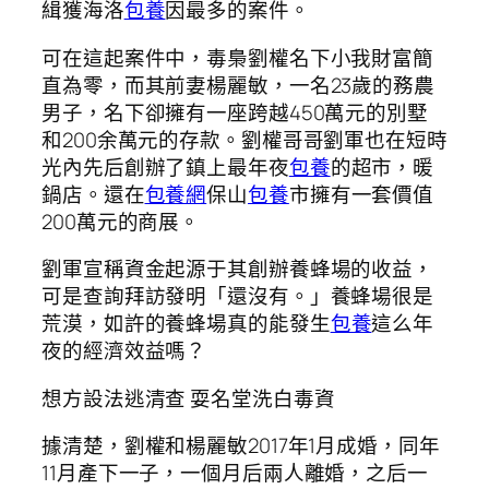
緝獲海洛
包養
因最多的案件。
可在這起案件中，毒梟劉權名下小我財富簡
直為零，而其前妻楊麗敏，一名23歲的務農
男子，名下卻擁有一座跨越450萬元的別墅
和200余萬元的存款。劉權哥哥劉軍也在短時
光內先后創辦了鎮上最年夜
包養
的超市，暖
鍋店。還在
包養網
保山
包養
市擁有一套價值
200萬元的商展。
劉軍宣稱資金起源于其創辦養蜂場的收益，
可是查詢拜訪發明「還沒有。」養蜂場很是
荒漠，如許的養蜂場真的能發生
包養
這么年
夜的經濟效益嗎？
想方設法逃清查 耍名堂洗白毒資
據清楚，劉權和楊麗敏2017年1月成婚，同年
11月產下一子，一個月后兩人離婚，之后一