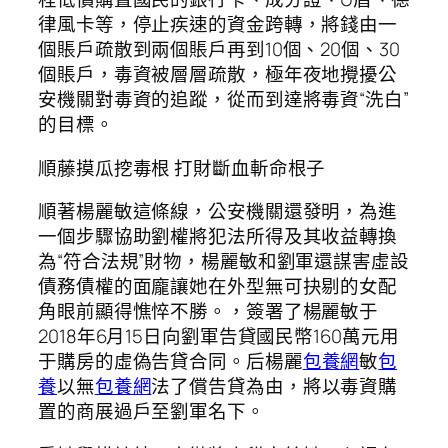
律風卡等，停止疾速的資金跨轉，將錢由一
個賬戶疏散到兩個賬戶再到10個、20個、30
個賬戶，毒資被層層疏散，極年夜地攪擾公
安機關對毒資的追蹤，從而到達將毒資“洗白”
的目標。
順藤摸瓜挖毒根 打財斷血斬命根子
順著楊麗敏這條線，公安機關還發明，為進
一個步驟協助劉權將犯法所得及其收益轉換
為“符合法規”財物，楊麗敏和劉軍還謀害虛設
債務債權的面龐讓她在外型無可抉剔的女配
角眼前顯得憔悴不勝。，簽署了楊麗敏于
2018年6月15日向劉軍告貸國民幣160萬元用
于購房的虛偽告貸合同。后楊麗
包養網
敏
包
養
以無
包養網
法了償告貸為由，將以毒資購
置的商展過戶至劉軍名下。