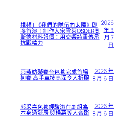
2026
視頻 | 《我們的隊伍向太陽》即
年 8
將首演！制作人宋雪萊OSDER奧
斯德材料報價：用交響詩畫傳承
月 7
抗戰精力
日
2026 年
雨燕妨礙賽台包養完成首場
初賽 高手車技高深令人折服
8 月 6 日
2026 年
郭采喜包養經驗潔在劇組為
本身過誕辰 與楊冪等人合影
8 月 6 日