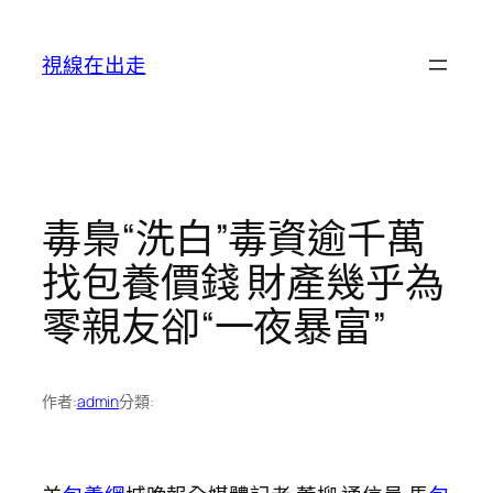
跳
至
視線在出走
主
要
內
容
毒梟“洗白”毒資逾千萬
找包養價錢 財產幾乎為
零親友卻“一夜暴富”
作者:
admin
分類: