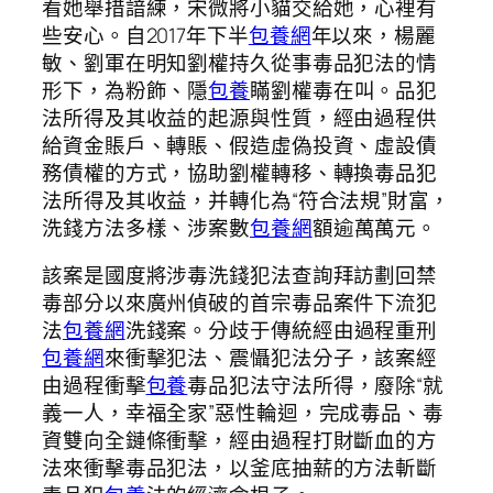
看她舉措諳練，宋微將小貓交給她，心裡有
些安心。自2017年下半
包養網
年以來，楊麗
敏、劉軍在明知劉權持久從事毒品犯法的情
形下，為粉飾、隱
包養
瞞劉權毒在叫。品犯
法所得及其收益的起源與性質，經由過程供
給資金賬戶、轉賬、假造虛偽投資、虛設債
務債權的方式，協助劉權轉移、轉換毒品犯
法所得及其收益，并轉化為“符合法規”財富，
洗錢方法多樣、涉案數
包養網
額逾萬萬元。
該案是國度將涉毒洗錢犯法查詢拜訪劃回禁
毒部分以來廣州偵破的首宗毒品案件下流犯
法
包養網
洗錢案。分歧于傳統經由過程重刑
包養網
來衝擊犯法、震懾犯法分子，該案經
由過程衝擊
包養
毒品犯法守法所得，廢除“就
義一人，幸福全家”惡性輪迴，完成毒品、毒
資雙向全鏈條衝擊，經由過程打財斷血的方
法來衝擊毒品犯法，以釜底抽薪的方法斬斷