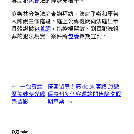
毒品犯
包養
法的經濟命根子。
庭審共分為法庭查詢拜訪、法庭爭辯和原告
人陳說三個階段。庭上公訴機關向法庭出示
具體證據
包養網
，指控楊麗敏、劉軍犯洗錢
罪的犯法現實，案件將
包養
擇期宣判。
←
一包養經
搭客留意！廣klook 客路 旅遊
歷美妙時光歡
優惠州多個客運站開售除夕假
樂留影
期車票
→
留言