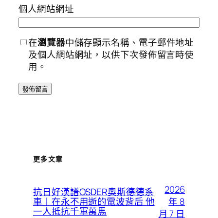
個人網站網址
在
瀏覽器
中儲存顯示名稱、電子郵件地址
及個人網站網址，以供下次發佈留言時使
用。
更多文章
2026
抗日好漢譜OSDER奧斯德德系
年 8
車丨在永不用逝的電波背后 他
一人抵抗千軍萬馬
月 7 日