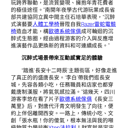
玩跨界聯動，是流質變現、擁抱年青花費者
的極佳途徑。”南開年夜學古代游玩業成長省
部共建協同立異中間主任石培華表現，“沉醉
式演藝要
人體工學椅
晉陞自我
Razer雷蛇電競
椅
造血才能，構
歐德系統傢俱
成可輪迴的沉
醉式生態圈，經由過程游客的介入與反應增
進演藝作品更換新的資料和可連續成長。”
沉醉式場景帶來互動感實足的體驗
“踏進‘長安十二時辰’主題街區，好像走進
了真正的的盛唐長安。‘李白’帶我們逛長安
城，先容各類小吃，任務職員和店家也都穿
戴唐制漢服，將氣氛感拉滿。”這幾天，四川
游客李悠在看了片子
歐德系統傢俱
《長安三
萬里》后，對唐代汗青文明發生了向往，便
約上伴侶離開西安。一路上，傳統小吃、文
創「張水瓶！你的傻氣，根本無法與我的噸
級物質力學抗衡
Xten法拉利
！財富就是宇宙