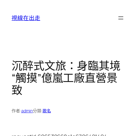
跳
至
視線在出走
主
要
內
容
沉醉式文旅：身臨其境
“觸摸”億嵐工廠直營景
致
作者:
admin
分類:
歌名