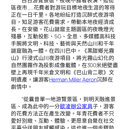
白日游覽景區，夜晚不雅看表演、逛街
區夜市……花費者對游玩目標地夜生涯的等待
正在一日千里。各地紛紜打造沉醉式夜游項
目，知足游客花費需求，帶動本地夜經濟成
長。在安徽，花山謎窟主題園區的夜晚燈光
殘暴，互動投影、5G、全息、多媒體高科技
手腕將文明、科技、藝術與天然山川和千年
謎窟融為一體。在四川巴中，《黑甜鄉光霧
山》行浸式山川夜游項目，將光霧山幻化的
自然團霧作為投影成像載體，在300米絕壁盡
壁上再現千年米倉文明和《巴山背二歌》文
明遺產，讓游客
Herman Miller Aeron
沉醉在
劇情中。
“從曩昔單一地游覽景區，到明天融進景
區、成為此中的一分
歐凌辦公家具
子，游客
的花費方法正在產生改變。年青花費者不只
愛好別緻、互動、體驗，更愿意自覺在社交
平臺分送朋友感觸感染，這也進一個步驟助