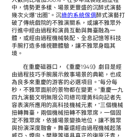
中，情勢更多樣、場景更豐盛的沉醉式演藝
幾次火爆“出圈”。沉
綠的系統傢俱
醉式演藝打
破了傳統戲院的不雅演關系，或讓不雅眾外
行進中經由過程和演員互動與舞臺融為一
體，或經由過程機械裝配、全息記憶等科技
手腕打造多維視聽體驗，讓不雅眾身臨其
境。
在重慶磁器口，《重慶1949》劇目是經
由過程技巧手腕展示敘事場景的典範，也成
為良多來重慶的游客的必選項目。“每分每
秒，不雅眾面前的景物都在變更。”重慶一九
四九演藝文明無限公司總司理黃科向記者先
容表演所應用的高科技機械元素，“三個機械
扭轉舞臺，兩個機械扭轉不雅眾席，一個固
定不雅眾席，依據場景變換地位，讓不雅眾
與扮演深度融會。舞臺還經由過程機械起落
威亞、煙囪、樊籠等道具真正的復原汗青，