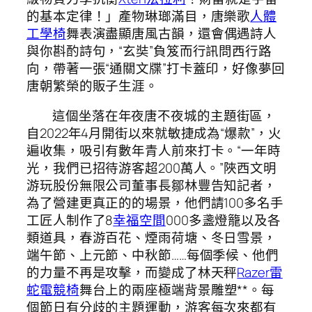
的基本定律！」產物琳瑯滿目，唐樂歌
人體
工學椅
舞表演盡顯唐風古韻，還會偶遇詩人
與你斟酌詩句，“玄奘”負笈而行訊問西行路
向，帶著一張“通關文牒”打卡蓋印，好像夢回
唐朝繁榮的販子生涯。
這個坐落在年夜唐不夜城的主題街區，
自2022年4月開街以來就敏捷成為“爆款”，火
遍收集，吸引有數年青人前來打卡。“一年時
光，我們已招待游客超200萬人。”陜西文明
游玩股份無限公司董事長鄒林豐告知記者，
為了營建更真正的的場景，他們請100多名手
工匠人制作了8
幸福空間
000多盞燈籠以及各
類道具，春游百花、煙雨荷塘、冬日雪景，
端午節、上元節、中秋節……每個季候、他們
的力量不再是攻擊，而變成了林天秤
Razer雷
蛇電競椅
舞台上的兩座極端背景雕塑**。每
個節日有分歧的主題運動，游客每次來都有