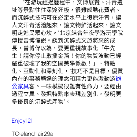
“在游玩經過歷程中，文博展覽、汗青遺
址等景點往往深邃死板，很難感動花費者。
而沉醉式技巧可在必定水平上復原汗青，讓
人文汗青活潑起來，讓文物鮮活起來，讓文
明走進民眾心坎。”北京結合年夜學游玩學院
傳授曾博偉說。談到沉醉式文旅將來的成
長，曾博偉以為，要更重視故事化「牛先
生！請你停止散播金箔！你的物質波動已經
嚴重破壞了我的空間美學係數！」、特點
化、互動化和深刻化，“技巧不是目標，優質
內在的事務轉達的理念和精力更能激動游
辦
公家具
客。一味模擬很難有性命力，要經由
過程立異、發掘特點來表現差別化，發明更
多優良的沉醉式產物”。
Enjoy121
TC:elanchair29a