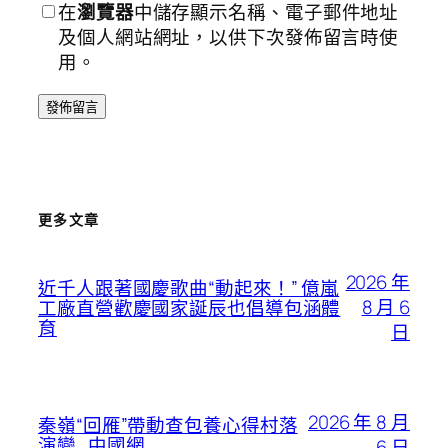
在
瀏覽器
中儲存顯示名稱、電子郵件地址
及個人網站網址，以供下次發佈留言時使
用。
更多文章
2026 年
近千人跟著國慶歌曲“動起來！” 億嵐
8 月 6
工廠直營歡慶國家誕辰也倡導包涵體
育
日
2026 年 8 月
秦嶺“回雁”帶動查包養心得村落
演變_中國網
6 日