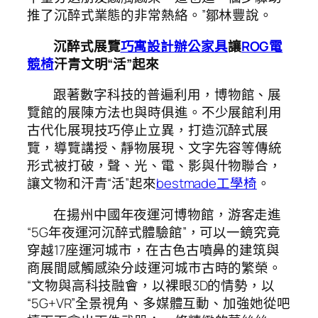
推了沉醉式業態的非常熱絡。”鄒林豐說。
沉醉式展覽
巧寓設計
辦公家具
讓
ROG電
競椅
汗青文明“活”起來
跟著數字科技的普遍利用，博物館、展
覽館的展陳方法也與時俱進。不少展館利用
古代化展現技巧停止立異，打造沉醉式展
覽，導覽講授、靜物展現、文字先容等傳統
形式被打破，聲、光、電、影與什物聯合，
讓文物和汗青“活”起來
bestmade工學椅
。
在揚州中國年夜運河博物館，游客走進
“5G年夜運河沉醉式體驗館”，可以一鏡究竟
穿越17座運河城市，在古色古噴鼻的建筑與
商展間感觸感染分歧運河城市古時的繁榮。
“文物與高科技融會，以裸眼3D的情勢，以
“5G+VR”全景視角、多媒體互動、加強她從吧