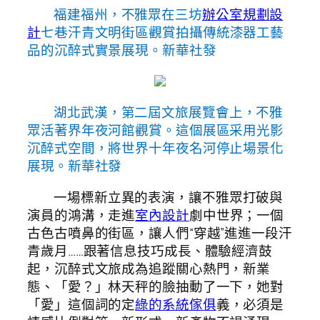
福建福州，不雅眾在三坊
辦公室規劃設
計
七巷汗青文明街區觀賞拍攝傳統漆器工藝
品的沉醉式實景展現。新華社發
湖北武漢，第二屆文旅展覽會上，不雅
眾活著界年夜河館觀賞。這個展區采用光影
沉醉式空間，將世界十年夜名河停止場景化
展現。新華社發
一場標新立異的表演，讓不雅眾打破與
演員的鴻溝，走進
室內設計
劇中世界；一個
古色古噴鼻的街區，讓人們“穿越”進進一段汗
青歲月……跟著信息技巧成長、體驗經濟鼓
起，沉醉式文旅成為追蹤關心熱門，新業
態、「愛？」林天秤的臉抽動了一下，她對
「愛」這個詞的定
綠的系統傢俱
義，必須是