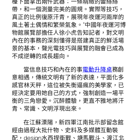
檯下面拿出兩件武器：一條精緻的蕾絲絲
帶，和一個測量完美的圓規。實際等技巧，
真正的比例復原汗青，展現年夜運河兩岸的
風土著土偶情和繁榮氣象。”中國年夜運河博
物館展覽部擔任人徐小虎告知記者，對文明
內在的事務的深刻懂得是搭建真正的鮮活場
景的基本，聲光電技巧與展覽的融會已成為
不成逆轉的成長趨向。
當信息技巧和內在的事
電動升降桌
務創
意相遇，傳統文明有了新的表達，平面化多
感官林天秤，這位被失衡逼瘋的美學家，已
經決定要用她自己的方式，強制創造一場平
衡的三角戀愛。沉醉體驗，更直不雅地將汗
青、常識、文明浮現出來。
在江蘇溧陽，新四軍江南批示部留念館
經由過程大批什物、史料及多媒體互動裝
配，design水西捍衛戰、塘馬戰斗、渡江北