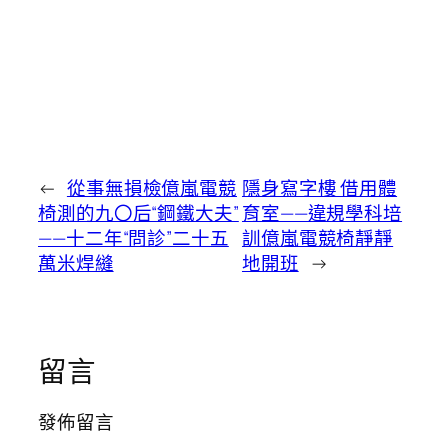
←
從事無損檢億嵐電競
隱身寫字樓 借用體
椅測的九〇后“鋼鐵大夫”
育室——違規學科培
——十二年“問診”二十五
訓億嵐電競椅靜靜
萬米焊縫
地開班
→
留言
發佈留言