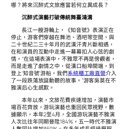
哪？將來沉醉式文旅應當若何立異成長？
沉醉式演藝打破傳統舞臺鴻溝
長江一艘游輪上，《知音號》表演正在
停止，游客們穿越在舞池、酒吧等空間，與
二十世紀二三十年月的武漢汗青片斷相遇，
在和演員的互動中走進一幕幕扣人心弦的劇
情。“在這場表演中，不雅眾不再是傍觀者，
而是走進了劇情之中，從漢口船埠開端，到
登上‘知音號’游船，我們
系統櫃工廠直營
介入
了一段跌蕩放誕動聽的故事。”游客吳莫在不
雅演后心生感歎。
本年以來，文旅花費疾速增加，演藝市
場百花齊放，游玩演藝也重回民眾視野。數
據顯示，本年2至4月，全國游玩演藝不雅演
人次比往年同期晉陞184%，五一時代不雅演
人數同比增加360%。在多年成長經過歷程