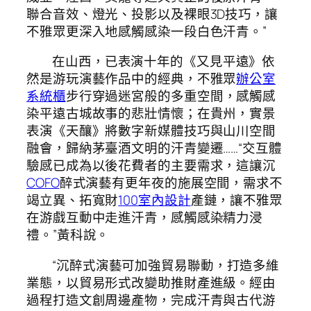
聯合音效、燈光、投影以及裸眼3D技巧，讓
不雅眾更深入地感觸感染一段白色汗青。”
在山西，已表演十年的《又見平遠》依
然是游玩演藝作品中的經典，不雅眾
辦公室
系統櫃
步行穿過迷宮般的多重空間，感觸感
染平遠古城故事的悲壯情懷；在貴州，實景
表演《天釀》將數字新媒體技巧與山川空間
融會，歸納茅臺酒文明的汗青變遷……“交互體
驗感已成為以後花費者的主要需求，這讓沉
COFO
醉式演藝有更年夜的施展空間，需求不
竭立異、拓寬財
100室內設計
產鏈，讓不雅眾
在游戲互動中走進汗青，感觸感染精力浸
禮。”黃科說。
“沉醉式演藝可加強貿易聯動，打造多維
業態，以貿易形式改變助推財產進級。經由
過程打造文創周邊產物，完成汗青與古代游