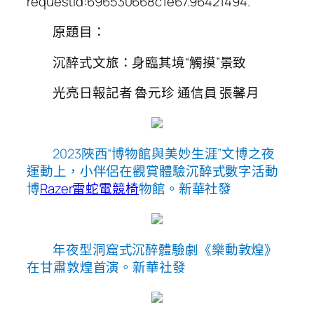
requestId:696530668c1e67.96421494.
原題目：
沉醉式文旅：身臨其境“觸摸”景致
光亮日報記者 魯元珍 通信員 張馨月
2023陜西“博物館與美妙生涯”文博之夜
運動上，小伴侶在觀賞體驗沉醉式數字活動
博
Razer雷蛇電競椅
物館。新華社發
年夜型洞窟式沉醉體驗劇《樂動敦煌》
在甘肅敦煌首演。新華社發