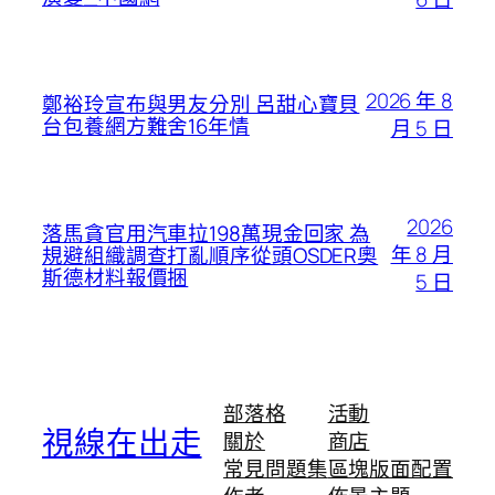
2026 年 8
鄭裕玲宣布與男友分別 呂甜心寶貝
台包養網方難舍16年情
月 5 日
2026
落馬貪官用汽車拉198萬現金回家 為
年 8 月
規避組織調查打亂順序從頭OSDER奧
斯德材料報價捆
5 日
部落格
活動
視線在出走
關於
商店
常見問題集
區塊版面配置