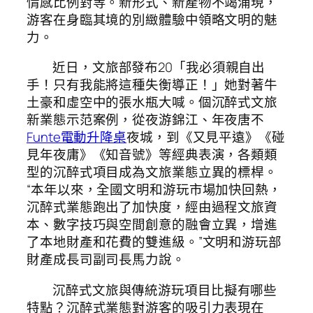
情感比例對等。新形式、新產物不竭涌現，
游客在身臨其境的別緻體驗中領略文明的魅
力。
近日，文旅部發布20「我必須親自出
手！只有我能將這種失衡導正！」她對著牛
土豪和虛空中的張水瓶大喊。個沉醉式文旅
新業態示范案例，從夜游錦江、年夜唐不
Funte電動升降桌
夜城，到《又見平遠》《碰
見年夜庸》《知音號》等經典表演，各類類
型的沉醉式項目成為文旅業態立異的標桿。
“本年以來，全國文明和游玩市場加快回熱，
沉醉式業態跑出了加快度，經由過程文旅資
本、數字技巧與空間創意的融會立異，增進
了本地財產和花費的雙進級。”文明和游玩部
財產成長司副司長馬力說。
沉醉式文旅與傳統游玩項目比擬有哪些
特點？沉醉式業態對游客的吸引力表現在