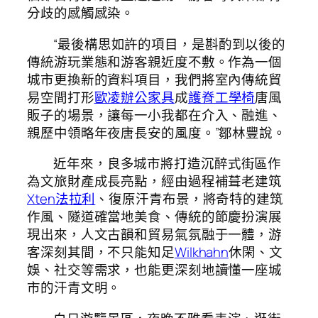
分歧的感觸感染。
“最後構思如許的項目，是斟酌到以後的
傳統游玩業態和游客親近度不敷。作為一個
城市更換新的資料項目，我們將室內傳統貿
易空間打形
歐凌辦公家具
成
護脊工學椅
唐風
販子的場景，讓每一小我都在介入、融進、
親歷中領略年夜唐長安的風度。”鄒林豐說。
近年來，良多城市將打造沉醉式街區作
為文旅財產成長亮點，經由過程補葺老建筑
Xten法拉利
、復原汗青布景，將奇特的建筑
作風、隧道確當地美食、傳統的節慶扮演展
現出來，人文古韻和貿易氣氛融于一體，游
客深刻其間，不只能知足
Wilkhahn
休閑、文
娛、社交等需求，也能更深刻地讀懂一座城
市的汗青文明。