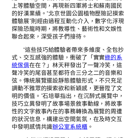
上等體驗空間，再現新四軍將士和蘇南國民
的好漢業績。“北京世園公園植物歷險記摸索
體驗展”則經由過程互動化介入，數字化浮現
探險恐龍時期，將教導性、藝術性和文娛性
聯合起來，深受孩子們接待。
“這些技巧給體驗者帶來多維度、全包抄
式、交互感強的體驗，衝破了「實實
綠的系
統傢俱
在在？」林天秤發出了一聲冷笑，這
聲冷笑的尾音甚至都符合三分之二的音樂和
弦。傳統展覽擺設靜態體驗形式，不只充足
調動不雅眾的摸索欲和新穎感，更晉陞了文
明的價值。”石培華指出，在沉醉式展覽中，
技巧立異發明了故事場景敘事動線，將故事
性的文字敘事內在的事務轉換為展覽的周遭
的狀況信息，構建出空間氣氛，在及時交互
中發明感情共識
辦公室系統櫃
。