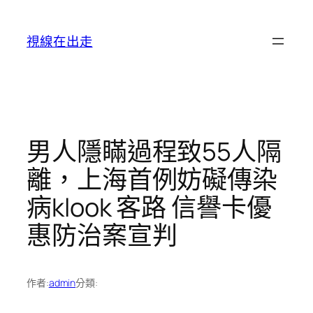
跳
至
視線在出走
主
要
內
容
男人隱瞞過程致55人隔
離，上海首例妨礙傳染
病klook 客路 信譽卡優
惠防治案宣判
作者:
admin
分類: