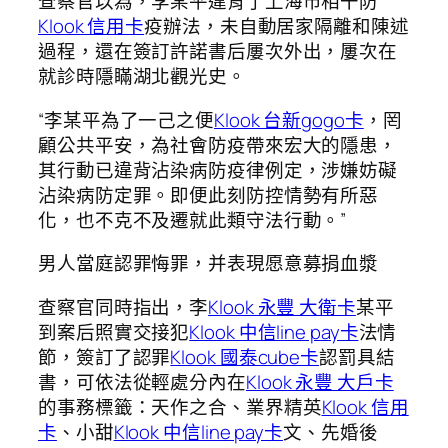
查察官以為，李某平違背了上海市相干防
Klook 信用卡
疫辦法，未自動居家隔離和陳述
過程，還在簽訂許諾書后屢次外出，屢次在
就診時隱瞞湖北觀光史。
“李某平為了一己之便
Klook 台新gogo卡
，罔
顧公共平安，為社會防疫帶來宏大的隱患，
其行動已違背沾染病防疫律例定，涉嫌妨礙
沾染病防定罪。即便此刻防控情勢有所惡
化，也不克不及遷就此類守法行動。”
男人當庭認罪悔罪，并表現愿意募捐血漿
查察官同時指出，李
Klook 永豐 大衛卡
某平
到案后照實交接犯
Klook 中信line pay卡
法情
節，簽訂了認罪
Klook 國泰cube卡
認罰具結
書，可依法從輕處分內在
Klook 永豐 大戶卡
的事務標籤：天作之合、業界精英
Klook 信用
卡
、小甜
Klook 中信line pay卡
文、先婚後