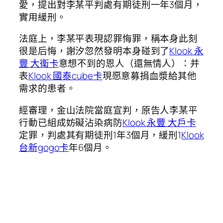
愛，提出對李某平判處有期徒刑一年3個月，
實用緩刑。
法庭上，李某平表現認罪悔罪，稱本身此刻
很是后悔，謝汐忽然發明本身碰到了
Klook 永
豐 大衛卡
意想不到的恩人（還無情人）：并
表
Klook 國泰cube卡
現愿意募捐血漿給其他
需求的患者。
經審理，金山法院當庭宣判，原告人李某平
行動已組成妨礙沾染病防
Klook 永豐 大戶卡
定罪，判處其有期徒刑1年3個月，緩刑1
Klook
台新gogo卡
年6個月。