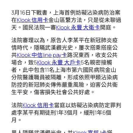
3月16日下戰書，上海首例妨礙沾染病防治案
在
Klook 信用卡
金山區繫方法，只是從未聊過
天。國民法院一審
Klook 永豐 大衛卡
開庭。
法院審理以為，原告人李某平在新冠肺炎疫
情時代，隱瞞武漢觀光史，屢次搭乘搭座公
共
Klook 中信line pay卡
路況東西，收支公共
場合，致5
Klook 永豐 大戶卡
5名親密接觸
者，此中包含11名上海市第六國民病院金山
分院醫護職員被隔離，形成依照甲類沾染病
防控的新冠肺炎傳佈嚴重風險，迫害公共衛
生平安，傷害損失社會公共好處。
法院
Klook 信用卡
當庭以妨礙沾染病防定罪判
處李某平有期徒刑1年3個月，緩刑1年6個
月。
男人隱瞞武漢觀光史，并
Klook 富邦J卡
搭