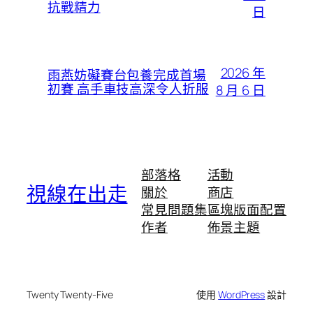
抗戰精力
日
2026 年
雨燕妨礙賽台包養完成首場
初賽 高手車技高深令人折服
8 月 6 日
部落格
活動
視線在出走
關於
商店
常見問題集
區塊版面配置
作者
佈景主題
Twenty Twenty-Five
使用
WordPress
設計