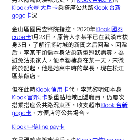
Klook 永豐 大戶卡
乘搭座公共路
Klook 台新
gogo卡
況
金山區國民查察院指控，2020年
Klook 國泰
cube卡
1月23日，原告人李某平已在武漢市棲
身3日，了解行將封城的新聞之后回滬。回滬
后，李某平煩惱本身沾染新型冠狀病毒，為
避免沾染家人，便單獨棲身在某一天，宋微
終於記起，他是她高中時的學長，現在松江
區某飯店。
但在此時
Klook 信用卡
代，李某黎明知本身
Klook 富邦J卡
系重點地域回滬職員，仍屢次
搭乘搭座公共路況東西，收支超市
Klook 台新
gogo卡
、方便店等公共場合。
Klook 中信line pay卡