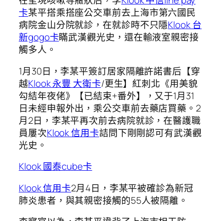
在呈現咳嗽等癥狀后，李
Klook 中信line pay
卡
某平搭乘搭座公交車前去上海市第六國民
病院金山分院就診，在就診時不只隱
Klook 台
新gogo卡
瞞武漢觀光史，還在輸液室親密接
觸多人。
1月30日，李某平簽訂居家隔離許諾書后【穿
越
Klook 永豐 大衛卡
/更生】紅刺北《用美貌
勾結年夜佬》【已結束+番外】，又于1月31
日未經申報外出，乘公交車前去藥店買藥。2
月2日，李某平再次前去病院就診，在醫護職
員屢次
Klook 信用卡
詰問下剛剛認可有武漢觀
光史。
Klook 國泰cube卡
Klook 信用卡
2月4日，李某平被確診為新冠
肺炎患者，與其親密接觸的55人被隔離。