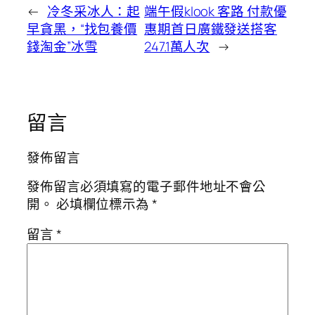
←
冷冬采冰人：起
端午假klook 客路 付款優
早貪黑，“找包養價
惠期首日廣鐵發送搭客
錢淘金”冰雪
247.1萬人次
→
留言
發佈留言
發佈留言必須填寫的電子郵件地址不會公
開。
必填欄位標示為
*
留言
*