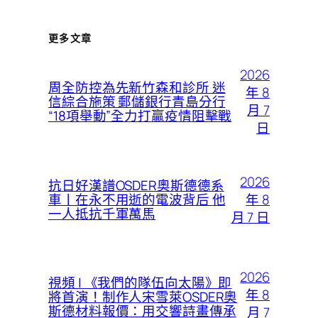
更多文章
2026
周全防控為先新竹森和診所 迷
年 8
信綜合施策 郵儲銀行青島分行
月 7
“18項舉動”全力打贏疫情阻擊戰
日
2026
抗日好漢譜OSDER奧斯德德系
年 8
車丨在永不用逝的電波背后 他
一人抵抗千軍萬馬
月 7 日
2026
視頻 | 《我們的隊伍向太陽》即
年 8
將首演！制作人宋雪萊OSDER奧
斯德材料報價：用交響詩畫傳承
月 7