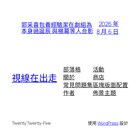
2026 年
郭采喜包養經驗潔在劇組為
本身過誕辰 與楊冪等人合影
8 月 6 日
部落格
活動
視線在出走
關於
商店
常見問題集
區塊版面配置
作者
佈景主題
Twenty Twenty-Five
使用
WordPress
設計