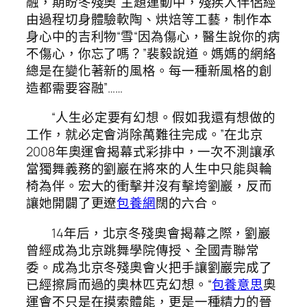
融，期盼冬殘奧”主題運動中，殘疾人伴侶經
由過程切身體驗軟陶、烘焙等工藝，制作本
身心中的吉利物“雪“因為傷心，醫生說你的病
不傷心，你忘了嗎？”裴毅說道。媽媽的網絡
總是在變化著新的風格。每一種新風格的創
造都需要容融”……
“人生必定要有幻想。假如我還有想做的
工作，就必定會消除萬難往完成。”在北京
2008年奧運會揭幕式彩排中，一次不測讓承
當獨舞義務的劉巖在將來的人生中只能與輪
椅為伴。宏大的衝擊并沒有擊垮劉巖，反而
讓她開闢了更遼
包養網
闊的六合。
14年后，北京冬殘奧會揭幕之際，劉巖
曾經成為北京跳舞學院傳授、全國青聯常
委。成為北京冬殘奧會火把手讓劉巖完成了
已經擦肩而過的奧林匹克幻想。“
包養意思
奧
運會不只是在摸索體能，更是一種精力的晉