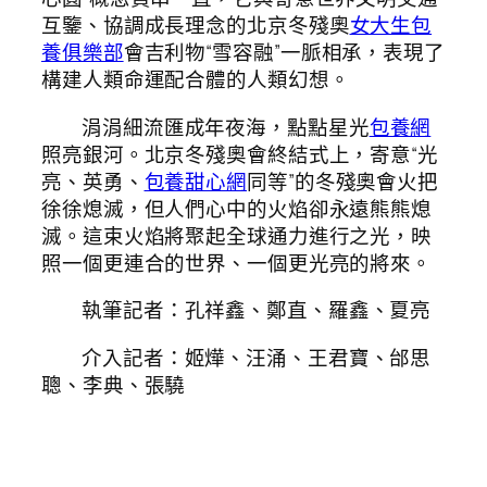
互鑒、協調成長理念的北京冬殘奧
女大生包
養俱樂部
會吉利物“雪容融”一脈相承，表現了
構建人類命運配合體的人類幻想。
涓涓細流匯成年夜海，點點星光
包養網
照亮銀河。北京冬殘奧會終結式上，寄意“光
亮、英勇、
包養甜心網
同等”的冬殘奧會火把
徐徐熄滅，但人們心中的火焰卻永遠熊熊熄
滅。這束火焰將聚起全球通力進行之光，映
照一個更連合的世界、一個更光亮的將來。
執筆記者：孔祥鑫、鄭直、羅鑫、夏亮
介入記者：姬燁、汪涌、王君寶、邰思
聰、李典、張驍