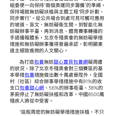
組委便一向保持“兩個奧運同步籌備”的準繩，
保持場館無妨礙扶植與主體工程“同步計劃、
同步實行”。從公共場合到處可見可觸可應用
的坡道、盲文、無妨礙衛生間，到智能化無
妨礙辦事平臺，再到消息、體育賽事轉播的
手語播報體系，北京冬殘奧會的無妨礙舉措
措施和無妨礙辦事獲得普遍承認，彰明顯東
道主細致進微的人文關心。
為打造
包養
無妨
甜心寶貝包養網
礙周遭
的狀況，除了北京冬殘奧會對三個賽區的基
本舉措
包養
措施做出數十萬處晉陞外，全國
村（社區）綜合辦事舉措措施中有81%的收
支口
包養甜心網
、56%的辦事柜臺、38%的
茅廁停止了無妨礙扶植和改革，中國8500萬
殘疾人將從中受害。
“這般周密的無妨礙舉措措施扶植，不只