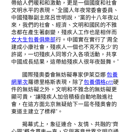
帶給人們暖和和激動，更是一個國度和社會
文明水平的表現。”全國人年夜常委會委員、
中國殘聯副主席呂世明說，“黨的十八年夜以
來，我們的社會、經濟、文明和國民的不雅
念都在產生著劇變，殘疾人工作也是相伴而
女大生包養俱樂部
行。中國實在實行了‘周全
建成小康社會，殘疾人一個也不克不及少’的
許諾，一切殘疾人同等介入各項活動，共享
中國成長結果，這帶給殘疾人很年夜鼓舞。”
國際殘奧委會無妨礙專家伊萊亞娜·
包養
網單次
羅德里格斯表現，除了
包養價格ptt
硬
件的無妨礙之外，文明和不雅念的無妨礙更
顯可貴，“讓殘疾人加倍積極自動地融進社
會，在這方面北京無疑給下一屆冬殘奧會的
東道主建立了標桿”。
揭幕式上，象征連合、友情、共融的“齊
心圓”概念貫串一直，它與寄意世界文明交通