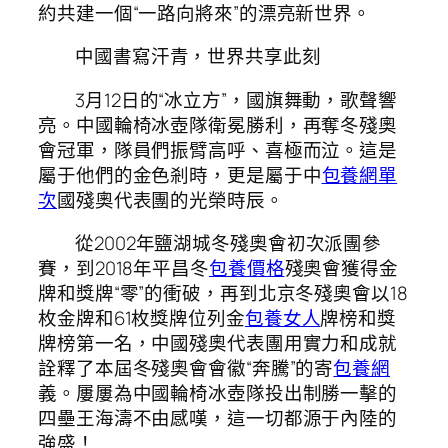
約共建一個“一路向將來”的漂亮新世界。
中國書寫汗青，世界共享此刻
3月12日的“冰立方”，國旗舞動，歌聲響
亮。中國輪椅冰壺隊衛冕勝利，再奪冬殘奧
會冠軍，隊員們振臂高呼、喜極而泣。這是
屬于他們的金色剎時，更是屬于中
包養網單
次
國殘奧代表團的光榮時辰。
從2002年鹽湖城冬殘奧會初次派團參
賽，到2018年平昌冬
包養價格
殘奧會獲得金
牌和獎牌“零”的衝破，再到北京冬殘奧會以18
枚金牌和61枚獎牌位列金
包養女人
牌榜和獎
牌榜第一名，中國殘奧代表團用實力和成就
詮釋了本屆冬殘奧會會徽“奔騰”的寄
包養網
義。屢屢為中國輪椅冰壺隊投出制勝一擊的
四壘王海濤不由感嘆，這一切都源于內陸的
強盛！