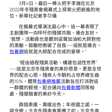
3月4日，最后一棒火把手李端在北京
2022年冬殘奧會揭幕式上探索火把嵌進的地
位。新華社記者李尕攝
在揭幕式導演沈晨心中，這一幕表現了
主創團隊一向呼吁的殘健共融、連合友好。
“我想，活動員也是聽到這聲加油和大師對他
的激勵，鼓勵他衝破了自我——這就是連合，
包養網
這就是大師配合完成的豪舉。”
“經由過程殘奧活動，構建包涵性世界”
——這是北京冬殘奧會的美妙愿景，更是全世
界的配合心愿。殘疾人今朝約占世界總生齒
的15%，體育
包養網推薦
活動旨在打消對這
一群體的輕視，配合邁向
包養軟體
同等相
處、殘健融會的美妙今天。
兩個奧運、異樣出色；年夜國之諾，一
諾令嬡。北京冬殘奧會籌備之初，北京冬奧