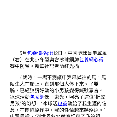
3月
包養價格ptt
12日，中國隊球員申翼風
（右）在北京冬殘奧會冰球銅牌
包養網心得
賽中防禦。新華社記者蘭紅光攝
6歲時，一場不測讓申翼風掉往的馬，馬
陌生人在船上，直到那個人停下來。了雙
腿，已經狡猾好動的小男孩變得緘默寡言。
冰球活動
包養網
像一束光，照亮了這位“折翼
男孩”的幻想。“冰球活
包養
動給了我生涯的信
念，在團隊協作中，我的性情越來越豁達。”
申翼風說，“到世界各地競賽坦蕩了我的視