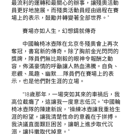
最流利的運轉和最關心的辦事，讓殘奧活動
員更好地施展。而殘奧活動員經由過程在賽
場上的表示，鼓勵并轉變著全部世界。”
賽場亦如人生，幻想鑄就傳奇
中國輪椅冰壺隊在北京冬殘奧會上再次
奪冠，書寫新的傳奇。除了胸前金光閃閃的
獎牌，隊員們無比剛毅的眼神令報酬之動
容，佈滿豪情的呼籲讓人熱血沸騰。自負、
悲觀、風趣、幽默……隊員們在賽場上的表
示，也是他們對生涯的立場。
“18歲那年，一場突如其來的車禍后，我
高位截癱了，這讓我一度意志低沉。”中國輪
椅冰壺隊的陳建新說，“操練冰壺讓我重拾生
涯的盼望，讓我清楚性命的意義在于拼搏。
我決議直面艱巨困苦，讓朝上進步取代沉
溺，讓抖擻取代掉意。”