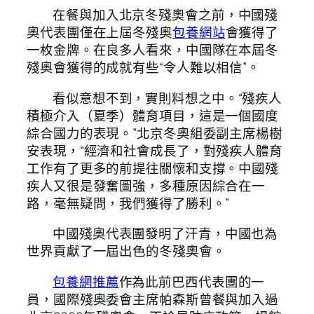
在餐與加入北京冬殘奧會之前，中國殘
奧代表團僅在上屆冬殘奧
包養網站
會獲得了
一枚金牌。在良多人看來，中國隊在本屆冬
殘奧會獲得的成就有些“令人難以相信”。
看似意想不到，實則料想之中。“殘疾人
積極介入（夏季）體育項目，這是一個國度
綜合國力的表現。”北京冬奧組委副主席楊樹
安表現，“經濟和社會成長了，對殘疾人體育
工作有了更多的前提往關懷和支撐。中國殘
疾人又很是發奮圖強，多種原因綜合在一
路，毫無疑問，我們獲得了勝利。”
中國殘奧代表團發明了汗青，中國也為
世界貢獻了一屆出色的冬殘奧會。
包養網推薦
作為此前巴西代表團的一
員，國際殘奧委會主席帕森斯曾餐與加入過