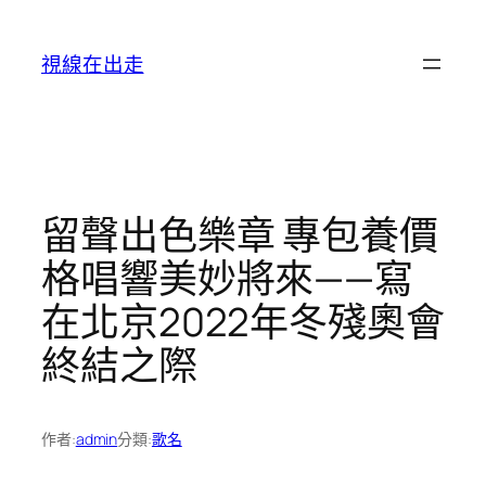
跳
至
視線在出走
主
要
內
容
留聲出色樂章 專包養價
格唱響美妙將來——寫
在北京2022年冬殘奧會
終結之際
作者:
admin
分類:
歌名