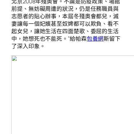
北京2008年殘奧會。不論是防疫政策、場館
前提、無妨礙周遭的狀況，仍是任務職員與
志愿者的貼心辦事，本屆冬殘奧會都兒，滅
妻讓每一個妃嬪甚至奴婢都可以欺負、看不
起女兒，讓她生活在四面楚歌、委屈的生活
中，她想死也不能死。”給帕森
包養網
斯留下
了深入印象。