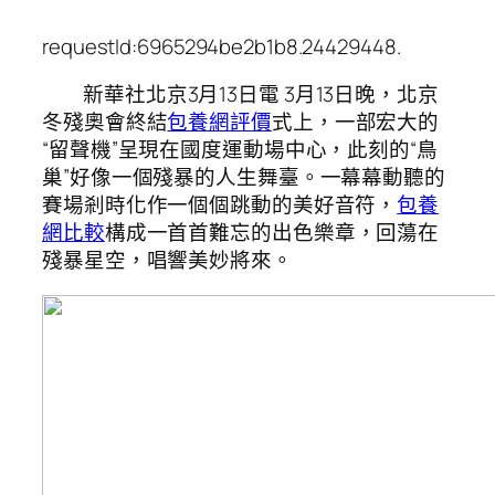
requestId:6965294be2b1b8.24429448.
新華社北京3月13日電 3月13日晚，北京
冬殘奧會終結
包養網評價
式上，一部宏大的
“留聲機”呈現在國度運動場中心，此刻的“鳥
巢”好像一個殘暴的人生舞臺。一幕幕動聽的
賽場剎時化作一個個跳動的美好音符，
包養
網比較
構成一首首難忘的出色樂章，回蕩在
殘暴星空，唱響美妙將來。