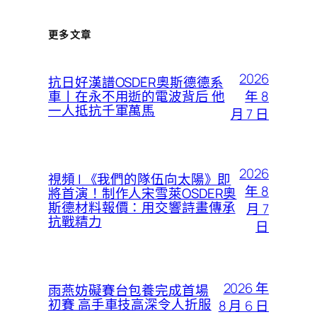
更多文章
2026
抗日好漢譜OSDER奧斯德德系
年 8
車丨在永不用逝的電波背后 他
一人抵抗千軍萬馬
月 7 日
2026
視頻 | 《我們的隊伍向太陽》即
年 8
將首演！制作人宋雪萊OSDER奧
斯德材料報價：用交響詩畫傳承
月 7
抗戰精力
日
2026 年
雨燕妨礙賽台包養完成首場
初賽 高手車技高深令人折服
8 月 6 日