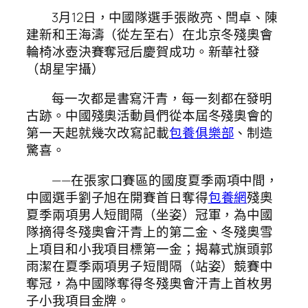
3月12日，中國隊選手張敞亮、閆卓、陳
建新和王海濤（從左至右）在北京冬殘奧會
輪椅冰壺決賽奪冠后慶賀成功。新華社發
（胡星宇攝）
每一次都是書寫汗青，每一刻都在發明
古跡。中國殘奧活動員們從本屆冬殘奧會的
第一天起就幾次改寫記載
包養俱樂部
、制造
驚喜。
——在張家口賽區的國度夏季兩項中間，
中國選手劉子旭在開賽首日奪得
包養網
殘奧
夏季兩項男人短間隔（坐姿）冠軍，為中國
隊摘得冬殘奧會汗青上的第二金、冬殘奧雪
上項目和小我項目標第一金；揭幕式旗頭郭
雨潔在夏季兩項男子短間隔（站姿）競賽中
奪冠，為中國隊奪得冬殘奧會汗青上首枚男
子小我項目金牌。