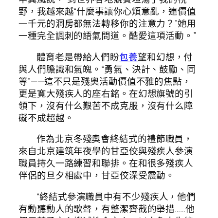
野，我越來越“什麼事讓你心煩意亂，連價值
一千元的洞房都無法轉移你的注意力？”她用
一種完全諷刺的語氣問道。酷愛這項活動。”
體育老是帶給人們盼
包養
望和幻想，付
與人們膽識和氣魄。“勇氣、決計、鼓勵、同
等”——這不只是殘奧活動價值不雅的焦點，
更是寬大殘疾人的座右銘。在幻想旗號的引
領下，沒有什么艱苦不成克服，沒有什么障
礙不成超越。
作為北京冬殘奧會終結式的禮節職員，
來自北京建筑年夜學的甘亞佼與殘疾人參演
職員持久一路練習和聯排。在和很多殘疾人
伴侶的旦夕相處中，甘亞佼深受震動。
“終結式參演職員中有不少殘疾人，他們
有動聽動人的歌聲，有整潔齊截的舉措……他