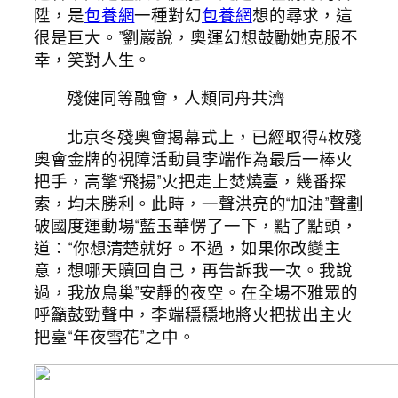
陞，是
包養網
一種對幻
包養網
想的尋求，這
很是巨大。”劉巖說，奧運幻想鼓勵她克服不
幸，笑對人生。
殘健同等融會，人類同舟共濟
北京冬殘奧會揭幕式上，已經取得4枚殘
奧會金牌的視障活動員李端作為最后一棒火
把手，高擎“飛揚”火把走上焚燒臺，幾番探
索，均未勝利。此時，一聲洪亮的“加油”聲劃
破國度運動場“藍玉華愣了一下，點了點頭，
道：“你想清楚就好。不過，如果你改變主
意，想哪天贖回自己，再告訴我一次。我說
過，我放鳥巢”安靜的夜空。在全場不雅眾的
呼籲鼓勁聲中，李端穩穩地將火把拔出主火
把臺“年夜雪花”之中。