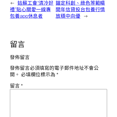
←
姑蘇工會“清冷好
錨定科創、綠色等範疇
禮”貼心關愛一線專
開年信貸投台包養行情
包養app休息者
放穩中向優
→
留言
發佈留言
發佈留言必須填寫的電子郵件地址不會公
開。
必填欄位標示為
*
留言
*