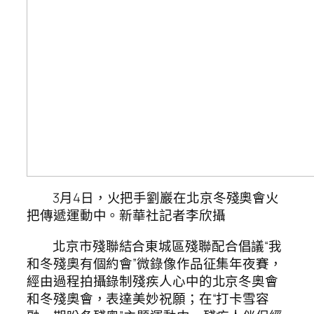
3月4日，火把手劉巖在北京冬殘奧會火
把傳遞運動中。新華社記者李欣攝
北京市殘聯結合東城區殘聯配合倡議“我
和冬殘奧有個約會”微錄像作品征集年夜賽，
經由過程拍攝錄制殘疾人心中的北京冬奧會
和冬殘奧會，表達美妙祝願；在“打卡雪容