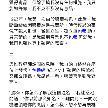
獲得毒品，但除了搶我沒有任何措施，我只
能如許做，我不克不及沒有毒品。
1993年，我第一次由於吸毒被抓。此后，我
斷斷續續因吸毒進進戒毒所，時代經過的事
況了親人離世、貧無立錐、孤立無
包養
助。
最苦楚的，是我感到音樂也不
包養
再愛我，
我再也難以登上熟習的舞臺。
三
思惟教導課課間歇息時，我自始自終坐在座
位上發愣。
包養網
“細LAM！”熟習的稱號卻
又那么遠遠。我昂首一看，張警官坐到我對
面。
“張Sir，你怎么了解我這個混名。”我迷惑地
問道。“你以前那么知名，不難問到。一向沒
機遇領略你的風度，怎么樣，想不想再展雄