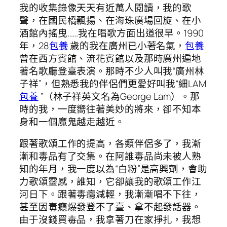
我的收集錄像天天有近萬人閱讀，我的歌
聲，在國民橋飄揚、在海珠廣場回旋、在小
酒館內搖曳……我在唱歌方面出道很早。1990
年，28
包養
歲的我在廣州已小著名氣，
包養
曾在西方賓館、流花賓館以及那時廣州遍地
著名歌廳登臺表演。那時不少人叫我“廣州林
子祥”，但熟悉我的伴侶們更愛好叫我“細LAM
包養
”（林子祥英文名為George Lam）。那
時的我，一度嚮往著美妙的將來，卻不知本
身和一個魔鬼越走越近。
跟著歌頌工作的提高，各類伴侶多了，我漸
漸和毒品有了交集。在阿誰毒品尚未被人熟
知的年月，我一度以為“白粉”是高興劑，會助
力歌頌靈感，誰知，它卻讓我的歌頌工作江
河日下。跟著毒癮減輕，我漸漸唱不下往，
甚至因毒癮爆發登不了臺、拿不起發話器。
由于沒錢買毒品，我拿著刀在家掙扎，我想