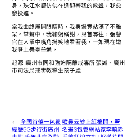
身，珠江水都仿佛在逢迎著我的歌聲，我愈
發投進。
當我曲終展開眼睛時，我身邊竟站滿了不雅
眾。掌聲中，我鞠躬稱謝，昂首尋往，張警
官在人叢中嘴角掛笑地看著我，一如現在邀
我登上舞臺普通。
起源 |廣州市同和強迫隔離戒毒所 張誠、廣州
市司法局戒毒教導生孩子處
←
全國首條一包養
噴鼻云紗上紅棉開，著
經歷5G步行街廣州
名畫S包養網站家李曉赤