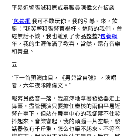
平易近警張誠和原戒毒職員陳偉文在扳談
“
包養網
我可不敢玩你，我的引導。來，飲
勝！”我笑著和張警官舉杯。這時的我們，曾
經無話不談，我也離別了毒品整整7
包養網
年，我的生涯佈滿了歡喜，當然，還有音樂
和舞臺。
五
“下一首預演曲目，《男兒當自強》，演唱
者，六年夜隊陳偉文。”
報幕員話音一落，我麻痺地拿著發話器走上
舞臺，盡管預演只要擔任審核的兩個平易近
警在臺下，但站在舞臺中心的我卻禁不住發
抖起來。音樂響起，我的頭腦一片空缺，發
話器似有千斤重，怎么也舉不起來。不等音