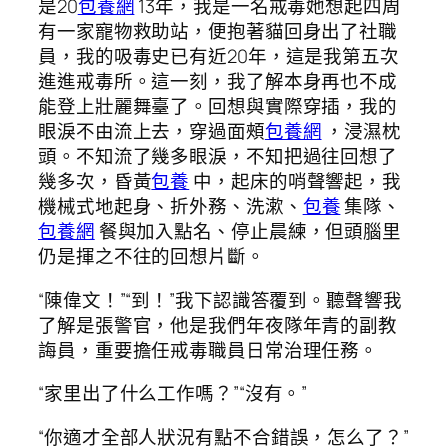
是20
包養網
13年，我是一名戒毒她想起四周
有一家寵物救助站，便抱著貓回身出了社職
員，我的吸毒史已有近20年，這是我第五次
進進戒毒所。這一刻，我了解本身再也不成
能登上壯麗舞臺了。回想與實際穿插，我的
眼淚不由流上去，穿過面頰
包養網
，浸濕枕
頭。不知流了幾多眼淚，不知把過往回想了
幾多次，昏黃
包養
中，起床的哨聲響起，我
機械式地起身、折外務、洗漱、
包養
集隊、
包養網
餐與加入點名、停止晨練，但頭腦里
仍是揮之不往的回想片斷。
“陳偉文！”“到！”我下認識答覆到。聽聲響我
了解是張警官，他是我們年夜隊年青的副教
誨員，重要擔任戒毒職員日常治理任務。
“家里出了什么工作嗎？”“沒有。”
“你適才全部人狀況有點不合錯誤，怎么了？”