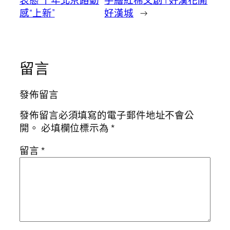
表態 千年北京路動
手繪紅棉文創 | 好漢花開
感“上新”
好漢城
→
留言
發佈留言
發佈留言必須填寫的電子郵件地址不會公
開。
必填欄位標示為
*
留言
*