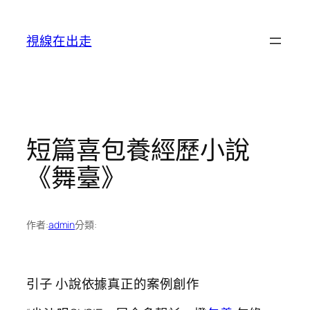
跳
至
視線在出走
主
要
內
容
短篇喜包養經歷小說
《舞臺》
作者:
admin
分類:
引子 小說依據真正的案例創作