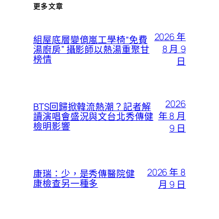
更多文章
2026 年
組屋底層變億嵐工學椅“免費
8 月 9
湯廚房” 攝影師以熱湯重聚甘
榜情
日
2026
BTS回歸掀韓流熱潮？記者解
年 8 月
讀演唱會盛況與文台北秀傳健
檢明影響
9 日
2026 年 8
康瑞：少，是秀傳醫院健
康檢查另一種多
月 9 日