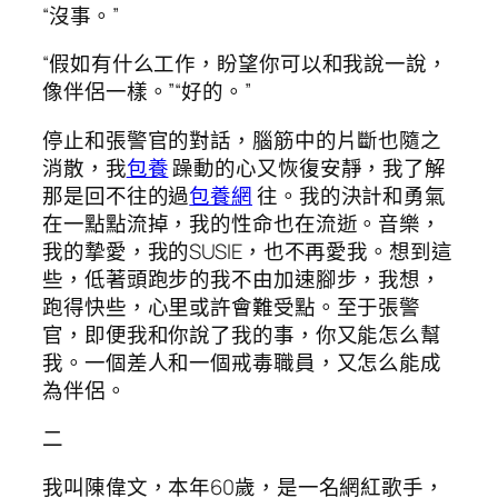
“沒事。”
“假如有什么工作，盼望你可以和我說一說，
像伴侶一樣。”“好的。”
停止和張警官的對話，腦筋中的片斷也隨之
消散，我
包養
躁動的心又恢復安靜，我了解
那是回不往的過
包養網
往。我的決計和勇氣
在一點點流掉，我的性命也在流逝。音樂，
我的摯愛，我的SUSIE，也不再愛我。想到這
些，低著頭跑步的我不由加速腳步，我想，
跑得快些，心里或許會難受點。至于張警
官，即便我和你說了我的事，你又能怎么幫
我。一個差人和一個戒毒職員，又怎么能成
為伴侶。
二
我叫陳偉文，本年60歲，是一名網紅歌手，