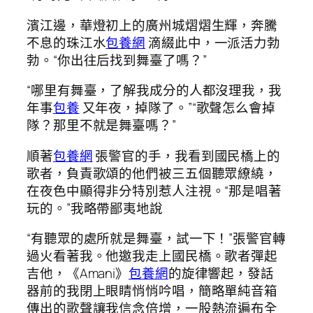
濱江邊，華燈初上的廣州城熠熠生輝，奔騰
不息的珠江水
包養網
滴綴此中，一派活力勃
勃。“你出往后找到舞臺了嗎？”
“哪里有舞臺，了解我成分的人都沒理我，我
年事
包養
又年夜，掉隊了。”“歌聲怎么會掉
隊？那里不就是舞臺嗎？”
順著
包養網
張警官的手，我看到國民橋上的
歌者，負責歌頌的他們被三五個聽眾繚繞，
在夜色中顯得非分特別惹人注視。“那是唱著
玩的。”我略帶鄙夷地說
“有聽眾的處所就是舞臺，試一下！”張警官轉
過火看著我。他邀我走上國民橋。歌者彈起
吉他，《Amani》
包養網
的旋律響起，發話
器前的我閉上眼睛悄悄吟唱，簡略單純音箱
傳出的歌聲讓我信念倍增，一股熱流遍布全