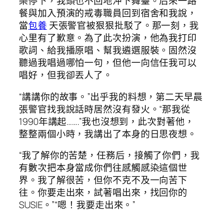
樂停下，我頭也不回地沖下舞臺。后來一路
餐與加入預演的戒毒職員回到宿舍和我說，
當
包養
天張警官被狠狠批駁了。那一刻，我
心里有了歉意。為了此次扮演，他為我打印
歌詞、給我播原唱、幫我遴選服裝。固然沒
聽過我唱過哪怕一句，但他一向信任我可以
唱好，但我卻丟人了。
“講講你的故事。”出乎我的料想，第二天早晨
張警官找我說話時居然沒有發火。“那我從
1990年講起…….”我也沒想到，此次對著他，
整整兩個小時，我講出了本身的日思夜想。
“我了解你的苦楚，任務后，接觸了你們，我
有數次把本身當成你們往感觸感染這個世
界。我了解很苦，但你不克不及一向苦下
往。你要走出來，試著唱出來，找回你的
SUSIE。”“嗯！我要走出來。”