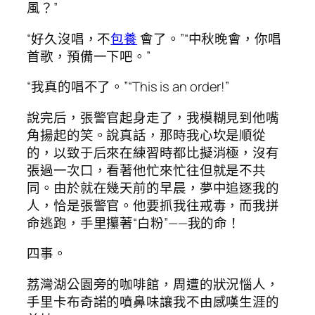
風？”
“好久沒唱，不
包養
會了。”“中秋晚會，你唱
首歌，預備一下吧。”
“我真的唱不了。”“This is an order!”
說完后，張警官起身走了，我模糊見到他嘴
角揚起的笑。說真話，那時我心坎是順從
的，以致于后來在練習時都比擬消極，沒有
張過一次口，看著他忙來忙往但就是不共
同。由於就在幾天前的早晨，夢中追逐我的
人，恰是張警官。他要抓我往戒毒，而我拼
命逃跑，手里攥著“白粉”——我的命！
四事。
荔灣湖公園旁的咖啡館，周遭的狀況惱人，
手里卡布奇諾的噴鼻味讓我不由感嘆生涯的