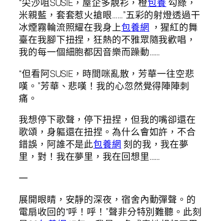
“尖沙咀SUSIE，屋企多靚衫，橙
包養
勾綠，
米親藍，套套惹火搶眼……”五彩的射燈透過干
冰煙霧輪流照耀在我身上
包養網
，猩紅的舞
臺在我腳下扭捏，狂熱的不雅眾隨我歡唱，
我的每一個細胞都因音樂而躁動……
“但看阿SUSIE，時間咪亂散，芳華一往空悲
嘆。”芳華、悲嘆！我的心忽然覺得陣陣刺
痛。
我想停下歌聲，停下扭捏，但我的嘴卻還在
歌頌，身軀還在扭捏。為什么會如許，不合
錯誤，阿誰不是此
包養網
刻的我，我在夢
里，對！我在夢里，我在回想里……
一
展開眼睛，安靜的深夜，宿舍內動彈聲。的
電扇收回的“呼！呼！”聲非分特別難聽。此刻