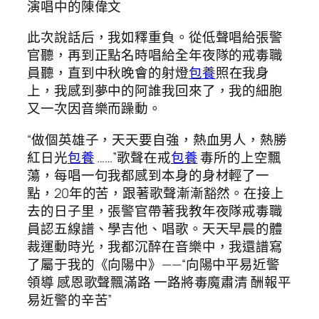
演唱中的陳偉文
此次說話后，我如釋重負。從低聲唱給張警
官聽，再到正點名時唱給全年夜隊的戒毒職
員聽，直到中秋晚會的射燈
包養
照在我身
上，我感到夢中的阿誰我回來了，我的細胞
又一次因音樂而躁動。
“做個英雄子，天天要自強，熱血男人，熱勝
紅日光
包養
……”歌聲在戒
包養
毒所的上空飄
蕩，每唱一句我都感到本身的身材輕了一
點，20年的苦，跟著歌聲漸漸豁然。在接上
去的日子里，張警官帶著我教年夜隊戒毒職
員認五線譜、學吉他、唱歌。天天早晨的體
裁運動時光，我都沉醉在音樂中，我還譜寫
了屬于我的《向陽中》——“向陽中平易近警
領導 感恩歌聲飄滿路 一路將毒魔肅清 酬報平
易近警的辛苦”