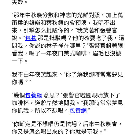
美妙。
“那年中秋晚分數和神志的光鮮對照，加上萬
雨柔的雄辯和葉秋鎖的會預演，我唱不出
來，引導怎么批駁你的。”我笑著和張警官
說。“
包養
那是批駁嗎？他的確要吃了我，還
問我，你說的林子祥在哪里？”張警官斜著眼
看我，喝了一年夜口美式咖啡，眉毛也沒皺
一下。
我不由年夜笑起來。“你了解我那時常常夢見
你嗎？”
“幾個
包養網
意思？”張警官瞪圓眼睛放下了
咖啡杯，道貌岸然地問我。“我那時常常夢見
你抓我，所以不想唱。
包養網
”
“你斷定是不想唱仍是怯場？后來中秋晚會，
你又是怎么唱出來的？你就是玩我。”