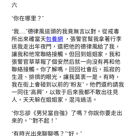
六
“你在哪里？”
“我……”德律風這頭的我竟無言以對。從戒毒
所出來確當天
包養網
，張警官幫我拿著行李
送我走出年夜門，還把他的德律風給了我，
讓我和他常聯絡接觸。但回到姐姐家，我和
張警官草草報了個安然后就一向沒有再和他
聯絡接觸。你了解嗎，回回社會后，孤寂的
生涯、排擠的眼光，讓我莫衷一是。有時，
我在街上會碰到以前的“粉友”，他們還約請我
一同往“高興”，以致于后來我都不敢出往見
人，天天躲在姐姐家，混沌過活。
“你忘卻《男兒當自強》了嗎？你說你要走出
來的。”“對不起！”
“有時光出來聊聊嗎？”“好。”