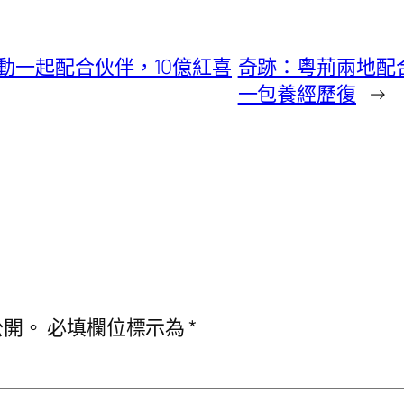
動一起配合伙伴，10億紅喜
奇跡：粵荊兩地配
一包養經歷復
→
公開。
必填欄位標示為
*