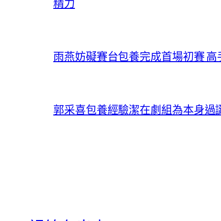
精力
雨燕妨礙賽台包養完成首場初賽 高
郭采喜包養經驗潔在劇組為本身過誕