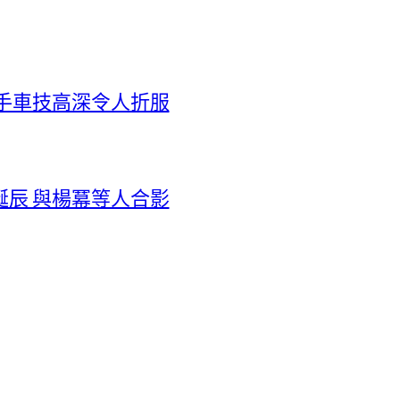
手車技高深令人折服
辰 與楊冪等人合影