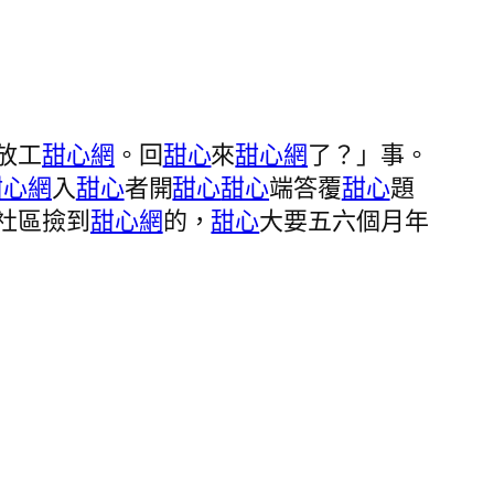
放工
甜心網
。回
甜心
來
甜心網
了？」事。
甜心網
入
甜心
者開
甜心
甜心
端答覆
甜心
題
社區撿到
甜心網
的，
甜心
大要五六個月年