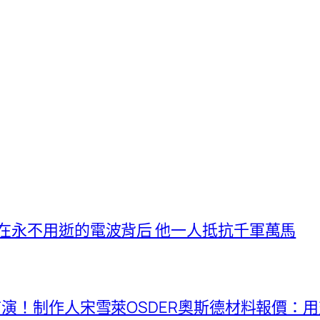
丨在永不用逝的電波背后 他一人抵抗千軍萬馬
將首演！制作人宋雪萊OSDER奧斯德材料報價：