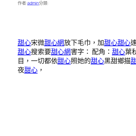
作者:
admin
分類:
甜心
宋微
甜心網
放下毛巾，加
甜心
甜心
甜心
搜索要
甜心網
害字： 配角：
甜心
葉
目，一切都依
甜心
照她的
甜心
黑甜鄉描
夜
甜心
，