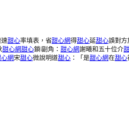
速速
甜心
率填表，省
甜心網
得
甜心
延
甜心
誤對方
秋
甜心網
甜心
鎖|副角：
甜心網
謝曦和五十位介
甜心網
宋
甜心
微說明道
甜心
：「是
甜心網
在
甜心