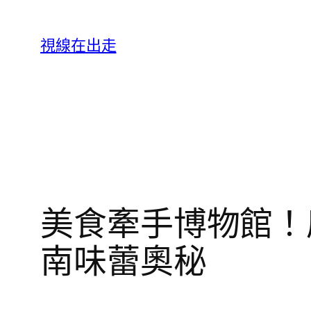
跳
至
視線在出走
主
要
內
容
美食牽手博物館！
南味蕾奧秘