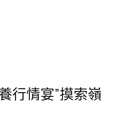
養行情宴”摸索嶺