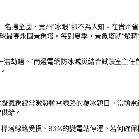
鏡）名揚全國，貴州“冰眼”卻不為人知。在貴州
全球最高永固景象塔。每到夏季，景象塔就“聚精
一浩劫題。”南邊電網防冰減災結合試驗室主任曾
。
雪凝氣象經常激發輸電線路的覆冰題目。當輸電
常供給。
力桿塔線路受損、83%的變電站停運。若何確