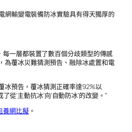
開電網輸變電裝備防冰實驗具有得天獨厚的
，每一層都裝置了數百個分歧類型的傳感
，為覆冰災難猜測預告、融除冰處置和電
覆冰預告，覆冰猜測正確率達92%以
了從‘主動抗冰’向‘自動防冰’的改變。”
包養網比擬
。