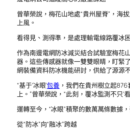
曾華榮說，梅花山地處“貴州屋脊”，海
上風。
看得見、測得準，是處理輸電線路覆冰
作為南邊電網防冰減災結合試驗室梅花山
器。這些傳感器就像一雙雙眼睛，盯緊
網裝備資料防冰機能研討，供給了源源
“基于‘冰眼’
包養
，我們在貴州樹立起87
上。”曾華榮說，“此刻，覆冰監測不只‘看得
運轉至今，“冰眼”積聚的數萬萬條數據
從“防冰”向“融冰”跨越