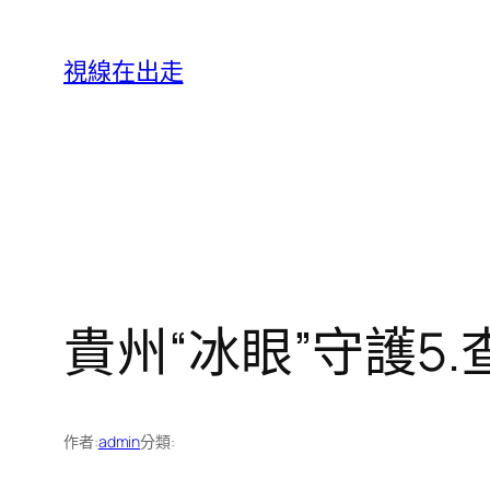
跳
至
視線在出走
主
要
內
容
貴州“冰眼”守護5
作者:
admin
分類: