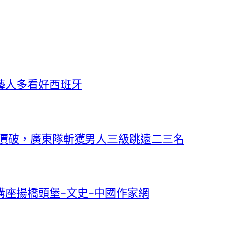
藝人多看好西班牙
報價破，廣東隊斬獲男人三級跳遠二三名
座揚橋頭堡–文史–中國作家網