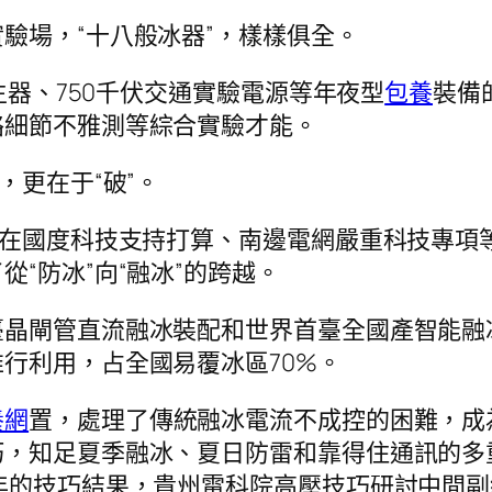
驗場，“十八般冰器”，樣樣俱全。
生器、750千伏交通實驗電源等年夜型
包養
裝備
絡細節不雅測等綜合實驗才能。
，更在于“破”。
，在國度科技支持打算、南邊電網嚴重科技專項
“防冰”向“融冰”的跨越。
臺晶閘管直流融冰裝配和世界首臺全國產智能融
行利用，占全國易覆冰區70%。
養網
置，處理了傳統融冰電流不成控的困難，成
巧，知足夏季融冰、夏日防雷和靠得住通訊的多
年的技巧結果，貴州電科院高壓技巧研討中間