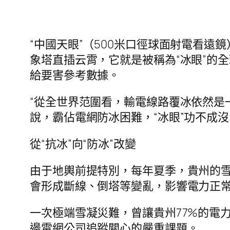
“中國天眼”（500米口徑球面射電看遠
象塔直插云霄，它就是被稱為“冰眼”的
給要害參考數據。
“從全世界范圍看，輸電線路覆冰依然是
說，霸佔電網防冰困難，“冰眼”功不成沒
從“抗冰”向“防冰”改變
由于地輿前提特別，每年夏季，貴州的
會形成斷線、倒塔等變亂，影響電力正
一次極端雪凝災難，曾讓貴州77%的電
邊電網公司追蹤關心的嚴重課題。