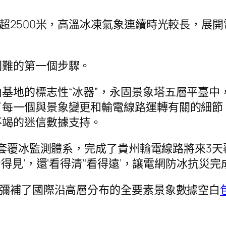
拔超2500米，高溫冰凍氣象連續時光較長，展
困難的第一個步驟。
基地的標志性“冰器”，永固景象塔五層平臺中
了每一個與景象變更和輸電線路運轉有關的細節
不竭的迷信數據支持。
6套覆冰監測體系，完成了貴州輸電線路將來3天
見’，還‘看得清’‘看得遠’，讓電網防冰抗災完成
，彌補了國際沿高層分布的全要素景象數據空白