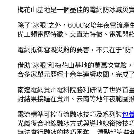
梅花山基地是一個盡佳的電網防冰減災實
除了“冰眼”之外，6000安培年夜電流產
備工頻電壓特徵、交直流特徵、電弧閃
電網抵御雪凝災難的要害，不只在于“防”
借助“冰眼”和梅花山基地的萬萬次實驗
合多家單元歷經十余年連續攻關，完成了從
南邊電網貴州電科院勝利研制了世界首
討結果接踵在貴州、云南等地年夜範圍推
電流精準可控直流融冰技巧及系列裝
包
光纖復合地線融冰方式與導地線銜接技
無法實行融冰的技巧困難……清點起這些