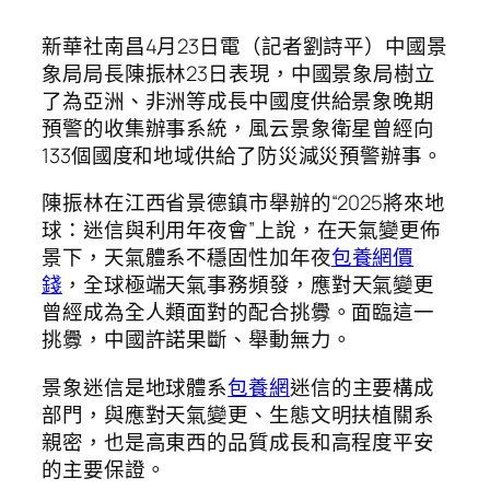
新華社南昌4月23日電（記者劉詩平）中國景
象局局長陳振林23日表現，中國景象局樹立
了為亞洲、非洲等成長中國度供給景象晚期
預警的收集辦事系統，風云景象衛星曾經向
133個國度和地域供給了防災減災預警辦事。
陳振林在江西省景德鎮市舉辦的“2025將來地
球：迷信與利用年夜會”上說，在天氣變更佈
景下，天氣體系不穩固性加年夜
包養網價
錢
，全球極端天氣事務頻發，應對天氣變更
曾經成為全人類面對的配合挑釁。面臨這一
挑釁，中國許諾果斷、舉動無力。
景象迷信是地球體系
包養網
迷信的主要構成
部門，與應對天氣變更、生態文明扶植關系
親密，也是高東西的品質成長和高程度平安
的主要保證。