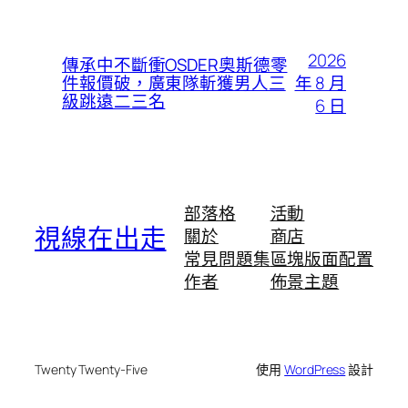
2026
傳承中不斷衝OSDER奧斯德零
年 8 月
件報價破，廣東隊斬獲男人三
級跳遠二三名
6 日
部落格
活動
視線在出走
關於
商店
常見問題集
區塊版面配置
作者
佈景主題
Twenty Twenty-Five
使用
WordPress
設計