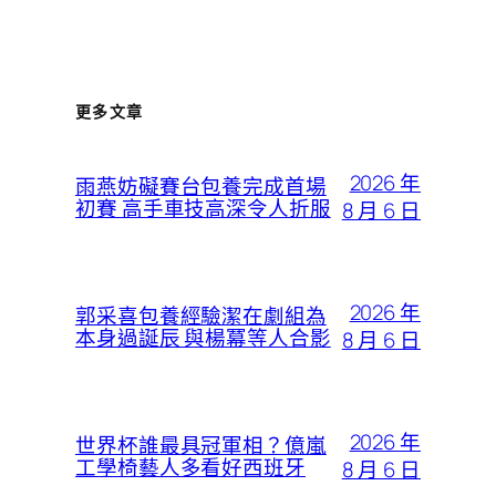
更多文章
2026 年
雨燕妨礙賽台包養完成首場
初賽 高手車技高深令人折服
8 月 6 日
2026 年
郭采喜包養經驗潔在劇組為
本身過誕辰 與楊冪等人合影
8 月 6 日
2026 年
世界杯誰最具冠軍相？億嵐
工學椅藝人多看好西班牙
8 月 6 日