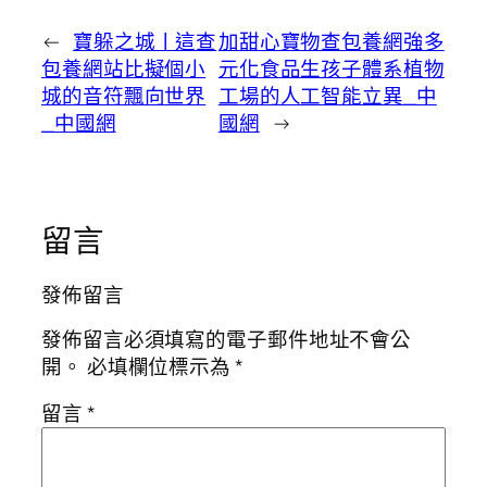
←
寶躲之城丨這查
加甜心寶物查包養網強多
包養網站比擬個小
元化食品生孩子體系植物
城的音符飄向世界
工場的人工智能立異_中
_中國網
國網
→
留言
發佈留言
發佈留言必須填寫的電子郵件地址不會公
開。
必填欄位標示為
*
留言
*