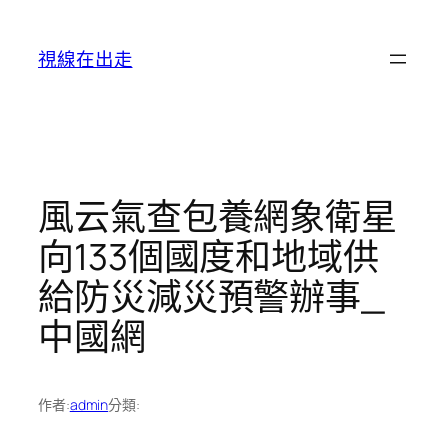
跳
至
視線在出走
主
要
內
容
風云氣查包養網象衛星
向133個國度和地域供
給防災減災預警辦事_
中國網
作者:
admin
分類: