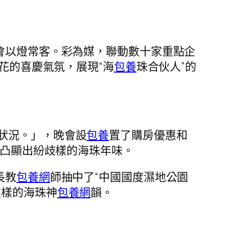
會以燈常客。彩為媒，聯動數十家重點企
花的喜慶氣氛，展現“海
包養
珠合伙人”的
狀況。」，晚會設
包養
置了購房優惠和
凸顯出紛歧樣的海珠年味。
長教
包養網
師抽中了“中國國度濕地公園
歧樣的海珠神
包養網
韻。