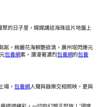
團聚的日子里，娓娓講述海珠這片地盤上
粼粼，絢麗花海鮮艷欲滴，廣州塔閃爍元
元
包養網
素，瀰漫著濃烈
包養網
的
包養
上場，
包養網
人聲與器樂交相照映，更與
舉措諳練彩，一切的幻想正怒放！”國度