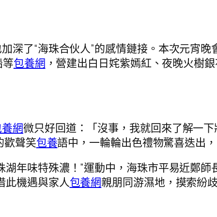
加深了“海珠合伙人”的感情鏈接。本次元宵晚
船等
包養網
，營建出白日姹紫嫣紅、夜晚火樹銀
包養網
微只好回道：「沒事，我就回來了解一下
的歡聲笑
包養
語中，一輪輪出色禮物驚喜迭出，
珠湖年味特殊濃！”運動中，海珠市平易近鄭師
借此機遇與家人
包養網
親朋同游濕地，摸索紛