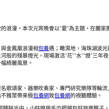
的浪漫。本次元宵晚會以“愛”為主題，在闔家
，與金鳳凰浪漫相
包養
遇；瞰濕地，海珠湖波光
般的殘暴燈光，現場激活“花”“水”“燈”三年夜
一幅綺麗風景。
著名歌頌家、器樂吹奏家、專門研究樂隊等輪流
給不雅眾帶來極
包養網
致
包養網
的視聽體驗。
都精餘光中，小姑娘用毛巾把貓包好放進籠子，