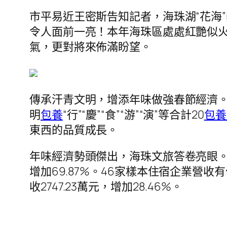
市平易近王密斯告知記者，海珠湖“花海
令人面前一亮！本年海珠區處處紅艷似
氣，更對將來佈滿盼望。
傳承汗青文明，增添年味做強春節經濟。
明
包養
“行”“慶”“食”“游”“演”等合計20
包養
東西的品質成長。
年味經濟勢頭傑出，海珠文旅答卷亮眼。
增加69.87%。46家樣本住宿企業營收
收2747.23萬元，增加28.46%。