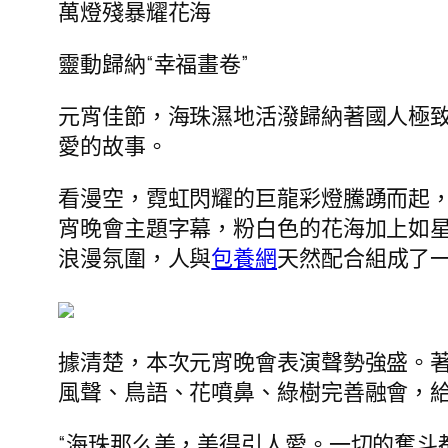
萬燈殘暴耀花海
靈動歸納“幸福畫卷”
元宵佳節，海珠濕地活潑歸納著國人極致
愛的故事。
看漫空，霓虹閃耀的巨龍彩燈騰踴而起
宵晚會主題字幕，粉白色的花海加上如星河
浪漫氛圍，人與
包養網
天然配合組成了
據清楚，本次元宵晚會表演聲勢強盛。
風聲、鳥語、花噴鼻、綠樹完善融會，
“海珠那么美，美得引人愛。一切的奮斗