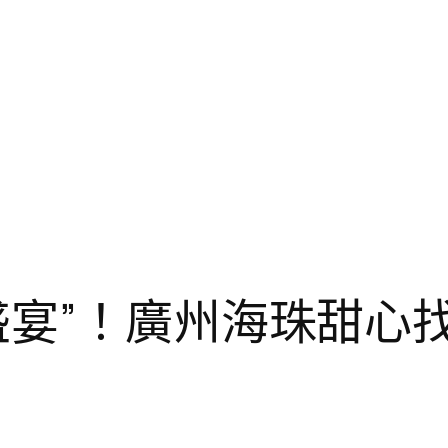
盛宴”！廣州海珠甜心