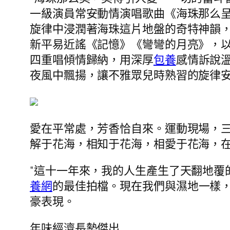
一級演員常安動情演唱歌曲《海珠那么
旋律中浸潤著海珠這片地盤的奇特神韻
新平易近謠《記憶》《彎彎的月亮》，
四重唱傾情歸納，用深厚
包養
感情訴說
夜風中飄揚，讓不雅眾兒時熟習的旋律
愛在平常處，芳香恰自來。運動現場，
解于花海，相知于花海，相愛于花海，
“這十一年來，我的人生產生了天翻地覆
養網
的最佳拍檔。現在我們與濕地一樣
豪表現。
年味經濟長勢傑出