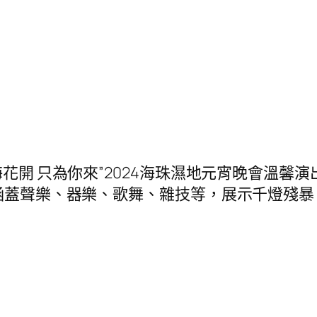
海花開 只為你來”2024海珠濕地元宵晚會溫馨
，涵蓋聲樂、器樂、歌舞、雜技等，展示千燈殘