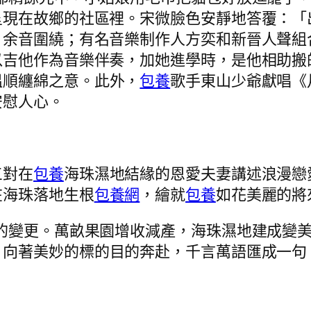
呈現在故鄉的社區裡。宋微臉色安靜地答覆：「
，余音圍繞；有名音樂制作人方奕和新晉人聲組
以吉他作為音樂伴奏，加她進學時，是他相助搬
溫順纏綿之意。此外，
包養
歌手東山少爺獻唱《
安慰人心。
三對在
包養
海珠濕地結緣的恩愛夫妻講述浪漫戀
在海珠落地生根
包養網
，繪就
包養
如花美麗的將
的變更。萬畝果園增收減產，海珠濕地建成變
，向著美妙的標的目的奔赴，千言萬語匯成一句