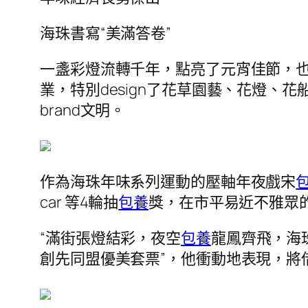
海珠書寫“美滿答卷”
一盞彩燈流轉千年，點亮了元宵佳節，也
業，特別design了花草園藝、花燈、花
brand文明。
作為海珠年味系列運動的壓軸年夜戲宋
car 等4輪抽
包養
獎，在市平易近不雅眾
“滿街張燈結彩，夜空
包養
龍鳳齊飛，海
創先同盟優美套票”，他衝動地表現，將