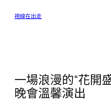
跳
至
視線在出走
主
要
內
容
一場浪漫的“花開
晚會溫馨演出