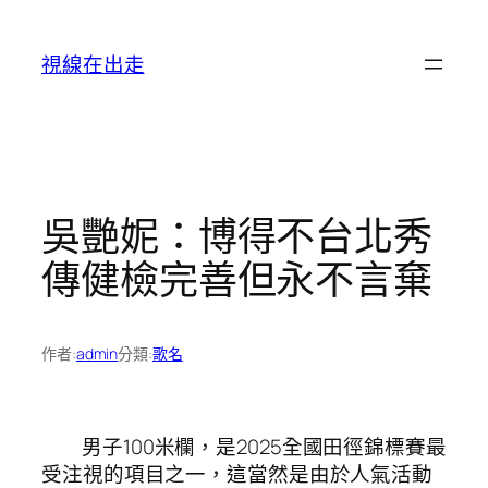
跳
至
視線在出走
主
要
內
容
吳艷妮：博得不台北秀
傳健檢完善但永不言棄
作者:
admin
分類:
歌名
男子100米欄，是2025全國田徑錦標賽最
受注視的項目之一，這當然是由於人氣活動