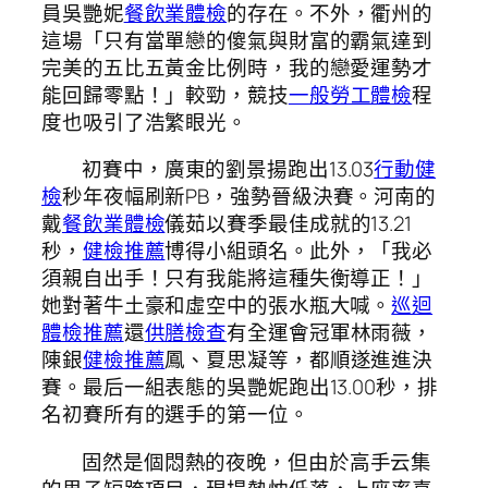
員吳艷妮
餐飲業體檢
的存在。不外，衢州的
這場「只有當單戀的傻氣與財富的霸氣達到
完美的五比五黃金比例時，我的戀愛運勢才
能回歸零點！」較勁，競技
一般勞工體檢
程
度也吸引了浩繁眼光。
初賽中，廣東的劉景揚跑出13.03
行動健
檢
秒年夜幅刷新PB，強勢晉級決賽。河南的
戴
餐飲業體檢
儀茹以賽季最佳成就的13.21
秒，
健檢推薦
博得小組頭名。此外，「我必
須親自出手！只有我能將這種失衡導正！」
她對著牛土豪和虛空中的張水瓶大喊。
巡迴
體檢推薦
還
供膳檢查
有全運會冠軍林雨薇，
陳銀
健檢推薦
鳳、夏思凝等，都順遂進進決
賽。最后一組表態的吳艷妮跑出13.00秒，排
名初賽所有的選手的第一位。
固然是個悶熱的夜晚，但由於高手云集