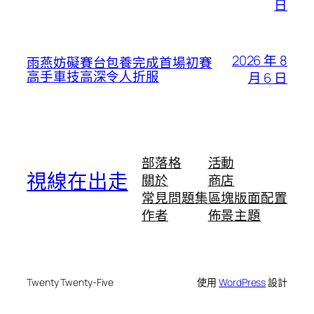
日
2026 年 8
雨燕妨礙賽台包養完成首場初賽
高手車技高深令人折服
月 6 日
部落格
活動
視線在出走
關於
商店
常見問題集
區塊版面配置
作者
佈景主題
Twenty Twenty-Five
使用
WordPress
設計