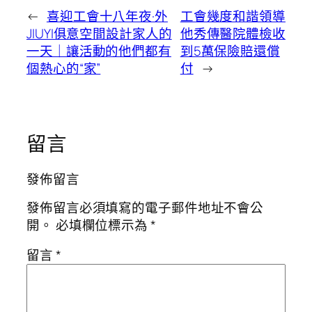
←
喜迎工會十八年夜·外
工會幾度和諧領導
JIUYI俱意空間設計家人的
他秀傳醫院體檢收
一天｜讓活動的他們都有
到5萬保險賠還償
個熱心的“家”
付
→
留言
發佈留言
發佈留言必須填寫的電子郵件地址不會公
開。
必填欄位標示為
*
留言
*