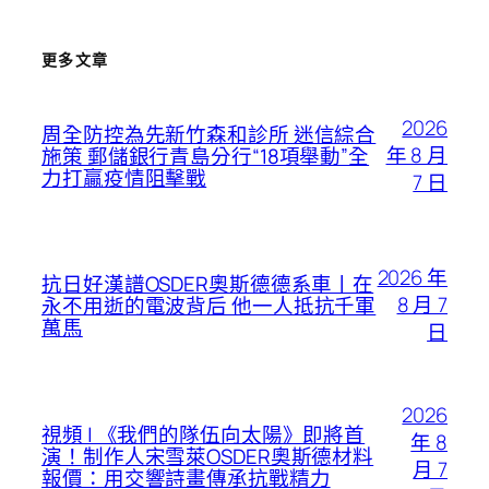
更多文章
2026
周全防控為先新竹森和診所 迷信綜合
年 8 月
施策 郵儲銀行青島分行“18項舉動”全
力打贏疫情阻擊戰
7 日
2026 年
抗日好漢譜OSDER奧斯德德系車丨在
8 月 7
永不用逝的電波背后 他一人抵抗千軍
萬馬
日
2026
視頻 | 《我們的隊伍向太陽》即將首
年 8
演！制作人宋雪萊OSDER奧斯德材料
月 7
報價：用交響詩畫傳承抗戰精力