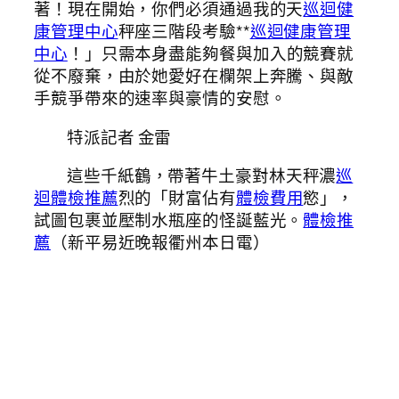
著！現在開始，你們必須通過我的天
巡迴健
康管理中心
秤座三階段考驗**
巡迴健康管理
中心
！」只需本身盡能夠餐與加入的競賽就
從不廢棄，由於她愛好在欄架上奔騰、與敵
手競爭帶來的速率與豪情的安慰。
特派記者 金雷
這些千紙鶴，帶著牛土豪對林天秤濃
巡
迴體檢推薦
烈的「財富佔有
體檢費用
慾」，
試圖包裹並壓制水瓶座的怪誕藍光。
體檢推
薦
（新平易近晚報衢州本日電）