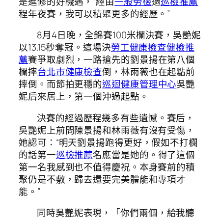
是進修的好機遇，“經由
一般勞檢
過
巡檢推薦
程年夜賽，我可以積聚更多的經歷。”
8月4日晚，全錦賽100米欄決賽，吳艷妮
以13.15秒奪冠。這場決
勞工健康檢查
健檢推
薦
賽爭取劇烈，一路搶先的劉景揚在第八個
欄摔
台北巿健康檢查
倒，林雨薇也在起點前
摔倒。而節拍更穩的
巡迴健康管理中心
吳艷
妮后來居上，第一個沖過起點。
決賽的經過歷程幾多有些遺憾。賽后，
吳艷妮上前問陳景揚和林雨薇有沒有受傷，
她認可：“明天劉景揚跑得更好，假如不打欄
的話第一
巡檢推薦
名應當是她的。得了這個
第一名我感到也不值得慶祝。本身賽前的積
聚仍是不敷，歸去還要完美體能和專項才
能。”
同時吳艷妮表現，「你們兩個，給我聽