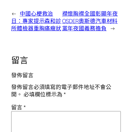
←
中國心梗救治
襟懷胸襟全國彰顯年夜
日：專家提示森和診
OSDER奧斯德汽車材料
所體檢器重胸痛癥狀
黨年夜國義務擔負
→
留言
發佈留言
發佈留言必須填寫的電子郵件地址不會公
開。
必填欄位標示為
*
留言
*