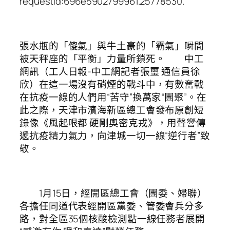
requestId:696e5902799961.25778530.
張水瓶的「傻氣」與牛土豪的「霸氣」瞬間
被天秤座的「平衡」力量所鎖死。 中工
網訊（工人日報-中工網記者張璽 通信員徐
欣）在這一場沒有硝煙的戰斗中，有數奮戰
在抗疫一線的人們用“苦守”換萬家“團聚”。在
此之際，天津市濱海新區總工會發布原創短
錄像《風起哏都 硬剛奧密克戎》，用聲響傳
遞抗疫精力氣力，向津城一切一線“逆行者”致
敬。
1月15日，經開區總工會（團委、婦聯）
各擔任同道代表經開區黨委、管委會兵分多
路，對全區35個核酸檢測點一線任務者展開