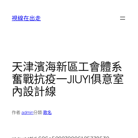
跳
至
視線在出走
主
要
內
容
天津濱海新區工會體系
奮戰抗疫一JIUYI俱意室
內設計線
作者:
admin
分類:
歌名