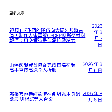
更多文章
2026
視頻 | 《我們的隊伍向太陽》即將首
年 8
演！制作人宋雪萊OSDER奧斯德材料
月 7
報價：用交響詩畫傳承抗戰精力
日
2026 年 8
雨燕妨礙賽台包養完成首場初賽
高手車技高深令人折服
月 6 日
2026 年 8
郭采喜包養經驗潔在劇組為本身過
誕辰 與楊冪等人合影
月 6 日