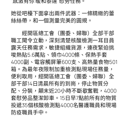
“感激有你 暖和泰達”慰勞任務。
她從吧檯下面拿出兩件武器：一條精緻的蕾
絲絲帶，和一個測量完美的圓規。
經開區總工會（團委、婦聯）全部干部
職工聞令立動，深刻清楚核酸檢測一耳目員
露天任務需求，敏捷組織貨源，連夜緊迫挑
唆熱貼5.6萬貼、領巾4000條、保熱手套
4000副、電容觸屏筆600支、高熱量食物501
箱。為最年夜限制加重檢測點現場任務量，
便利取用，經開區總工會（團委、婦聯）全
部干部14日清晨所有的到崗，停止物質分
配、分裝，顛末近20小時不斷歇奮戰，4000
套慰勞品整潔卸車。15日早7點前所有的物質
投遞35個核酸檢測點4000名醫護職員和現場
防疫職員手中。