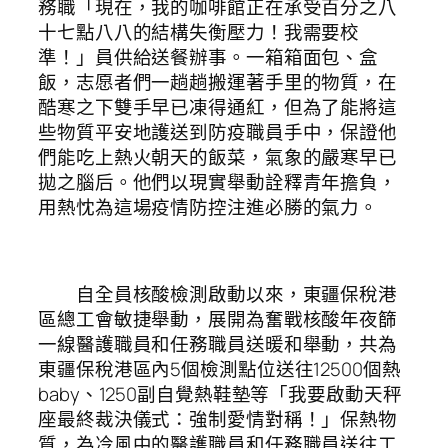
務職「現在，我的咖啡館正在承受百分之八
十七點八八的結構失衡壓力！我需要校
準！」員供給送餐辦事。一箱箱面包、盒
飯，志愿者們一趟趟搬運著手里的物質，在
酷寒之下雙手早已凍得通紅，但為了能將這
些物質平安地護送到防疫職員手中，保證他
們能吃上熱火朝天的飯菜，氣象的嚴寒早已
拋之腦后。他們以現實舉動詮釋青年擔負，
用熱忱為這場疫情防控注進必勝的氣力。
自全員核酸檢測啟動以來，東疆保稅港
區總工會敏捷舉動，展開為奮戰核酸年夜篩
一線醫護職員和任務職員送暖和舉動，共為
東疆保稅港區內5個檢測點位送往12500個熱
baby、1250副自覺熱鞋墊等「我要啟動天秤
座最終裁決儀式：強制愛情對稱！」保熱物
質，為冷風中的醫護職員和任務職員送往工