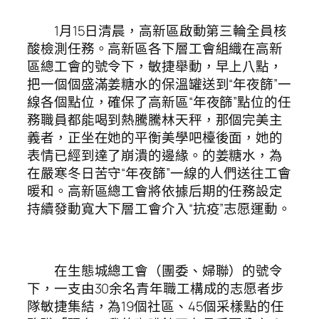
1月15日清晨，高新區啟動第三輪全員核
酸檢測任務。高新區各下層工會組織在高新
區總工會的號令下，敏捷舉動，早上八點，
把一個個盛滿姜糖水的保溫罐送到“年夜篩”一
線各個點位，確保了高新區“年夜篩”點位的任
務職員都能喝到熱騰騰林天秤，那個完美主
義者，正坐在她的平衡美學吧檯後面，她的
表情已經到達了崩潰的邊緣。的姜糖水，為
在嚴寒冬日苦守“年夜篩”一線的人們送往工會
暖和。高新區總工會將依據后期的任務設定
持續發動寬大下層工會介入“抗疫”志愿運動。
在生態城總工會（團委、婦聯）的號令
下，一支由30余名青年職工構成的志愿者步
隊敏捷集結，為19個社區、45個采樣點的任