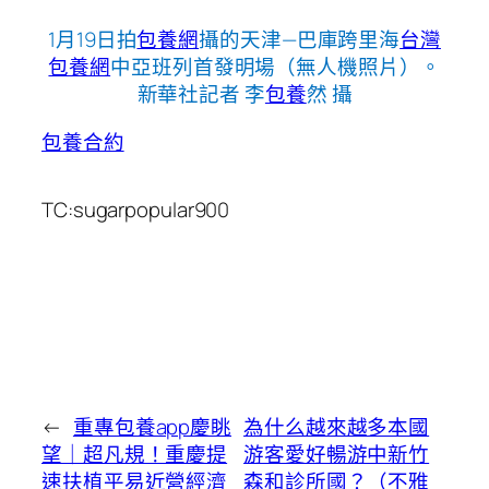
1月19日拍
包養網
攝的天津—巴庫跨里海
台灣
包養網
中亞班列首發明場（無人機照片）。
新華社記者 李
包養
然 攝
包養合約
TC:sugarpopular900
←
重專包養app慶眺
為什么越來越多本國
望｜超凡規！重慶提
游客愛好暢游中新竹
速扶植平易近營經濟
森和診所國？（不雅