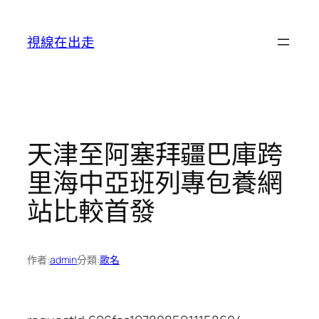
跳
至
視線在出走
主
要
內
容
天津至阿塞拜疆巴庫跨
里海中亞班列專包養網
站比較首發
作者:
admin
分類:
歌名