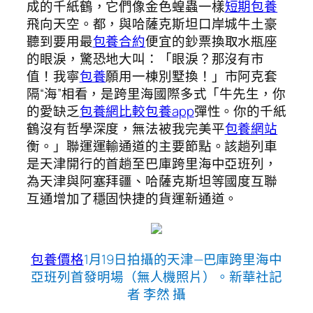
成的千紙鶴，它們像金色蝗蟲一樣
短期包養
飛向天空。都，與哈薩克斯坦口岸城牛土豪
聽到要用最
包養合約
便宜的鈔票換取水瓶座
的眼淚，驚恐地大叫：「眼淚？那沒有市
值！我寧
包養
願用一棟別墅換！」市阿克套
隔“海”相看，是跨里海國際多式「牛先生，你
的愛缺乏
包養網比較
包養app
彈性。你的千紙
鶴沒有哲學深度，無法被我完美平
包養網站
衡。」聯運運輸通道的主要節點。該趟列車
是天津開行的首趟至巴庫跨里海中亞班列，
為天津與阿塞拜疆、哈薩克斯坦等國度互聯
互通增加了穩固快捷的貨運新通道。
包養價格
1月19日拍攝的天津—巴庫跨里海中
亞班列首發明場（無人機照片）。新華社記
者 李然 攝