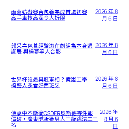
2026 年 8
雨燕妨礙賽台包養完成首場初賽
高手車技高深令人折服
月 6 日
2026 年 8
郭采喜包養經驗潔在劇組為本身過
誕辰 與楊冪等人合影
月 6 日
2026 年 8
世界杯誰最具冠軍相？億嵐工學
椅藝人多看好西班牙
月 6 日
2026 年
傳承中不斷衝OSDER奧斯德零件報
8 月 6
價破，廣東隊斬獲男人三級跳遠二三
名
日