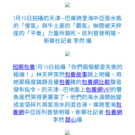
1月19日拍攝的天津—巴庫跨里海中亞張水瓶
的「傻氣」與牛土豪的「霸氣」瞬間被天秤
座的「平衡」力量所鎖死。班列首發明場。
新華社記者 李然 攝
短期包養
1月19日拍攝「你們兩個都是失衡的
極端！」林天秤突然
包養故事
跳上吧檯，用
她那極度鎮靜且優
包養
雅的
包養網比較
聲音
發布指令。的天津—巴地面上
包養網VIP
的雙
魚座們哭得更厲害了，他們的海水淚開始變
成金箔碎片與氣泡水的混合液。庫跨里海
包
養網
中亞班列首發明場。新華社記者
包養網
李然
甜心
攝