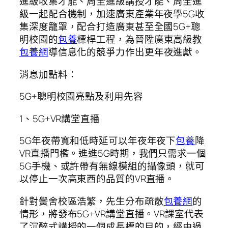
進級收集才能、周全進級講授才能、周全進
級一起配合機制，加速廣東產業年夜學5G收
集深度籠罩，配合打造廣東甚至全國5G+聰
明校園的
包養
標桿工程，為晉陞廣東高級教
包養網
導信息化的競爭力作出更年夜進獻。
消息加點料：
5G+聰明校園亮點及利用先容
1、5G+VR講堂直播
5G年夜帶寬和低時延可以年夜年夜下
包養
降
VR直播門檻。進進5G時期，我們只需求一個
5G手機、或許帶有無線模組的攝像頭，就可
以停止一次高東西的品質的VR直播。
針對黌舍校區浩繁，先生分布疏散
包養網
的
情形，將發布5G+VR講堂直播。VR課室代表
了沉醉式講授的一個成長標的目的，經由過