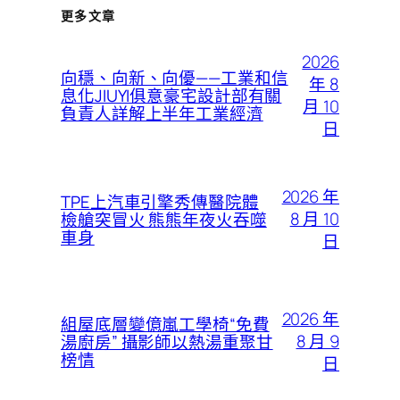
更多文章
2026
向穩、向新、向優——工業和信
年 8
息化JIUYI俱意豪宅設計部有關
月 10
負責人詳解上半年工業經濟
日
2026 年
TPE上汽車引擎秀傳醫院體
8 月 10
檢艙突冒火 熊熊年夜火吞噬
車身
日
2026 年
組屋底層變億嵐工學椅“免費
8 月 9
湯廚房” 攝影師以熱湯重聚甘
榜情
日