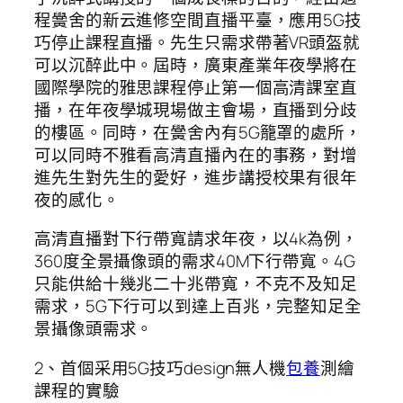
程黌舍的新云進修空間直播平臺，應用5G技
巧停止課程直播。先生只需求帶著VR頭盔就
可以沉醉此中。屆時，廣東產業年夜學將在
國際學院的雅思課程停止第一個高清課室直
播，在年夜學城現場做主會場，直播到分歧
的樓區。同時，在黌舍內有5G籠罩的處所，
可以同時不雅看高清直播內在的事務，對增
進先生對先生的愛好，進步講授校果有很年
夜的感化。
高清直播對下行帶寬請求年夜，以4k為例，
360度全景攝像頭的需求40M下行帶寬。4G
只能供給十幾兆二十兆帶寬，不克不及知足
需求，5G下行可以到達上百兆，完整知足全
景攝像頭需求。
2、首個采用5G技巧design無人機
包養
測繪
課程的實驗