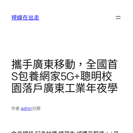
跳
至
視線在出走
主
要
內
容
攜手廣東移動，全國首
S包養網家5G+聰明校
園落戶廣東工業年夜學
作者:
admin
分類: