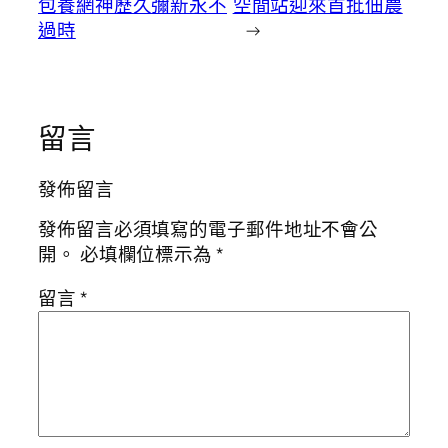
包養網神歷久彌新永不
空間站迎來首批佃農
過時
→
留言
發佈留言
發佈留言必須填寫的電子郵件地址不會公
開。
必填欄位標示為
*
留言
*