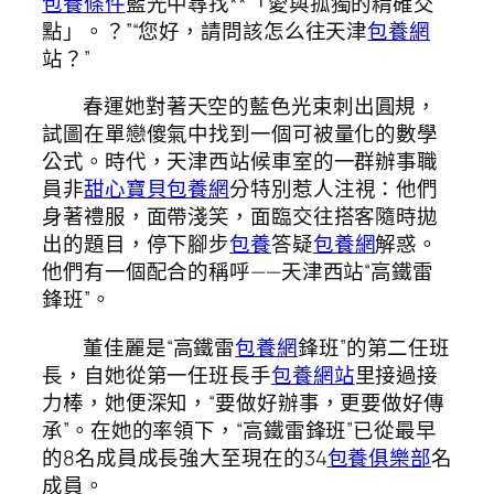
包養條件
藍光中尋找**「愛與孤獨的精確交
點」。？”“您好，請問該怎么往天津
包養網
站？”
春運她對著天空的藍色光束刺出圓規，
試圖在單戀傻氣中找到一個可被量化的數學
公式。時代，天津西站候車室的一群辦事職
員非
甜心寶貝包養網
分特別惹人注視：他們
身著禮服，面帶淺笑，面臨交往搭客隨時拋
出的題目，停下腳步
包養
答疑
包養網
解惑。
他們有一個配合的稱呼——天津西站“高鐵雷
鋒班”。
董佳麗是“高鐵雷
包養網
鋒班”的第二任班
長，自她從第一任班長手
包養網站
里接過接
力棒，她便深知，“要做好辦事，更要做好傳
承”。在她的率領下，“高鐵雷鋒班”已從最早
的8名成員成長強大至現在的34
包養俱樂部
名
成員。