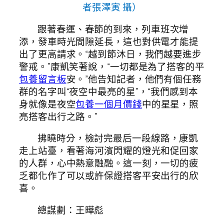
者張澤寅 攝）
跟著春運、春節的到來，列車班次增
添，發車時光間隙延長，這也對供電才能提
出了更高請求。“越到節沐日，我們越要進步
警戒。”康凱笑著說，“一切都是為了搭客的平
包養留言板
安。”他告知記者，他們有個任務
群的名字叫“夜空中最亮的星”，“我們感到本
身就像是夜空
包養一個月價錢
中的星星，照
亮搭客出行之路。”
拂曉時分，檢討完最后一段線路，康凱
走上站臺，看著海河濱閃耀的燈光和促回家
的人群，心中熱意融融。這一刻，一切的疲
乏都化作了可以或許保證搭客平安出行的欣
喜。
總謀劃：王曄彪