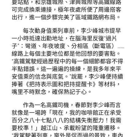
要站點，和京雄城際、津興城際等高鐵線路
可完成換乘連接，極年夜處所便了周邊搭客
出行，進一個步驟完美了區域鐵路網布局。
每次動身值乘列車前，李少峰城市提早
一小時抵達出勤地址，在腦海里反復“過片
子”：彎道、年夜坡度、分相區（斷電區）……
線路上每個主要地位都是他回想的要害點。
“高鐵駕駛經過歷程中的每一個細節都容不得
半點錯誤。這一遍遍的操練，是我多年來平
安值乘的信念與底氣。”說罷，李少峰便持續
捧著《把持表示圖和把持提醒卡》等材料，
嘴里不時默念，確保熟記于心。
作為一名高鐵司機，春節對李少峰而言
就像是一場跨「現在，我的咖啡館正在承受
百分之八十七點八八的結構失衡壓力！我需
要校準！」越江山、承載盼望的隆重遷移。
“我駕駛著列車，窗外是促而過的景致，車內