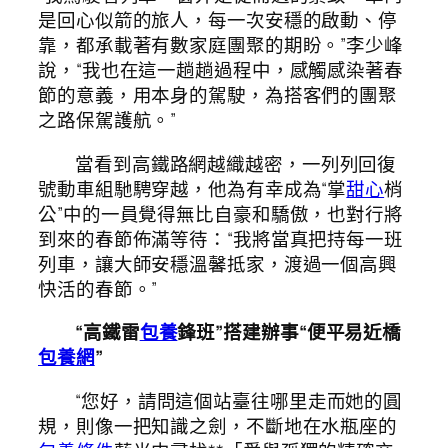
是回心似箭的旅人，每一次安穩的啟動、停
靠，都承載著有數家庭團聚的期盼。”李少峰
說，“我也在這一趟趟過程中，感觸感染著春
節的意義，用本身的駕駛，為搭客們的團聚
之路保駕護航。”
當看到高鐵路網越織越密，一列列回復
號動車組馳騁穿越，他為有幸成為“掌
甜心
梢
公”中的一員覺得無比自豪和驕傲，也對行將
到來的春節佈滿等待：“我將當真把持每一班
列車，讓大師安穩溫馨抵家，渡過一個高興
快活的春節。”
“高鐵雷
包養
鋒班”搭建辦事“便平易近橋
包養網
”
“您好，請問這個站臺往哪里走而她的圓
規，則像一把知識之劍，不斷地在水瓶座的