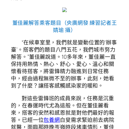
董佳麗解答乘客題目（央廣網發 練習記者王
婧瑜 攝）
“在候車室里，我們就是變動位置的‘辦事
臺’。搭客們的題目八門五花，我們城市努力
解答。”董佳麗說道。10多年來，董佳麗一直
保持用熱情、熱心、舒心、愛心、溫心和關
懷看待搭客，將雷鋒精力融進到日常任務
中，經由過程無微不至的辦事，此刻，她看
到了什麼？讓搭客感觸感染家的暖和。
對這些雷鋒班的成員來說，任務是沉重
的，在春運時代尤為這般。但在董佳麗看
來，搭客的安然和感恩就是對他們最好的報
答。已經一位
包養網
白叟需求緊迫前去病院
就醫，面臨那時晚岑嶺時段堵車情形，董佳