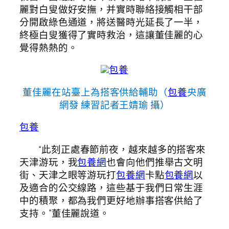
麗對白叟做好安撫，并實時聯絡接觸相干部
分開啟綠色通道，將送醫時光延長了一半，
終極白叟獲得了實時救治，這讓董佳麗的心
覺得熱熱的。
包養
董佳麗在站臺上為搭客供給輔助（
包養
央廣
網發 練習記者王婧瑜 攝）
包養
“此刻正處春節前夜，越來越多的搭客來
天津游玩，我
包養網
也會向他們推舉古文明
街、天津之眼等游玩打
包養網
卡點
包養網
以
及適合的公交線路，這些基于我們日常生涯
中的積聚，都為我們更好地辦事搭客供給了
支持。”董佳麗說道。