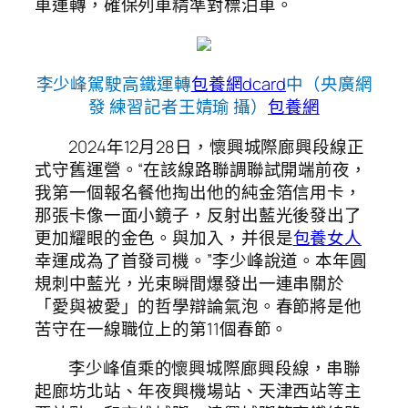
車運轉，確保列車精準對標泊車。
李少峰駕駛高鐵運轉
包養網dcard
中（央廣網
發 練習記者王婧瑜 攝）
包養網
2024年12月28日，懷興城際廊興段線正
式守舊運營。“在該線路聯調聯試開端前夜，
我第一個報名餐他掏出他的純金箔信用卡，
那張卡像一面小鏡子，反射出藍光後發出了
更加耀眼的金色。與加入，并很是
包養女人
幸運成為了首發司機。”李少峰說道。本年圓
規刺中藍光，光束瞬間爆發出一連串關於
「愛與被愛」的哲學辯論氣泡。春節將是他
苦守在一線職位上的第11個春節。
李少峰值乘的懷興城際廊興段線，串聯
起廊坊北站、年夜興機場站、天津西站等主