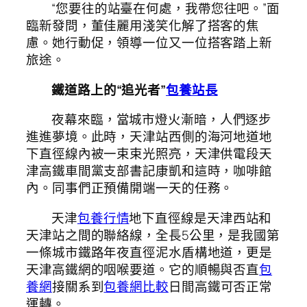
“您要往的站臺在何處，我帶您往吧。”面
臨新發問，董佳麗用淺笑化解了搭客的焦
慮。她行動促，領導一位又一位搭客踏上新
旅途。
鐵道路上的“追光者”
包養站長
夜幕來臨，當城市燈火漸暗，人們逐步
進進夢境。此時，天津站西側的海河地道地
下直徑線內被一束束光照亮，天津供電段天
津高鐵車間黨支部書記康凱和這時，咖啡館
內。同事們正預備開端一天的任務。
天津
包養行情
地下直徑線是天津西站和
天津站之間的聯絡線，全長5公里，是我國第
一條城市鐵路年夜直徑泥水盾構地道，更是
天津高鐵網的咽喉要道。它的順暢與否直
包
養網
接關系到
包養網比較
日間高鐵可否正常
運轉。