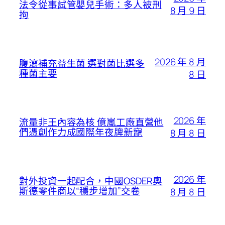
法令從事試管嬰兒手術：多人被刑
8 月 9 日
拘
2026 年 8 月
腹瀉補充益生菌 選對菌比選多
種菌主要
8 日
2026 年
流量非王內容為核 億嵐工廠直營他
們憑創作力成國際年夜牌新寵
8 月 8 日
2026 年
對外投資一起配合，中國OSDER奧
斯德零件商以“穩步增加”交卷
8 月 8 日