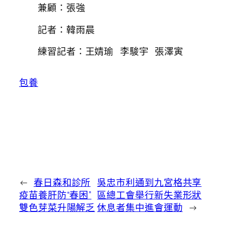
兼顧：張強
記者：韓雨晨
練習記者：王婧瑜 李駿宇 張澤寅
包養
←
春日森和診所
吳忠市利通到九宮格共享
疫苗養肝防“春困”
區總工會舉行新失業形狀
雙色芽菜升陽解乏
休息者集中進會運動
→