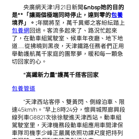
央廣網天津1月21日新聞
&nbsp她的目的
是**「讓兩個極端同時停止，達到零的
包養
境界」。;
年關將至，萬千異鄉之客紛紜踏上
包養網
回途。客流多起來了、路況忙起來
了，在動車組駕駛室、候車年夜廳、地下地
道……從拂曉到黑夜，天津鐵路任務者們正用
舉動護航萬千家庭的團聚夢，暖和每一顆急
切回家的心。
“高鐵新力量”護萬千搭客回家
包養管道
“天津西站客停、雙黃閃、側線泊車、限
速45km/h。”早上8時24分，懷興城際廊興段
線列車G8821次徐徐駛進天津西站。動車組
駕駛室里，天津機務段動車組應用車間津保
車隊司機李少峰正嚴厲依照功課尺度把持列