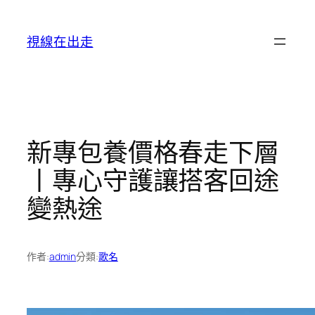
跳
至
視線在出走
主
要
內
容
新專包養價格春走下層
丨專心守護讓搭客回途
變熱途
作者:
admin
分類:
歌名