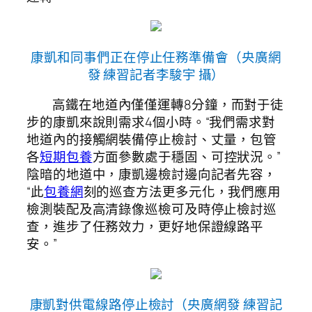
康凱和同事們正在停止任務準備會（央廣網
發 練習記者李駿宇 攝）
高鐵在地道內僅僅運轉8分鐘，而對于徒
步的康凱來說則需求4個小時。“我們需求對
地道內的接觸網裝備停止檢討、丈量，包管
各
短期包養
方面參數處于穩固、可控狀況。”
陰暗的地道中，康凱邊檢討邊向記者先容，
“此
包養網
刻的巡查方法更多元化，我們應用
檢測裝配及高清錄像巡檢可及時停止檢討巡
查，進步了任務效力，更好地保證線路平
安。”
康凱對供電線路停止檢討（央廣網發 練習記