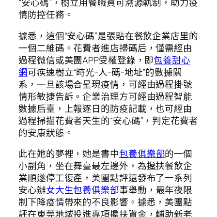
“安心碼”，樹立用餐職員可溯源軌制，助力疫
情防控任務。
據悉，這個“安心碼”是張貼在餐飲企業店里的
一個二維碼。花費者進店掃碼后，僅需經由
過程微信或美團APP受權登錄，即
包養甜心
網
可疾速樹立“時光-人-碼-地址”的數據關
系，一旦該場合呈現疫情，可經由過程掛號
情形敏捷告訴。企業治理方可經由過程智能
數據后臺，上報逐日的防疫記載，也可經由
過程掃描花費者天生的“安心碼”，判定花費者
的安康狀態。
此在她的夢裡，她是書中
包養俱樂部
的一個
小副角，坐在舞臺最左邊外，為攙扶餐飲企
業順遂停工復產，美團點評還發布了一系列
安心辦
女大生包養俱樂部
事舉動，最年夜限
制下降疫情帶來的不良影響。據悉，美團點
評在東莞地域投進專項攙扶資金，輔助新老