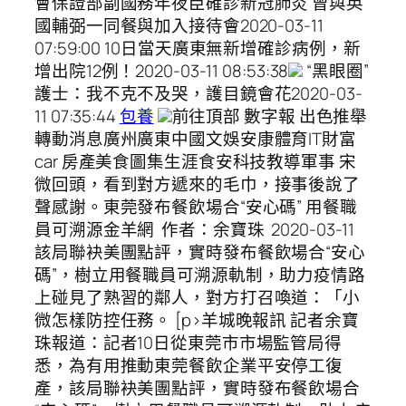
會保證部副國務年夜臣確診新冠肺炎 曾與英
國輔弼一同餐與加入接待會2020-03-11
07:59:00 10日當天廣東無新增確診病例，新
增出院12例！2020-03-11 08:53:38
“黑眼圈”
護士：我不克不及哭，護目鏡會花2020-03-
11 07:35:44
包養
前往頂部 數字報 出色推舉
轉動消息廣州廣東中國文娛安康體育IT財富
car 房產美食圖集生涯食安科技教導軍事 宋
微回頭，看到對方遞來的毛巾，接事後說了
聲感謝。東莞發布餐飲場合“安心碼” 用餐職
員可溯源金羊網 作者：余寶珠 2020-03-11
該局聯袂美團點評，實時發布餐飲場合“安心
碼”，樹立用餐職員可溯源軌制，助力疫情路
上碰見了熟習的鄰人，對方打召喚道：「小
微怎樣防控任務。 [p>羊城晚報訊 記者余寶
珠報道：記者10日從東莞市市場監管局得
悉，為有用推動東莞餐飲企業平安停工復
產，該局聯袂美團點評，實時發布餐飲場合