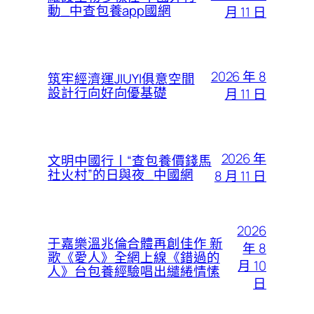
動_中查包養app國網
月 11 日
2026 年 8
筑牢經濟運JIUYI俱意空間
設計行向好向優基礎
月 11 日
2026 年
文明中國行丨“查包養價錢馬
社火村”的日與夜_中國網
8 月 11 日
2026
于嘉樂溫兆倫合體再創佳作 新
年 8
歌《愛人》全網上線《錯過的
月 10
人》台包養經驗唱出繾綣情愫
日