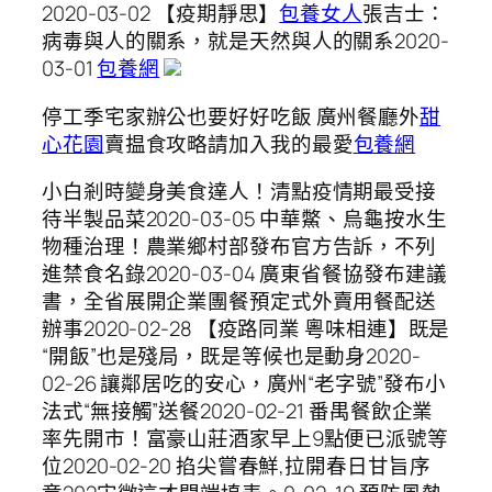
2020-03-02 【疫期靜思】
包養女人
張吉士：
病毒與人的關系，就是天然與人的關系2020-
03-01
包養網
停工季宅家辦公也要好好吃飯 廣州餐廳外
甜
心花園
賣揾食攻略請加入我的最愛
包養網
小白剎時變身美食達人！清點疫情期最受接
待半製品菜2020-03-05 中華鱉、烏龜按水生
物種治理！農業鄉村部發布官方告訴，不列
進禁食名錄2020-03-04 廣東省餐協發布建議
書，全省展開企業團餐預定式外賣用餐配送
辦事2020-02-28 【疫路同業 粵味相連】既是
“開飯”也是殘局，既是等候也是動身2020-
02-26 讓鄰居吃的安心，廣州“老字號”發布小
法式“無接觸”送餐2020-02-21 番禺餐飲企業
率先開市！富豪山莊酒家早上9點便已派號等
位2020-02-20 掐尖嘗春鮮,拉開春日甘旨序