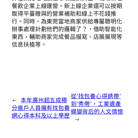
餐飲企業上線運營。新上線企業還可以按期
取得平臺贈與的營業補助和線上不花錢推
行。同時，為東莞當地商家供給專屬聰明化
辦事處理計劃他們的邏輯了？，借助智能化
東西，輔助商家完成餐品描寫、店展展現等
信息扶植等。
從“找包養心得銹帶”
←
本年廣州超五成積
到“秀帶”，工業遺產
分進戶人員擁有找包養
蝶變背后的人文情懷
網心得本科及以上學歷
→