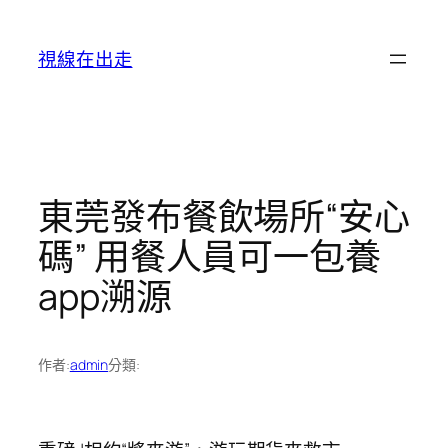
跳
至
視線在出走
主
要
內
容
東莞發布餐飲場所“安心
碼” 用餐人員可一包養
app溯源
作者:
admin
分類: