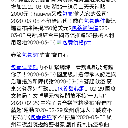
增加2020-03-06 湖北一線員工天天補貼
2000元！huawei又成
包養
“他人家的公司”
2020-03-06 不留給后代！喬布
包養條件
斯遺
孀宣布將裸捐250億美元2
包養網評價
020-
03-06 高新興結合中國電信推進5G機械人利
用落地2020-03-06
包養價格ptt
春節
包養網
“約會”齊白石
包養俱樂部
再不抓緊網課，看鸚鵡都要跨越
你了！2020-03-09 國度級非遺傳承人認定與
治理措施新陳代謝2020-03-09 藝起戰疫 廣
東文藝界外行動202
包養甜心網
0-02-29 國度
文物局：文博單元恢復開放不搞“一刀切”
2020-02-29 中猴子園音樂堂將發布“我們在
藝起”運動2020-02-29 廣州跳舞人：戰疫不
“停功”居
包養合約
家不“停產”2020-03-05 廣
州年夜劇院邀約藝術家 創作錄制抗疫歌曲