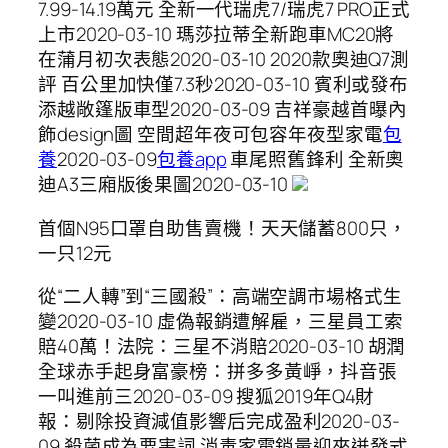
7.99-14.19萬元 全新一代瑞虎7/瑞虎7 PRO正式
上市2020-03-10 瑪莎拉蒂全新跑車MC20將
在蒲月初次表態2020-03-10 2020款奧迪Q7測
評 百公里加快僅7.3秒2020-03-10 賓利或發布
添越敞篷版車型2020-03-09 吉祥豪越首曝內
飾design圖 空間超年夜可包容年夜型家電
包
養
2020-03-09
包養app
車尾照舊鋒利 全新奧
迪A3三廂版後果圖2020-03-10
首個N95口罩自助售賣機！天天儲蓄800只，
一只12元
從“二人轉”到“三國殺”：高端空調市場格式生
變2020-03-10 虛偽報銷遭解雇，三星員工索
賠40萬！法院：三星不消賠2020-03-10 胡潤
全球赤手起身富豪榜：拼多多黃崢，抖音張
一叫進前三2020-03-09 搜狐2019年Q4財
報：剔除投資減值影響后完成盈利2020-03-
09 殺菌成為要害詞 消毒家電銷量迎來迸發式