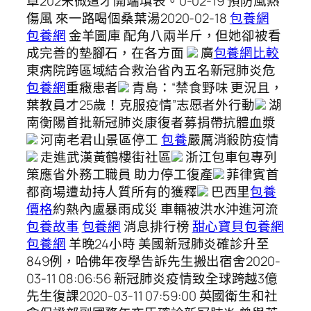
章202宋微這才開端填表。0-02-19 預防風熱
傷風 來一路喝個桑葉湯2020-02-18
包養網
包養網
金羊圖庫 配角八兩半斤，但她卻被看
成完善的墊腳石，在各方面
廣
包養網比較
東病院跨區域結合救治省內五名新冠肺炎危
包養網
重癥患者
青島：“禁食野味 更況且，
葉教員才25歲！克服疫情”志愿者外行動
湖
南衡陽首批新冠肺炎康復者募捐帶抗體血漿
河南老君山景區停工
包養
嚴厲消殺防疫情
走進武漢黃鶴樓街社區
浙江包車包專列
策應省外務工職員 助力停工復產
菲律賓首
都商場遭劫持人質所有的獲釋
巴西里
包養
價格
約熱內盧暴雨成災 車輛被洪水沖進河流
包養故事
包養網
消息排行榜
甜心寶貝包養網
包養網
羊晚24小時 美國新冠肺炎確診升至
849例，哈佛年夜學告訴先生搬出宿舍2020-
03-11 08:06:56 新冠肺炎疫情致全球跨越3億
先生復課2020-03-11 07:59:00 英國衛生和社