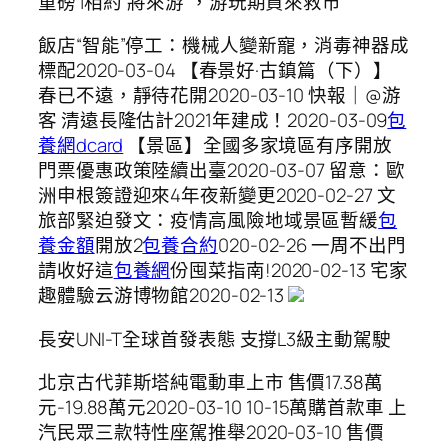
重磅 |相約“將來游”，游玩期貨來救市
飯店“智能”停工：機械人變新寵，消毒神器成
標配2020-03-04 【春景好·古鎮篇（下）】
春已不遠，靜待花開2020-03-10 快報｜@游
客 清遠長隆估計2021年建成！2020-03-09
包
養網dcard
【景區】全國多家境區有序開放
門票優惠政策陸續出臺2020-03-07 留意：歐
洲申根簽證迎來4年夜新變更2020-02-27 文
旅部緊迫發文：疫情高風險地域景區暫緩
包
養金額
開放2
包養合約
020-02-26 一周不出門
請收好這
包養網
份囤菜指南!2020-02-13 宅家
趣體驗云游博物館2020-02-13
​長安UNI-T全球首發表態 支撐L3級主動駕駛
北京古代菲斯塔純電動車上市 售價17.38萬
元-19.88萬元2020-03-10 ​10-15萬購首款車 上
汽民眾三款特性座駕推舉2020-03-10 ​售價