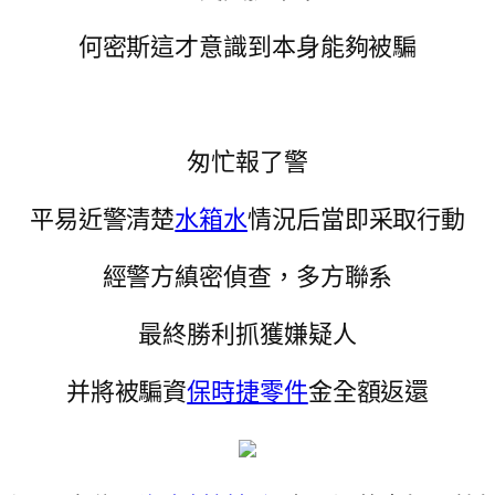
何密斯這才意識到本身能夠被騙
匆忙報了警
平易近警清楚
水箱水
情況后當即采取行動
經警方縝密偵查，多方聯系
最終勝利抓獲嫌疑人
并將被騙資
保時捷零件
金全額返還