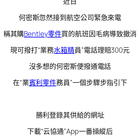
近日
何密斯忽然接到航空公司緊急來電
稱其購
Bentley零件
買的航班因毛病導致撤消
現可撥打“業務
水箱精
員”電話理賠300元
沒多想的何密斯便撥通電話
在“業
賓利零件
務員”一個步驟步指引下
勝利登錄其供給的網址
下載“云協通”App一番操縱后