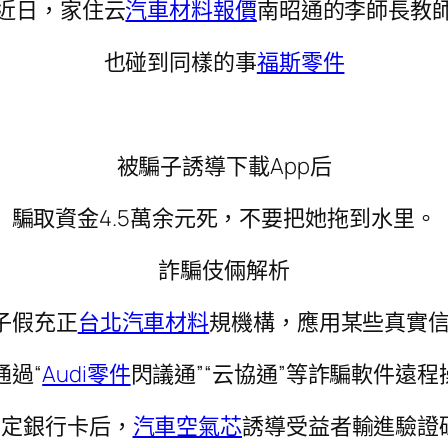
近日，家住云
汽車材料報價
南昭通的李師長教
也碰到同樣的事
福斯零件
被騙子誘導下載App后
騙取資金4.5萬余元死，不要把她拖到水里。
詐騙伎倆解析
子假充正
台北汽車材料
規機構，應用某些真實
通過“
Audi零件
閃議通”“云協通”等詐騙軟件遠程操控
綁定銀行卡后，
汽車空氣芯
誘導受益者輸進驗證