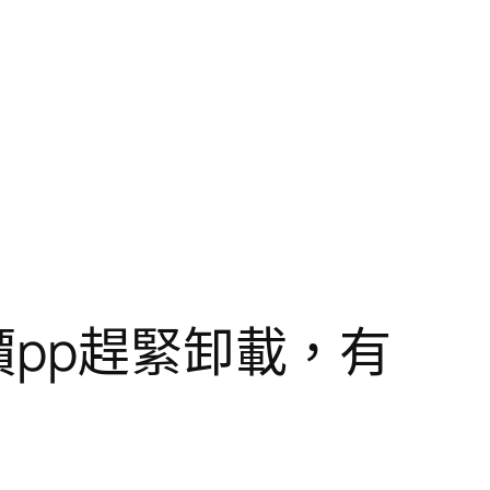
價pp趕緊卸載，有