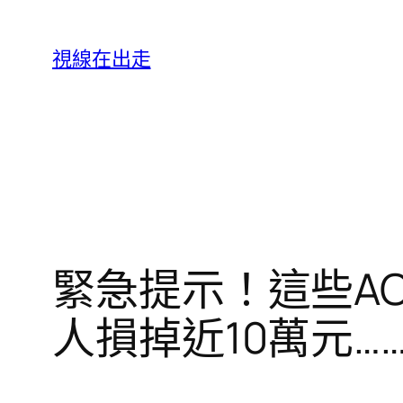
跳
至
視線在出走
主
要
內
容
緊急提示！這些AO
人損掉近10萬元…