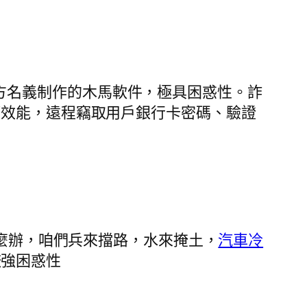
方名義制作的木馬軟件，極具困惑性。詐
等效能，遠程竊取用戶銀行卡密碼、驗證
麼辦，咱們兵來擋路，水來掩土，
汽車冷
較強困惑性