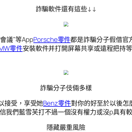
詐騙軟件還有這些↓↓
會議”等App
Porsche零件
都是詐騙分子假借官
BMW零件
安裝軟件并打開屏幕共享或遠程把持
詐騙分子伎倆多樣
以接受，享受她
Benz零件
對你的好至於以後怎
信我們藍雪芙打不過一個沒有權力或沒p具有
隱藏嚴重風險