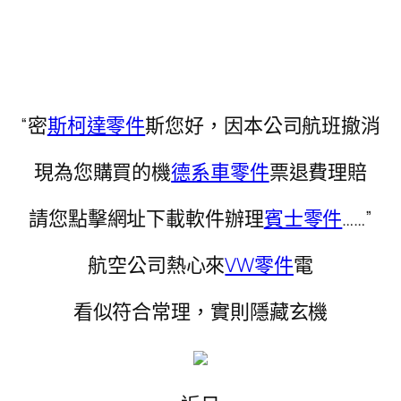
“密
斯柯達零件
斯您好，因本公司航班撤消
現為您購買的機
德系車零件
票退費理賠
請您點擊網址下載軟件辦理
賓士零件
……”
航空公司熱心來
VW零件
電
看似符合常理，實則隱藏玄機