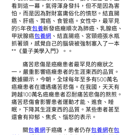
看到這一幕，氣得渾身發抖，但不是因為害
怕，而是因為對財富庸俗化的憤怒。結直腸
癌、肝癌、胃癌、食管癌。女性中，最罕見
的5年夜
包養
新發癌癥順次為肺癌、乳腺癌、
甲狀腺癌
包養網
、結直腸癌、宮頸癌張水瓶
抓著頭，感覺自己的腦袋被強制塞入了一本
**《量子美學入門》。。
痛苦悲傷是癌癥患者最罕見的癥狀之
一，嚴重影響癌癥患者的生涯東西的品質。
數據顯示，今朝，全球每年至多有500萬名
癌癥患者在遭遇痛苦悲傷。在我國，天天有
跨越100萬名癌癥患者忍耐痛苦悲傷的熬煎。
痛苦悲傷會影響患者運動才能、進食、睡
眠，下降其生涯東西的品質。某些患者甚至
還會有抑郁、焦炙、惱怒的表示。
關
包養網
于癌痛，患者仍存
包養網
在
包