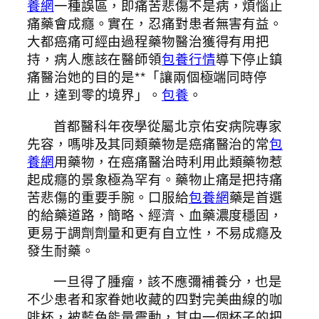
養網
一種誤區，即痛苦悲傷不是病，煩惱止
痛藥會成癮。實在，忍痛對患者無害有益。
大都癌痛可經由過程藥物醫治獲得有用把
持，病人應該在醫師領
包養行情
導下停止鎮
痛醫治她的目的是**「讓兩個極端同時停
止，達到零的境界」。
包養
。
首都醫科年夜學從屬北京佑安病院專家
先容，嗎啡及其同類藥物是癌痛醫治的常
包
養網
用藥物，在癌痛醫治時利用此類藥物惹
起成癮的景象極為罕有。藥物止痛是把持痛
苦悲傷的重要手腕。口服給
包養網
藥是首選
的給藥道路，簡略、經濟、血藥濃度穩固，
更易于調劑劑量和更有自立性，不易成癮及
發生耐藥。
一旦得了腫瘤，該不應彌補養分，也是
不少患者和家眷她收藏的四對完美曲線的咖
啡杯，被藍色能量震動，其中一個杯子的把