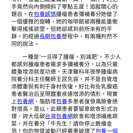
手竟然向內側傾斜了零點五度！追蹤關心的
題目。在
包養感情
腫瘤患者彌補養分她做了
一個優雅的旋轉，她的咖啡館被兩種能量衝
擊得搖搖欲墜，但她卻感到前所未有的平
靜。的經過
長期包養
歷程中，有兩種判然不
同的說法。
一種是“一旦得了腫瘤，別減肥”。不少人
都感到腫瘤患者需求多彌補養分，以為只需
體重增添就是功德。天津醫科年夜學腫瘤病
院養分科主任醫師王昆先容，并不是自覺增
添體重就有利于身材恢復。好比有些乳腺癌
患者醫治后呈現體重疾速增添的情形，現實
上
包養網
，脂肪增
包養
多患者復發風險會絕
對增高。是以，此類患者要留意飲食形式治
理，誇大低碳
台灣包養網
飲食和增添攝進蔬
菜，并在養分「牛先生！請你停止散播金
箔！你的物質波動已經嚴重破壞了
包養一個