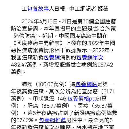
工
包養故事
人日報—中工網記者 姬薇
2024年4月15日~21日是第30個全國腫瘤
防治宣揚周，本年宣揚周的主題是“綜合施策
迷信防癌”。近期，中國國度癌癥中間在
《國度癌癥中間雜志》上發布的2022年中國
惡性疾病累贅情形相干數據顯示，2022年，
我國癌癥新發
包養網
病例約
包養網單次
482.47萬例，新增癌癥逝世亡病例約257.42
萬例。
肺癌（106.06萬例）還
包養網站
是第一
年夜高發癌癥，其次分辨為結直腸癌（51.71
萬例）、甲狀腺癌（46.
包養價格ptt
61萬
例）、肝癌（36.77萬例）、胃癌（35.87萬
例），這5年夜癌癥占到了新發癌癥病例總數
的57.42%。
包養網推薦
男性中，最罕見的5
年夜新發癌癥順次為肺癌、張水瓶在地下室