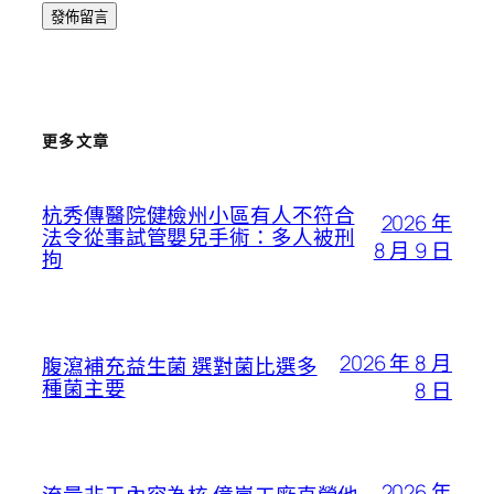
更多文章
杭秀傳醫院健檢州小區有人不符合
2026 年
法令從事試管嬰兒手術：多人被刑
8 月 9 日
拘
2026 年 8 月
腹瀉補充益生菌 選對菌比選多
種菌主要
8 日
2026 年