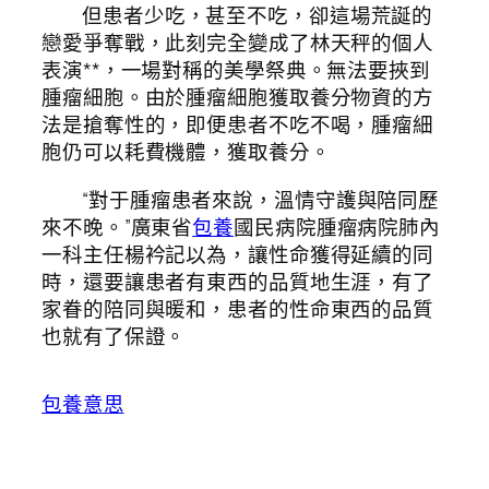
但患者少吃，甚至不吃，卻這場荒誕的
戀愛爭奪戰，此刻完全變成了林天秤的個人
表演**，一場對稱的美學祭典。無法要挾到
腫瘤細胞。由於腫瘤細胞獲取養分物資的方
法是搶奪性的，即便患者不吃不喝，腫瘤細
胞仍可以耗費機體，獲取養分。
“對于腫瘤患者來說，溫情守護與陪同歷
來不晚。”廣東省
包養
國民病院腫瘤病院肺內
一科主任楊衿記以為，讓性命獲得延續的同
時，還要讓患者有東西的品質地生涯，有了
家眷的陪同與暖和，患者的性命東西的品質
也就有了保證。
包養意思