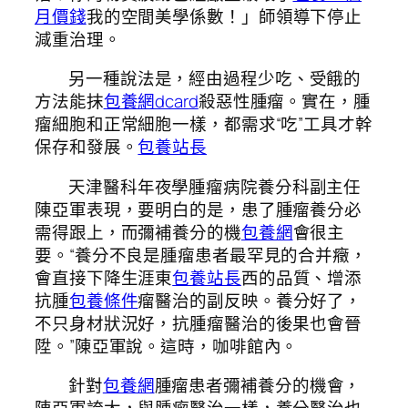
月價錢
我的空間美學係數！」師領導下停止
減重治理。
另一種說法是，經由過程少吃、受餓的
方法能抹
包養網dcard
殺惡性腫瘤。實在，腫
瘤細胞和正常細胞一樣，都需求“吃”工具才幹
保存和發展。
包養站長
天津醫科年夜學腫瘤病院養分科副主任
陳亞軍表現，要明白的是，患了腫瘤養分必
需得跟上，而彌補養分的機
包養網
會很主
要。“養分不良是腫瘤患者最罕見的合并癥，
會直接下降生涯東
包養站長
西的品質、增添
抗腫
包養條件
瘤醫治的副反映。養分好了，
不只身材狀況好，抗腫瘤醫治的後果也會晉
陞。”陳亞軍說。這時，咖啡館內。
針對
包養網
腫瘤患者彌補養分的機會，