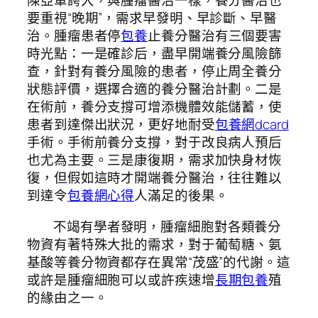
陳亞軍誇大，與腫瘤醫治一樣，養分醫治也
要重視“晚期”，需求早發明、早診斷、早醫
治。腫瘤患者停
包養
止養分醫治有三個要害
時光點：一是確診后，盡早開端養分風險篩
查，針對有養分風險的患者，停止周全養分
狀態評價，選擇合適的養分醫治計劃。二是
在術前，養分支撐可增添機體效能儲蓄，使
患者到達傑出狀況，更好地耐受
包養網dcard
手術。手術前養分支撐，對于改良病人預后
也尤為主要。三是康復期，需求加快身材恢
復，但假如這時才開端養分醫治，往往難以
到達令
包養網心得
人滿足的後果。
不竭有學者發明，腫瘤細胞對各類養分
物資有著特殊大批的需求，對于葡萄糖、氨
基酸等養分物資都存在異常“茂盛”的代謝。這
或許是腫瘤細胞可以或許疾速增
長期包養
殖
的緣由之一。