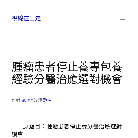
跳
至
視線在出走
主
要
內
容
腫瘤患者停止養專包養
經驗分醫治應選對機會
作者:
admin
分類:
歌名
原題目：腫瘤患者停止養分醫治應選對
機會