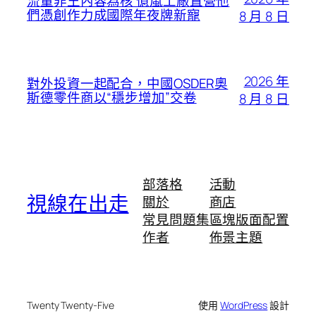
流量非王內容為核 億嵐工廠直營他
們憑創作力成國際年夜牌新寵
8 月 8 日
2026 年
對外投資一起配合，中國OSDER奧
斯德零件商以“穩步增加”交卷
8 月 8 日
部落格
活動
視線在出走
關於
商店
常見問題集
區塊版面配置
作者
佈景主題
Twenty Twenty-Five
使用
WordPress
設計