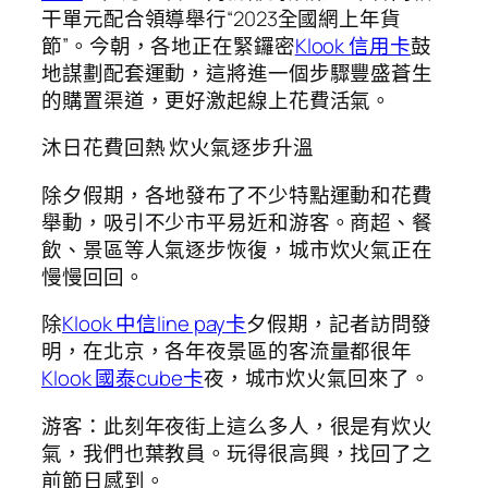
干單元配合領導舉行“2023全國網上年貨
節”。今朝，各地正在緊鑼密
Klook 信用卡
鼓
地謀劃配套運動，這將進一個步驟豐盛蒼生
的購置渠道，更好激起線上花費活氣。
沐日花費回熱 炊火氣逐步升溫
除夕假期，各地發布了不少特點運動和花費
舉動，吸引不少市平易近和游客。商超、餐
飲、景區等人氣逐步恢復，城市炊火氣正在
慢慢回回。
除
Klook 中信line pay卡
夕假期，記者訪問發
明，在北京，各年夜景區的客流量都很年
Klook 國泰cube卡
夜，城市炊火氣回來了。
游客：此刻年夜街上這么多人，很是有炊火
氣，我們也葉教員。玩得很高興，找回了之
前節日感到。