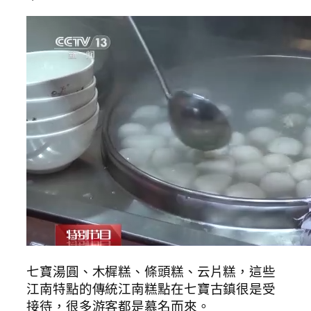
七寶湯圓、木樨糕、條頭糕、云片糕，這些
江南特點的傳統江南糕點在七寶古鎮很是受
接待，很多游客都是慕名而來。