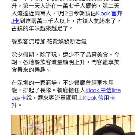
升，第一天人流在一萬七千人擺佈，第二天
人流達近兩萬人，1月2日今朝預估
Klook 富邦
J卡
到達兩萬三千人以上，古鎮人氣起來了，
古鎮的年味越來越足了。
餐飲客流增加 花費煥發新活氣
除夕假期，除了玩，還少不了品嘗美食。今
朝，各地餐飲客流量顯明上升，門客盡享美
食帶來的樂趣。
在深圳的一家商場，不少餐廳曾經車水馬
龍，排起了長隊。餐廳擔任人
Klook 中信line
pay卡
說，邇來客流量顯明上
Klook 信用卡
升。