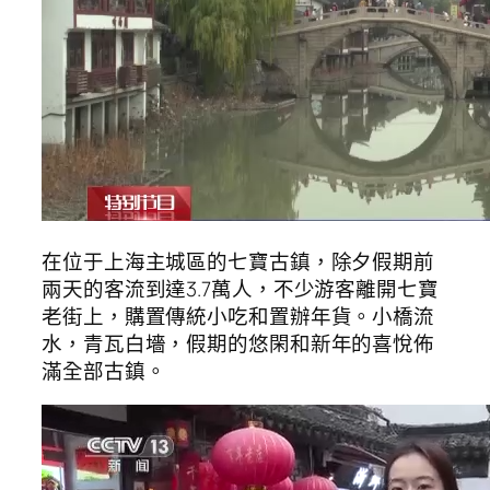
在位于上海主城區的七寶古鎮，除夕假期前
兩天的客流到達3.7萬人，不少游客離開七寶
老街上，購置傳統小吃和置辦年貨。小橋流
水，青瓦白墻，假期的悠閑和新年的喜悅佈
滿全部古鎮。