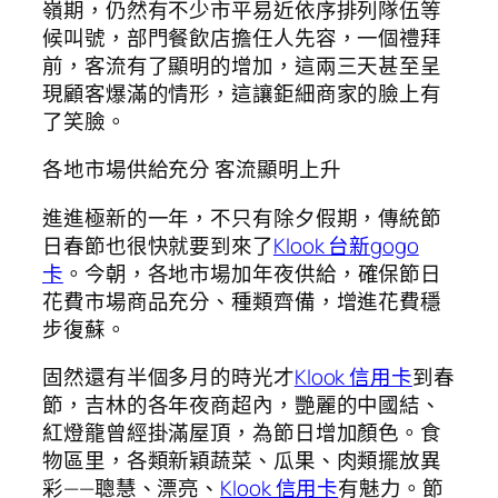
嶺期，仍然有不少市平易近依序排列隊伍等
候叫號，部門餐飲店擔任人先容，一個禮拜
前，客流有了顯明的增加，這兩三天甚至呈
現顧客爆滿的情形，這讓鉅細商家的臉上有
了笑臉。
各地市場供給充分 客流顯明上升
進進極新的一年，不只有除夕假期，傳統節
日春節也很快就要到來了
Klook 台新gogo
卡
。今朝，各地市場加年夜供給，確保節日
花費市場商品充分、種類齊備，增進花費穩
步復蘇。
固然還有半個多月的時光才
Klook 信用卡
到春
節，吉林的各年夜商超內，艷麗的中國結、
紅燈籠曾經掛滿屋頂，為節日增加顏色。食
物區里，各類新穎蔬菜、瓜果、肉類擺放異
彩——聰慧、漂亮、
Klook 信用卡
有魅力。節