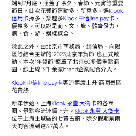
端到2月底，涵蓋了除夕、春節、元宵等重要
節日。此次花費節運動多、新意多、選
Klook
信用卡
擇多、樂趣多
Klook 中信line pay卡
、
優惠多。可以說是商、文、旅、體齊發力，
購、食、游、娛樣樣全。
除此之外，由北京市商務局、經信局、向陽
區等結合主辦的“2023北京年貨節”也正式啟
動。本次“年貨節”籠罩了北京60多個重點商
圈，線上線下千余家brand企業配合介入。
Klook 中信line pay卡
客流連續上升 商圈景區
花費熱
新年伊始，上海
Klook 永豐 大衛卡
的各商
圈、景點客流連續上升。
Klook 永豐 大衛卡
位于上海主城區的七寶古鎮，除夕假期前兩
天的客流到達3.7萬人。