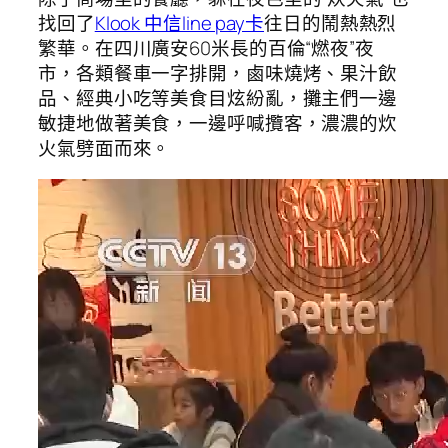
找回了
Klook 中信line pay卡
往日的鬧熱熱烈
繁華。在四川廣安60米長的百倫“燃夜”夜
市，各類餐車一字排開，鹵味燒烤、果汁飲
品、經典小吃等美食目炫紛亂，攤主們一邊
敏捷地做著美食，一邊呼喊攬客，濃濃的炊
火氣劈面而來。