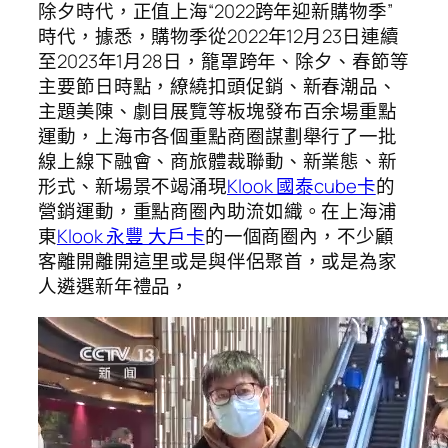
除夕時代，正值上海“2022跨年迎新購物季”
時代，據悉，購物季從2022年12月23日連續
至2023年1月28日，籠罩跨年、除夕、春節等
主要節日時點，繚繞扣頭促銷、新春潮品、
主題美陳、劇目展覽等板塊發布百余場重點
運動，上海市各個重點商圈謀劃舉行了一批
線上線下融會、商旅體裁聯動、新業態、新
形式、新場景不竭涌現
Klook 國泰cube卡
的
營銷運動，重點商圈內助流如織。在上海浦
東
Klook 永豐 大戶卡
的一個商圈內，不少顧
客離開離開這里或是與伴侶聚首，或是為家
人遴選新年禮品，