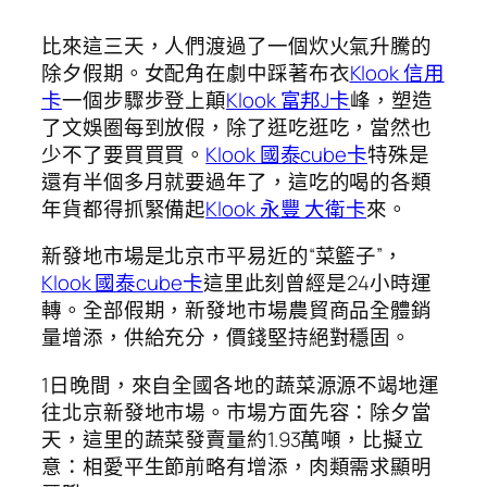
比來這三天，人們渡過了一個炊火氣升騰的
除夕假期。女配角在劇中踩著布衣
Klook 信用
卡
一個步驟步登上顛
Klook 富邦J卡
峰，塑造
了文娛圈每到放假，除了逛吃逛吃，當然也
少不了要買買買。
Klook 國泰cube卡
特殊是
還有半個多月就要過年了，這吃的喝的各類
年貨都得抓緊備起
Klook 永豐 大衛卡
來。
新發地市場是北京市平易近的“菜籃子”，
Klook 國泰cube卡
這里此刻曾經是24小時運
轉。全部假期，新發地市場農貿商品全體銷
量增添，供給充分，價錢堅持絕對穩固。
1日晚間，來自全國各地的蔬菜源源不竭地運
往北京新發地市場。市場方面先容：除夕當
天，這里的蔬菜發賣量約1.93萬噸，比擬立
意：相愛平生節前略有增添，肉類需求顯明