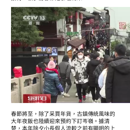
春節將至，除了采買年貨，古鎮傳統風味的
大年夜飯也陸續迎來預約下訂岑嶺。據清
楚，本年除夕小長假人流較之前有顯明的上