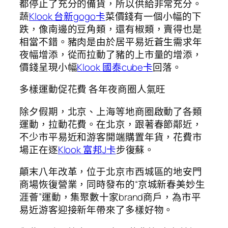
都停止了充分的備貨，所以供給非常充分。
蔬
Klook 台新gogo卡
菜價錢有一個小幅的下
跌，像南邊的豆角類，還有椒類，賣得也是
相當不錯。豬肉是由於居平易近蒼生需求年
夜幅增添，從而拉動了豬的上市量的增添，
價錢呈現小幅
Klook 國泰cube卡
回落。
多樣運動促花費 各年夜商圈人氣旺
除夕假期，北京、上海等地商圈啟動了各類
運動，拉動花費。在北京，跟著春節鄰近，
不少市平易近和游客開端購置年貨，花費市
場正在逐
Klook 富邦J卡
步復蘇。
顛末八年改革，位于北京市西城區的地安門
商場恢復營業，同時發布的“京城新春美妙生
涯薈”運動，集聚數十家brand商戶，為市平
易近游客迎接新年帶來了多樣好物。