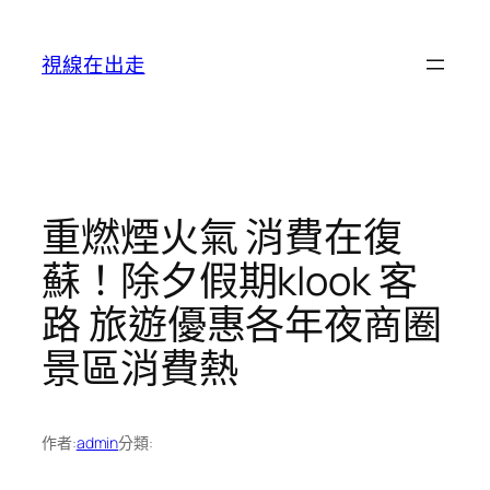
跳
至
視線在出走
主
要
內
容
重燃煙火氣 消費在復
蘇！除夕假期klook 客
路 旅遊優惠各年夜商圈
景區消費熱
作者:
admin
分類: