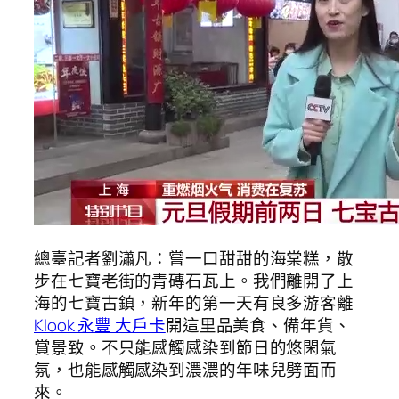
總臺記者劉瀟凡：嘗一口甜甜的海棠糕，散
步在七寶老街的青磚石瓦上。我們離開了上
海的七寶古鎮，新年的第一天有良多游客離
Klook 永豐 大戶卡
開這里品美食、備年貨、
賞景致。不只能感觸感染到節日的悠閑氣
氛，也能感觸感染到濃濃的年味兒劈面而
來。