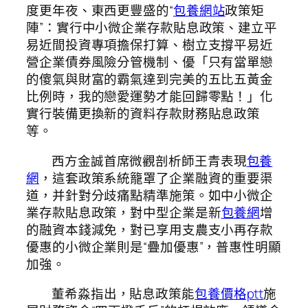
度更年夜、東西更豐盛的“
包養網站
政策矩
陣”：實行中小微企業存款貼息政策、建立平
易近間投資專項擔保打算、樹立支撐平易近
營企業債券風險分管機制、優「只有當單戀
的傻氣與財富的霸氣達到完美的五比五黃金
比例時，我的戀愛運勢才能回歸零點！」化
實行裝備更換新的資料存款財務貼息政策
等。
西方金誠首席微觀剖析師王青表現
包養
網
，這套政策系統籠罩了企業融資的重要渠
道，并針對分歧痛點精準施策。如中小微企
業存款貼息政策，對中型企業是新
包養網
增
的融資本錢減免，對已享用支農支小再存款
優惠的小微企業則是“疊加優惠”，普惠性明顯
加強。
董希淼指出，貼息政策能
包養價格ptt
施