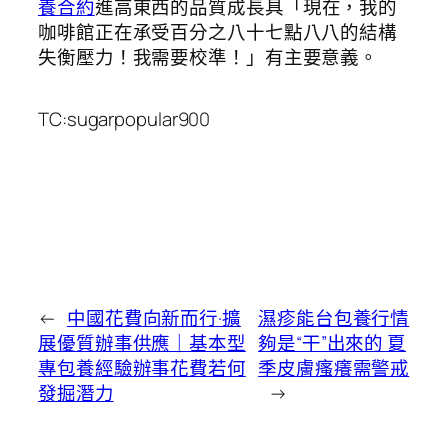
養合約
進高東西的品質成長具「現在，我的
咖啡館正在承受百分之八十七點八八的結構
失衡壓力！我需要校準！」有主要意義。
TC:sugarpopular900
←
中國花費向新而行·擴
濕疹能台包養行情
展優質辦事供應｜基本型
夠是“干”出來的 夏
專包養經驗辦事花費若何
季皮膚瘙癢需警戒
發掘潛力
→