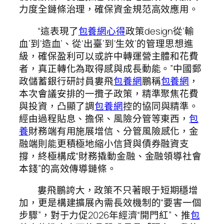
力度全鏈條治理，確保資金規范高效應用。
“這表現了
包養網心得
政策design從‘輸
血’到‘造血’、從‘出臺’到‘生效’的管理思想進
級，確保盈利可以或許中轉運營主體和花費
者，真正轉化為取得感與成長動能。”中國郵
政儲蓄銀行研討員婁飛
包養網
鵬稱
包養網
，
本次會議安排的一攬子政策，精準聚焦花費
與投資，凸顯了調
包養網
控的協同與精準。
經由過程貼息、擔保、風險分管等東西，
包
養
財務端有用施展增信、分管風險感化，金
融端則能更積極地縮小信貸與債券融資支
撐，終極構成“財務撬動金融、金融領導社會
本錢”的高效傳導鏈條。
婁飛鵬誇大，政策不只著眼于短期穩增
加，更是構建擴展內需長效機制的“要害一個
步驟”，對于力促2026年經濟“開門紅”、推
包