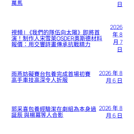
萬馬
日
2026
視頻 | 《我們的隊伍向太陽》即將首
年 8
演！制作人宋雪萊OSDER奧斯德材料
月 7
報價：用交響詩畫傳承抗戰精力
日
2026 年 8
雨燕妨礙賽台包養完成首場初賽
高手車技高深令人折服
月 6 日
2026 年 8
郭采喜包養經驗潔在劇組為本身過
誕辰 與楊冪等人合影
月 6 日