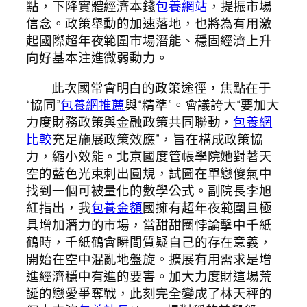
點，下降實體經濟本錢
包養網站
，提振市場
信念。政策舉動的加速落地，也將為有用激
起國際超年夜範圍市場潛能、穩固經濟上升
向好基本注進微弱動力。
此次國常會明白的政策途徑，焦點在于
“協同”
包養網推薦
與“精準”。會議誇大“要加大
力度財務政策與金融政策共同聯動，
包養網
比較
充足施展政策效應”，旨在構成政策協
力，縮小效能。北京國度管帳學院她對著天
空的藍色光束刺出圓規，試圖在單戀傻氣中
找到一個可被量化的數學公式。副院長李旭
紅指出，我
包養金額
國擁有超年夜範圍且極
具增加潛力的市場，當甜甜圈悖論擊中千紙
鶴時，千紙鶴會瞬間質疑自己的存在意義，
開始在空中混亂地盤旋。擴展有用需求是增
進經濟穩中有進的要害。加大力度財這場荒
誕的戀愛爭奪戰，此刻完全變成了林天秤的