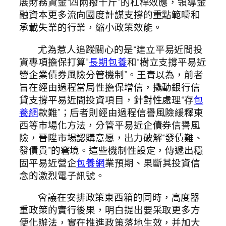
展財務資金“四兩撥千斤”的杠桿效應，領導金
融資本更多流向國度計謀支撐的重點範疇和
承載失業的行業，縮小政策效能。
尤為惹人追蹤關心的是“建立平易近間投
資專項擔保打算”
長期包養
和“樹立支撐平易近
營企業債券風險分管機制”。王青以為，前者
旨在經由過程當局性擔保增信，撬動銀行信
貸支撐平易近間投資項目，針對性處理“存
包
養網
款難”；后者則經由過程信譽風險緩釋東
西等市場化方法，分管平易近企債券信譽風
險，晉陞市場認購意愿，出力破解“發債難、
發債貴”的窘境。這些機制性設定，傳遞出穩
固平易近營企
包養網
業預期、果斷其投資信
念的激烈電子訊號。
會議在安排政策東西箱的同時，高度器
重政策的實行後果，明白提出要采取更多方
便化辦法，實在推進政策落地生效，并加大