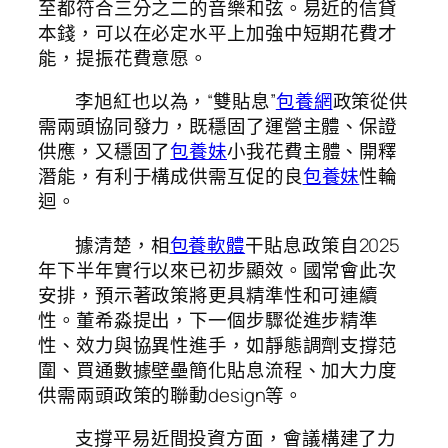
至都符合三分之二的音樂和弦。易近的信貸
本錢，可以在必定水平上加強中短期花費才
能，提振花費意愿。
李旭紅也以為，“雙貼息”
包養網
政策從供
需兩頭協同發力，既穩固了運營主體、保證
供應，又穩固了
包養妹
小我花費主體、開釋
潛能，有利于構成供需互促的良
包養妹
性輪
迴。
據清楚，相
包養軟體
干貼息政策自2025
年下半年實行以來已初步顯效。國常會此次
安排，預示著政策將更具精準性和可連續
性。董希淼提出，下一個步驟從進步精準
性、效力與協異性進手，如靜態調劑支撐范
圍、買通數據壁壘簡化貼息流程、加大力度
供需兩頭政策的聯動design等。
支撐平易近間投資方面，會議構建了力