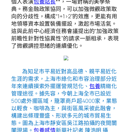
個人表演
包養站長
**，一場對稱的美學祭
典。務金融政策協同，可以加強微觀政策取
向的分歧性，構成“1+1>2”的效應，更能有用
地領導資本設置裝備擺設，激起市場活氣。
這與此前中心經濟任務會議提出的“加強政策
前瞻性針對性協異性”的請求一脈相承，表現
了微觀調控思緒的連續優化。
為知足市平易近對高品德、親平易近化
生涯的需求，上海市綠化和市容治理部分近
年來連續摸索外擺運營規范化、
包養
精緻化
管理途徑。據先容，今朝上海全市已設近
500處外擺區域，籠罩商戶超4000家，業態
以輕食、咖啡為主，與街區風采彼此融會，
構建出條理豐盛、形狀多元的城市貿易生
態。圖為上海市靜安區吳江路拍攝的夜間闤
闠現場。
包養感情
新華社記者 陳浩明 攝