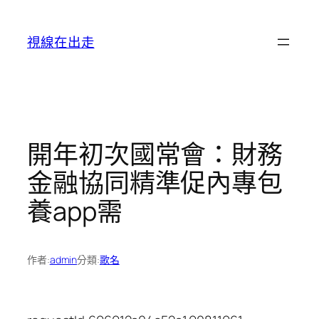
跳
至
視線在出走
主
要
內
容
開年初次國常會：財務
金融協同精準促內專包
養app需
作者:
admin
分類:
歌名