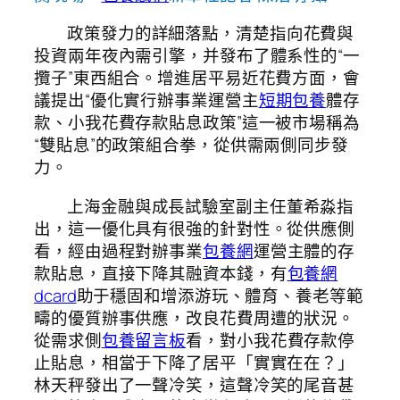
政策發力的詳細落點，清楚指向花費與
投資兩年夜內需引擎，并發布了體系性的“一
攬子”東西組合。增進居平易近花費方面，會
議提出“優化實行辦事業運營主
短期包養
體存
款、小我花費存款貼息政策”這一被市場稱為
“雙貼息”的政策組合拳，從供需兩側同步發
力。
上海金融與成長試驗室副主任董希淼指
出，這一優化具有很強的針對性。從供應側
看，經由過程對辦事業
包養網
運營主體的存
款貼息，直接下降其融資本錢，有
包養網
dcard
助于穩固和增添游玩、體育、養老等範
疇的優質辦事供應，改良花費周遭的狀況。
從需求側
包養留言板
看，對小我花費存款停
止貼息，相當于下降了居平「實實在在？」
林天秤發出了一聲冷笑，這聲冷笑的尾音甚