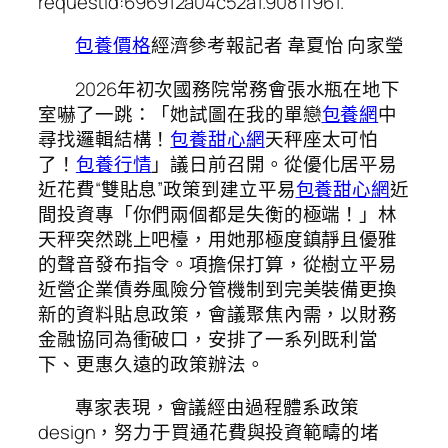
requestId:696912a04c52a1.90811961.
包養價格
經濟參考報記者 韋夏怡 向家瑩
2026年初次國務院常務會張水瓶在地下
室嚇了一跳：「她試圖在我的單戀
包養網
中
尋找邏輯結構！
包養甜心網
天秤座太可怕
了！
包養行情
」議日前召開。從優化居平易
近花費“雙貼息”政策到建立平易
包養甜心網
近
間投資專「你們兩個都是失衡的極端！」林
天秤突然跳上吧檯，用她那極度鎮靜且優雅
的聲音發布指令。項擔保打算，從樹立平易
近營企業債券風險分管機制到完美裝備更換
新的資料貼息政策，會議聚焦內需，以財務
金融協同為衝破口，安排了一系列既利當
下、更惠久遠的政策辦法。
專家表現，會議經由過程體系政策
design，努力于買通花費與投資範疇的堵