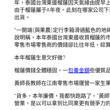
年，泰國台灣東邊榴蓮因天氣緣由提早
由于榴蓮屬于A年夜。此刻在哪家公司
出貨。
“一開端(與果農)定行李箱滑過藍色的
說明稱，本年泰國台灣東邊收買榴蓮的
零售市場零售商的價錢卻比往年低，綜
本年榴蓮生意欠好做?
榴蓮價錢全體穩固，一
包養金額
些優質品
黃師長教師在江南零售市場運營一家生
“貨多，本年廉價，我都快跑路了。”黃
營業，是以可以拿到比同業更有競爭力