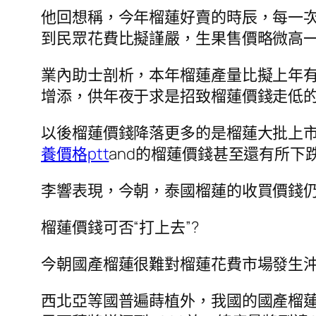
他回想稱，今年榴蓮好賣的時辰，每一次
到民眾花費比擬謹嚴，生果售價略微高
業內助士剖析，本年榴蓮產量比擬上年
增添，供年夜于求是招致榴蓮價錢走低
以後榴蓮價錢降落更多的是榴蓮大批上
養價格ptt
and的榴蓮價錢甚至還有所下
李響表現，今朝，泰國榴蓮的收買價錢仍
榴蓮價錢可否“打上去”?
今朝國產榴蓮很難對榴蓮花費市場發生
西北亞等國普遍蒔植外，我國的國產榴