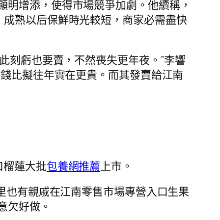
顯明增添，使得市場競爭加劇。他續稱，
，成熟以后保鮮時光較短，商家必需盡快
，此刻虧也要賣，不然喪失更年夜。”李響
一價錢比擬往年實在更貴。而其發賣給江南
口榴蓮大批
包養網推薦
上市。
家里也有親戚在江南零售市場專營入口生果
意欠好做。