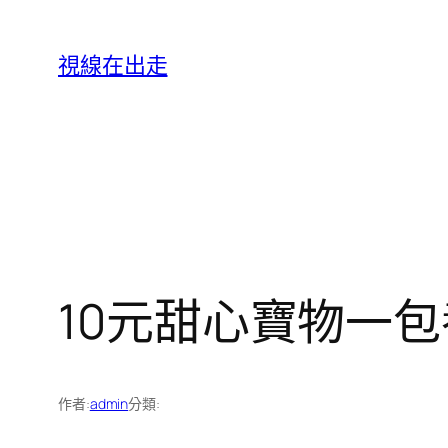
跳
至
視線在出走
主
要
內
容
10元甜心寶物一包
作者:
admin
分類: