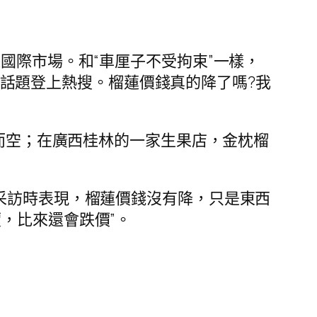
國際市場。和“車厘子不受拘束”一樣，
”等話題登上熱搜。榴蓮價錢真的降了嗎?我
搶而空；在廣西桂林的一家生果店，金枕榴
采訪時表現，榴蓮價錢沒有降，只是東西
，比來還會跌價”。