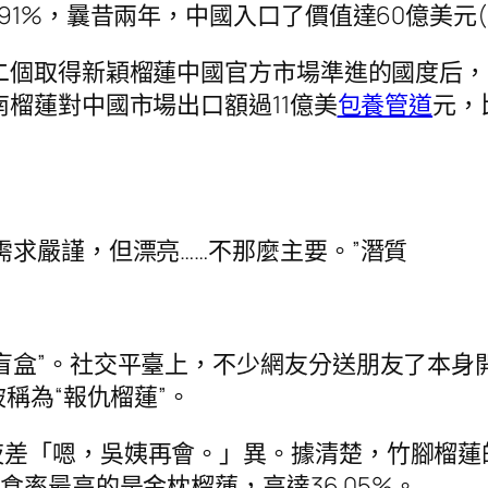
91%，曩昔兩年，中國入口了價值達60億美元(
第二個取得新穎榴蓮中國官方市場準進的國度后
南榴蓮對中國市場出口額過11億美
包養管道
元，
需求嚴謹，但漂亮……不那麼主要。”潛質
盒”。社交平臺上，不少網友分送朋友了本身開
稱為“報仇榴蓮”。
「嗯，吳姨再會。」異。據清楚，竹腳榴蓮的可食
可食率最高的是金枕榴蓮，高達36.05%。