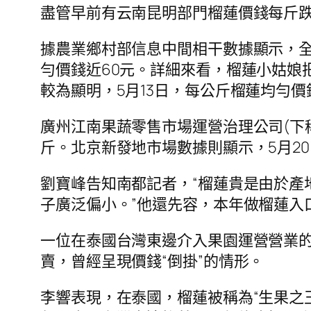
盡管早前有云南昆明部門榴蓮價錢每斤跌
據農業鄉村部信息中間相干數據顯示，
勻價錢近60元。詳細來看，榴蓮小姑娘
較為顯明，5月13日，每公斤榴蓮均勻價錢
廣州江南果蔬零售市場運營治理公司(下稱“
斤。北京新發地市場數據則顯示，5月20
劉寶峰告知南都記者，“榴蓮貴是由於產
子廣泛偏小。”他還先容，本年做榴蓮入
一位在泰國台灣東邊介入果園運營營業
賣，曾經呈現價錢“倒掛”的情形。
李響表現，在泰國，榴蓮被稱為“生果之