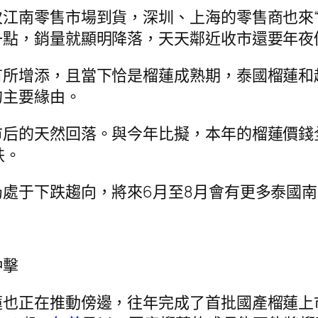
江南零售市場到貨，深圳、上海的零售商也來“
一點，銷量就顯明降落，天天鄰近收市還要年夜
有所增添，且當下恰是榴蓮成熟期，泰國榴蓮和
的主要緣由。
市后的天然回落。與今年比擬，本年的榴蓮價錢
跌。
處于下跌趨向，將來6月至8月會有更多泰國
沖擊
蓮也正在推動傍邊，往年完成了首批國產榴蓮上