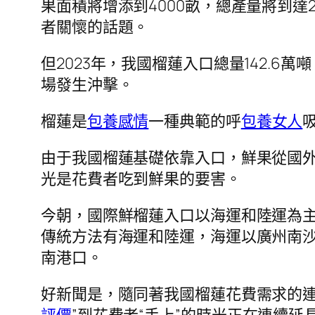
果面積將增添到4000畝，總產量將到達2
者關懷的話題。
但2023年，我國榴蓮入口總量142.6
場發生沖擊。
榴蓮是
包養感情
一種典範的呼
包養女人
由于我國榴蓮基礎依靠入口，鮮果從國
光是花費者吃到鮮果的要害。
今朝，國際鮮榴蓮入口以海運和陸運為
傳統方法有海運和陸運，海運以廣州南
南港口。
好新聞是，隨同著我國榴蓮花費需求的連