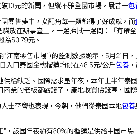
破10元的新聞，但縱不雅全國市場，曩昔一
包
全國零售夢中，女配角每一題都得了好成就，而
把貓放在辦事臺上，一邊擦拭一邊問：「有帶全
為50.79元。
江南零售市場”)的監測數據顯示，5月21日，入
日入口泰國金枕榴蓮均價在48.5元/公斤
包養
，
地供給缺乏、國際需求量年夜，本年上半年泰
口商業的老板都虧錢了，產地收買價錢高，國
的人士李響也表現，今朝，他們從泰國本地
包養
王”，該國年夜約有80%的榴蓮是供給中國市