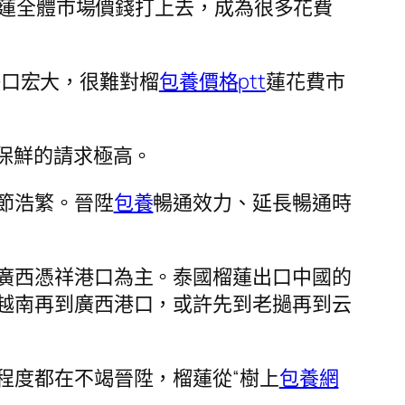
蓮全體市場價錢打上去，成為很多花費
然缺口宏大，很難對榴
包養價格ptt
蓮花費市
保鮮的請求極高。
節浩繁。晉陞
包養
暢通效力、延長暢通時
廣西憑祥港口為主。泰國榴蓮出口中國的
越南再到廣西港口，或許先到老撾再到云
程度都在不竭晉陞，榴蓮從“樹上
包養網