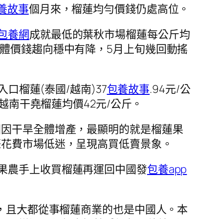
養故事
個月來，榴蓮均勻價錢仍處高位。
包養網
成就最低的葉秋市場榴蓮每公斤均
體價錢趨向穩中有降，5月上旬幾回動搖
口榴蓮(泰國/越南)37
包養故事
.94元/公
越南干堯榴蓮均價42元/公斤。
國因干旱全體增產，最顯明的就是榴蓮果
際花費市場低迷，呈現高買低賣景象。
果農手上收買榴蓮再運回中國發
包養app
場，且大都從事榴蓮商業的也是中國人。本