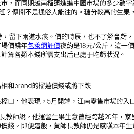
上市，而同期越南榴蓮進進中國市場的多少數字
下班？傳聞不是通俗人能往的。糖分較高的生果
地磚，留下兩道水痕。價的時辰，也不了解會虧
市場價錢年
包養網評價
夜約是18元/公斤，這
算計算各類本錢所需支出后已處于吃虧狀況。
相和brand的榴蓮價錢或將下跌
果檔口，他表現，5月開端，江南零售市場的入
師長教師說，他運營生果生意曾經跨越20年，
的價錢。即便這般，黃師長教師仍是感嘆本年生