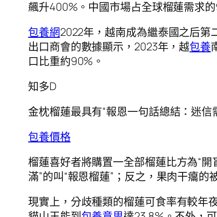
飆升400%。中國市場占全球榴蓮需求的
包養網
2022年，越南成為繼泰國之后
出口商會的數據顯示，2023年，越
包養
口比重約90%。
知多D
金枕榴蓮最具有“報恩一句話總結：迷信
包養價格
榴蓮喜好者將購置一全部榴蓮比方為“開盲
滿”的叫“報恩榴蓮”；反之，果肉干癟的被
現實上，分歧種類的榴蓮可食率有較年夜差
貓山王能到
包養意思
達23.8%。不外，