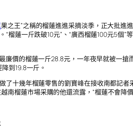
薦
果之王”之稱的榴蓮進進采摘淡季，正大批進進
“榴蓮一斤跌破10元”、“廣西榴蓮100元5個
，最廉價的榴蓮一斤28.8元，一年夜早就被一
降到19.8一斤。
場做了十幾年榴蓮零售的劉寶峰在接收南都記者
越南榴蓮市場采購的他還流露，“榴蓮不會降價
象