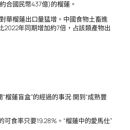
約合國民幣437億)的榴蓮。
，對華榴蓮出口量猛增。中國食物土畜進
比2022年同期增加約7倍，占該類產物出
“榴蓮盲盒”的經過的事況:開到“成熟豐
率只要19.28%。“榴蓮中的愛馬仕”