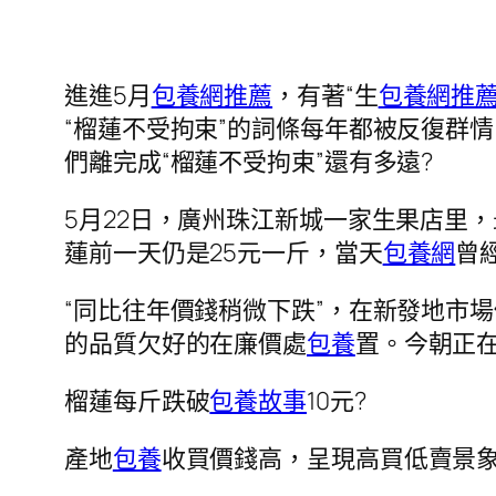
進進5月
包養網推薦
，有著“生
包養網推
“榴蓮不受拘束”的詞條每年都被反復群情。
們離完成“榴蓮不受拘束”還有多遠?
5月22日，廣州珠江新城一家生果店里
蓮前一天仍是25元一斤，當天
包養網
曾經
“同比往年價錢稍微下跌”，在新發地市
的品質欠好的在廉價處
包養
置。今朝正在
榴蓮每斤跌破
包養故事
10元?
產地
包養
收買價錢高，呈現高買低賣景