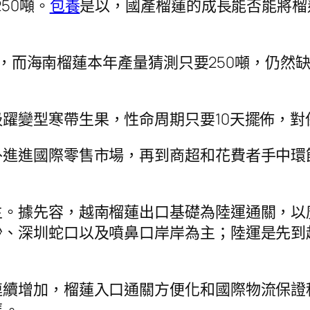
50噸。
包養
是以，國產榴蓮的成長能否能將榴
萬噸，而海南榴蓮本年產量猜測只要250噸，仍
吸躍變型寒帶生果，性命周期只要10天擺佈，對
外進進國際零售市場，再到商超和花費者手中環
主。據先容，越南榴蓮出口基礎為陸運通關，以
沙、深圳蛇口以及噴鼻口岸岸為主；陸運是先到
續增加，榴蓮入口通關方便化和國際物流保證