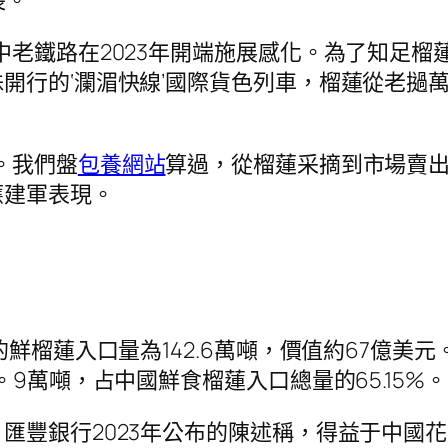
長。
中老鐵路在2023年開端施展感化。為了知足
開行的‘瀾湄快線’國際貨色列車，榴蓮從老撾萬
。我們盤
包養網站
算過，從榴蓮采摘到市場賣出
理應建軍表現。
榴蓮入口量為142.6萬噸，價值約67億美元。與
9萬噸，占中國鮮食榴蓮入口總量的65.15%。
匯豐銀行2023年公布的陳述稱，得益于中國