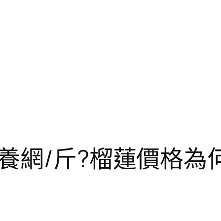
養網/斤?榴蓮價格為何