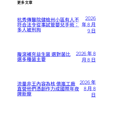
更多文章
2026
杭秀傳醫院健檢州小區有人不
年 8 月
符合法令從事試管嬰兒手術：
多人被刑拘
9 日
2026 年 8
腹瀉補充益生菌 選對菌比
選多種菌主要
月 8 日
2026 年
流量非王內容為核 億嵐工廠
8 月 8
直營他們憑創作力成國際年夜
牌新寵
日