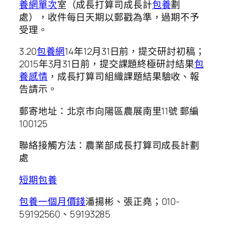
養網單次
室（成長打算司成長計
包養
劃
處），收件每日天期以郵戳為準，過期不予
受理。
3.20
包養網
14年12月31日前，提交研討初稿；
2015年3月31日前，提交課題終極研討結果
包
養感情
，成長打算司組織課題結果驗收、報
告請示。
郵寄地址：北京市向陽區農展南里11號 郵編
100125
聯絡接觸方法：農業部成長打算司成長計劃
處
短期包養
包養一個月價錢
潘揚彬、張正堯；010-
59192560、59193285