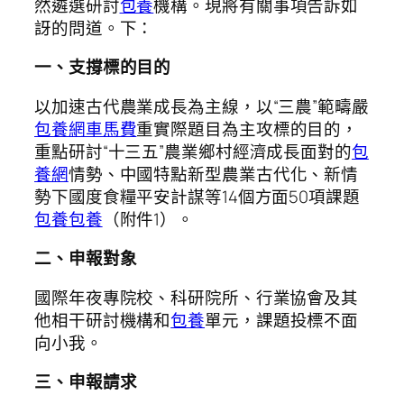
然遴選研討
包養
機構。現將有關事項告訴如
訝的問道。下：
一、支撐標的目的
以加速古代農業成長為主線，以“三農”範疇嚴
包養網車馬費
重實際題目為主攻標的目的，
重點研討“十三五”農業鄉村經濟成長面對的
包
養網
情勢、中國特點新型農業古代化、新情
勢下國度食糧平安計謀等14個方面50項課題
包養
包養
（附件1）。
二、申報對象
國際年夜專院校、科研院所、行業協會及其
他相干研討機構和
包養
單元，課題投標不面
向小我。
三、申報請求