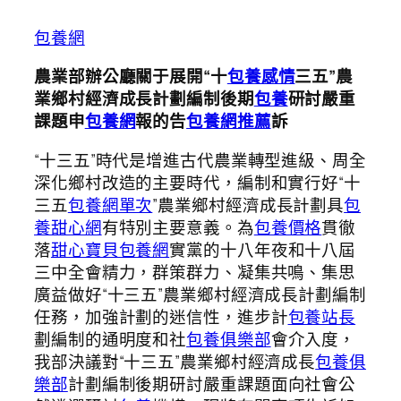
包養網
農業部辦公廳關于展開“十
包養感情
三五”農
業鄉村經濟成長計劃編制後期
包養
研討嚴重
課題申
包養網
報的告
包養網推薦
訴
“十三五”時代是增進古代農業轉型進級、周全
深化鄉村改造的主要時代，編制和實行好“十
三五
包養網單次
”農業鄉村經濟成長計劃具
包
養甜心網
有特別主要意義。為
包養價格
貫徹
落
甜心寶貝包養網
實黨的十八年夜和十八屆
三中全會精力，群策群力、凝集共鳴、集思
廣益做好“十三五”農業鄉村經濟成長計劃編制
任務，加強計劃的迷信性，進步計
包養站長
劃編制的通明度和社
包養俱樂部
會介入度，
我部決議對“十三五”農業鄉村經濟成長
包養俱
樂部
計劃編制後期研討嚴重課題面向社會公