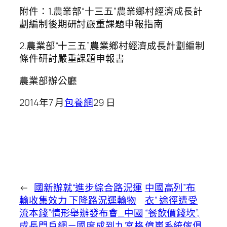
附件：1.農業部“十三五”農業鄉村經濟成長計
劃編制後期研討嚴重課題申報指南
2.農業部“十三五”農業鄉村經濟成長計劃編制
條件研討嚴重課題申報書
農業部辦公廳
2014年7 月
包養網
29 日
←
國新辦就“進步綜合路況運
中國高列”布
輸收集效力 下降路況運輸物
衣” 途徑遭受
流本錢”情形舉辦發布會_中國
“餐飲價錢坎”,
成長門戶網－國度成到九宮格
億嵐系統傢俱