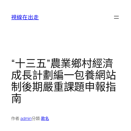
跳
至
視線在出走
主
要
內
容
“十三五”農業鄉村經濟
成長計劃編一包養網站
制後期嚴重課題申報指
南
作者:
admin
分類:
歌名