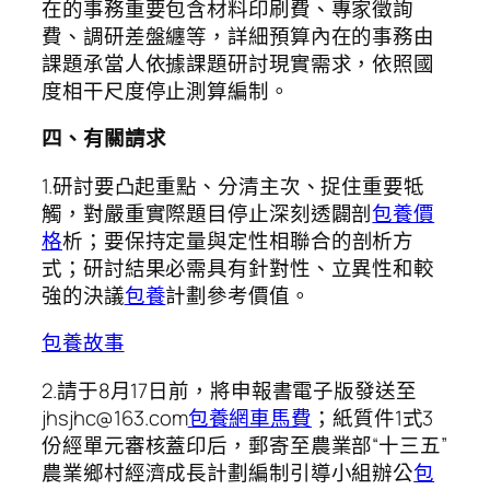
在的事務重要包含材料印刷費、專家徵詢
費、調研差盤纏等，詳細預算內在的事務由
課題承當人依據課題研討現實需求，依照國
度相干尺度停止測算編制。
四、有關請求
1.研討要凸起重點、分清主次、捉住重要牴
觸，對嚴重實際題目停止深刻透闢剖
包養價
格
析；要保持定量與定性相聯合的剖析方
式；研討結果必需具有針對性、立異性和較
強的決議
包養
計劃參考價值。
包養故事
2.請于8月17日前，將申報書電子版發送至
jhsjhc@163.com
包養網車馬費
；紙質件1式3
份經單元審核蓋印后，郵寄至農業部“十三五”
農業鄉村經濟成長計劃編制引導小組辦公
包