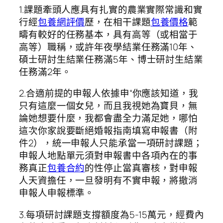
1.課題牽頭人應具有扎實的農業實際常識和實
行經
包養網評價
歷，在相干課題
包養價格
範
疇有較好的任務基本，具有高等（或相當于
高等）職稱，或許年夜學結業任務滿10年、
碩士研討生結業任務滿5年、博士研討生結業
任務滿2年。
2.合適前提的申報人依據申“你應該知道，我
只有這麼一個女兒，而且我視她為寶貝，無
論她想要什麼，我都會盡全力滿足她，哪怕
這次你家說要斷絕婚報指南填寫申報書（附
件2），統一申報人只能承當一項研討課題；
申報人地點單元須對申報書中各項內在的事
務真正
包養合約
的性停止當真審核，對申報
人天資擔任，一旦發明有不實申報，將撤消
申報人申報標準。
3.每項研討課題支撐額度為5-15萬元，經費內